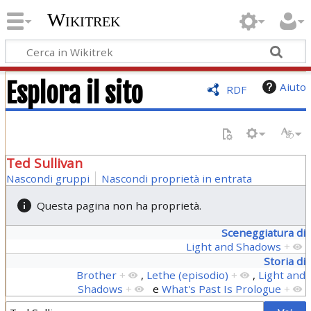
Wikitrek
Esplora il sito
Aiuto
RDF
Ted Sullivan
Nascondi gruppi
Nascondi proprietà in entrata
Questa pagina non ha proprietà.
Sceneggiatura di
Light and Shadows
+
Storia di
Brother
+
,
Lethe (episodio)
+
,
Light and
Shadows
+
e
What's Past Is Prologue
+