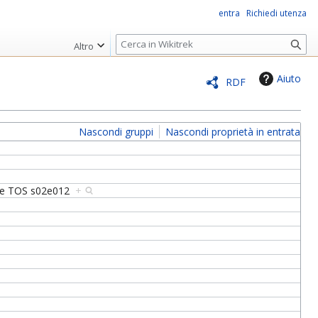
entra
Richiedi utenza
R
Altro
i
c
Aiuto
RDF
e
r
c
Nascondi gruppi
Nascondi proprietà in entrata
a
e
TOS s02e012
+