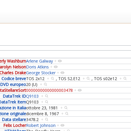
erly Washburn
Arlene Galway
+
arolyn Nelson
Doris Atkins
+
Charles Drake
George Stocker
+
Codice breve
TOS 2x12
+
,
TOS S2.E12
+
,
TOS s02e12
+
DVD europeo
20 (U)
+
taStellareSort
00000000000000003478
+
DataTrek ID
Q9103
+
DataTrek Item
Q9103
+
zione in Italia
ottobre 23, 1981
+
ione originale
dicembre 8, 1967
+
Data stellare
3478.2
+
Felix Locher
Robert Johnson
+