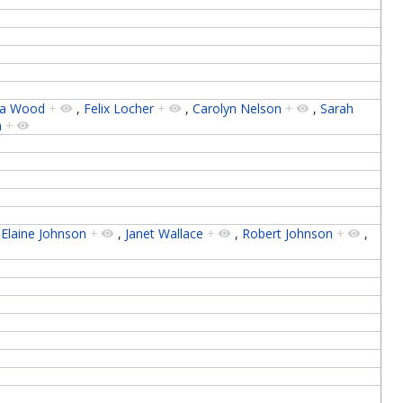
ra Wood
+
,
Felix Locher
+
,
Carolyn Nelson
+
,
Sarah
n
+
,
Elaine Johnson
+
,
Janet Wallace
+
,
Robert Johnson
+
,