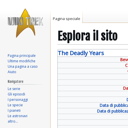
Pagina speciale
Esplora il sito
Vai
Vai
The Deadly Years
Pagina principale
alla
alla
Bev
Ultime modifiche
navigazione
ricerca
C
Una pagina a caso
Aiuto
Navigatore
Da
Le serie
Gli episodi
I personaggi
Le specie
Data di pubblica
I pianeti
Data di pubblicaz
Le astronavi
altro…