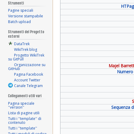
Strumenti
HTPag
Pagine speciali
Versione stampabile
Batch upload
Strumenti del Progetto
esterni
DataTrek
WikiTrek blog
Progetto WikiTrek
su GitPull
Organizzazione su
Majel Barret
GitHub
Numero 
Pagina Facebook
Account Twitter
Canale Telegram
Collegamenti utili vari
S
Pagina speciale
Sequenza di
''version''
Lista di pagine utili
Tutti i ''template'' di
contenuto
Tutti i ''template''
Tutti i moduli di codice