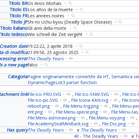
Titolo BR
Os Anos Mortais
+
Titolo ES
Los años de la muerte
+
Titolo FR
Les années noires
+
Titolo JP
Shi no Uchu-byou (Deadly Space Disease)
+
Titolo italiano
Gli anni della morte
+
Titolo tedesco
Wie schnell die Zeit vergeht
+
Creation date
19:22:22, 2 aprile 2018
+
ta di modifica
21:09:56, 25 agosto 2025
+
cessing error
The Deadly Years
+
Is a new page
falso
+
Categoria
Pagine originariamente convertite da HT
,
Semantica se
DynamicPageList3 parser function
tachment link
File:Ico-PRO.SVG
+
,
File:Ico-SNW.SVG
+
,
File:Ico
File:Ico-pic.SVG
+
,
File:Icona-KAN.svg
+
,
File:Icon
reboot.png
+
,
File:Menu-tng.png
+
,
File:Menu-pe
ent.png
+
,
File:Menu-specie.png
+
,
File:Menu-tas
File:Menu-astronavi.png
+
,
File:Menu-voy.png
+
,
File:AcademySealMiniBack.svg
+
,
File:Dsc.png
+
Has query
The Deadly Years
+
e
The Deadly Years
+
40 - The Deadly Years
+
e
T