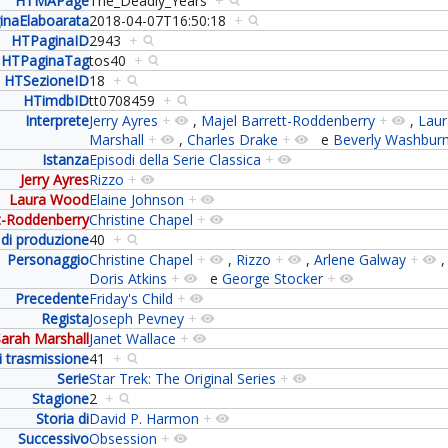
HTMAPage
The_Deadly_Years
+
inaElaboarata
2018-04-07T16:50:18
+
HTPaginaID
2943
+
HTPaginaTag
tos40
+
HTSezioneID
18
+
HTimdbID
tt0708459
+
Interprete
Jerry Ayres
+
,
Majel Barrett-Roddenberry
+
,
Lau
Marshall
+
,
Charles Drake
+
e
Beverly Washbur
Istanza
Episodi della Serie Classica
+
Jerry Ayres
Rizzo
+
Laura Wood
Elaine Johnson
+
t-Roddenberry
Christine Chapel
+
di produzione
40
+
Personaggio
Christine Chapel
+
,
Rizzo
+
,
Arlene Galway
+
Doris Atkins
+
e
George Stocker
+
Precedente
Friday's Child
+
Regista
Joseph Pevney
+
arah Marshall
Janet Wallace
+
 trasmissione
41
+
Serie
Star Trek: The Original Series
+
Stagione
2
+
Storia di
David P. Harmon
+
Successivo
Obsession
+