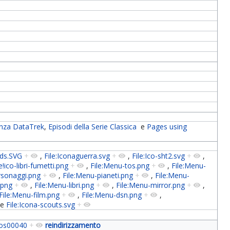
nza DataTrek
,
Episodi della Serie Classica
e
Pages using
-lds.SVG
+
,
File:Iconaguerra.svg
+
,
File:Ico-sht2.svg
+
,
e!ico-libri-fumetti.png
+
,
File:Menu-tos.png
+
,
File:Menu-
rsonaggi.png
+
,
File:Menu-pianeti.png
+
,
File:Menu-
.png
+
,
File:Menu-libri.png
+
,
File:Menu-mirror.png
+
,
File:Menu-film.png
+
,
File:Menu-dsn.png
+
,
e
File:Icona-scouts.svg
+
os00040
+
reindirizzamento