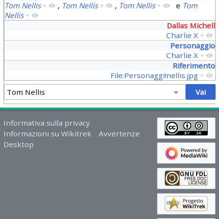
Tom Nellis
+
,
Tom Nellis
+
,
Tom Nellis
+
e
Tom
Nellis
+
Dallas Michell
Charlie X
+
Personaggio
Charlie X
+
Riferimento
File:Personaggi!nellis.jpg
+
Informativa sulla privacy
Informazioni su Wikitrek
Avvertenze
Desktop