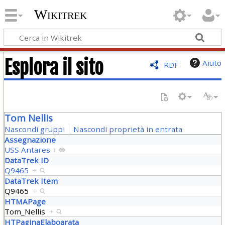
Wikitrek
Esplora il sito
Aiuto
RDF
Tom Nellis
Nascondi gruppi
Nascondi proprietà in entrata
Assegnazione
USS Antares
+
DataTrek ID
Q9465
+
DataTrek Item
Q9465
+
HTMAPage
Tom_Nellis
+
HTPaginaElaboarata