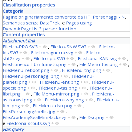
Classification properties
Categoria
Pagine originariamente convertite da HT
,
Personaggi - N
,
Semantica senza DataTrek
e
Pages using
DynamicPageList3 parser function
Content properties
Attachment link
File:Ico-PRO.SVG
+
,
File:Ico-SNW.SVG
+
,
File:Ico-
lds.SVG
+
,
File:Iconaguerra.svg
+
,
File:Ico-
sht2.svg
+
,
File:Ico-pic.SVG
+
,
File:Icona-KAN.svg
+
,
File:Icone!ico-libri-fumetti.png
+
,
File:Menu-tos.png
+
,
File:Menu-reboot.png
+
,
File:Menu-tng.png
+
,
File:Menu-personaggi.png
+
,
File:Menu-
pianeti.png
+
,
File:Menu-ent.png
+
,
File:Menu-
specie.png
+
,
File:Menu-tas.png
+
,
File:Menu-
libri.png
+
,
File:Menu-mirror.png
+
,
File:Menu-
astronavi.png
+
,
File:Menu-voy.png
+
,
File:Menu-
film.png
+
,
File:Menu-dsn.png
+
,
File:Personaggi!nellis.jpg
+
,
File:AcademySealMiniBack.svg
+
,
File:Dsc.png
+
e
File:Icona-scouts.svg
+
Has query