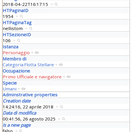
2018-04-22T16:17:15
+
HTPaginaID
1954
+
HTPaginaTag
nellistom
+
HTSezioneID
106
+
Istanza
Personaggio
+
Membro di
Categoria:Flotta Stellare
+
Occupazione
Primo Ufficiale e navigatore
+
Specie
Umani
+
Adminstrative properties
Creation date
14:24:16, 22 aprile 2018
+
Data di modifica
00:41:56, 26 agosto 2025
+
Is a new page
falso
+