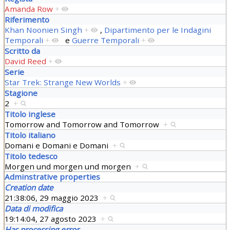
Amanda Row
+
Riferimento
Khan Noonien Singh
+
,
Dipartimento per le Indagini
Temporali
+
e
Guerre Temporali
+
Scritto da
David Reed
+
Serie
Star Trek: Strange New Worlds
+
Stagione
2
+
Titolo inglese
Tomorrow and Tomorrow and Tomorrow
+
Titolo italiano
Domani e Domani e Domani
+
Titolo tedesco
Morgen und morgen und morgen
+
Adminstrative properties
Creation date
21:38:06, 29 maggio 2023
+
Data di modifica
19:14:04, 27 agosto 2023
+
Has processing error