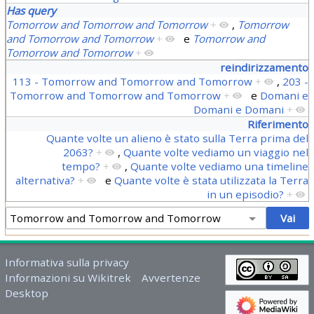
Has query
Tomorrow and Tomorrow and Tomorrow
+
,
Tomorrow
and Tomorrow and Tomorrow
+
e
Tomorrow and
Tomorrow and Tomorrow
+
reindirizzamento
113 - Tomorrow and Tomorrow and Tomorrow
+
,
203 -
Tomorrow and Tomorrow and Tomorrow
+
e
Domani e
Domani e Domani
+
Riferimento
Quante volte un alieno è stato sulla Terra prima del
2063?
+
,
Quante volte vediamo un viaggio nel
tempo?
+
,
Quante volte vediamo una timeline
alternativa?
+
e
Quante volte è stata utilizzata la Terra
in un episodio?
+
Informativa sulla privacy
Informazioni su Wikitrek
Avvertenze
Desktop