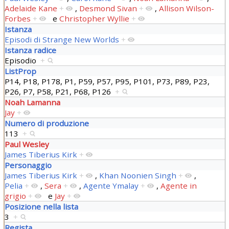
Adelaide Kane
+
,
Desmond Sivan
+
,
Allison Wilson-
Forbes
+
e
Christopher Wyllie
+
Istanza
Episodi di Strange New Worlds
+
Istanza radice
Episodio
+
ListProp
P14, P18, P178, P1, P59, P57, P95, P101, P73, P89, P23,
P26, P7, P58, P21, P68, P126
+
Noah Lamanna
Jay
+
Numero di produzione
113
+
Paul Wesley
James Tiberius Kirk
+
Personaggio
James Tiberius Kirk
+
,
Khan Noonien Singh
+
,
Pelia
+
,
Sera
+
,
Agente Ymalay
+
,
Agente in
grigio
+
e
Jay
+
Posizione nella lista
3
+
Regista