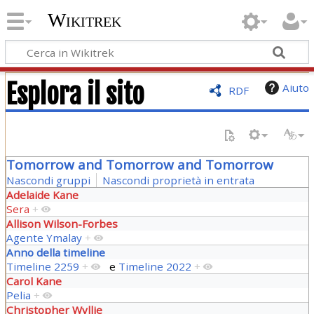
Wikitrek
Esplora il sito
Aiuto
RDF
Tomorrow and Tomorrow and Tomorrow
Nascondi gruppi
Nascondi proprietà in entrata
Adelaide Kane
Sera
+
Allison Wilson-Forbes
Agente Ymalay
+
Anno della timeline
Timeline 2259
+
e
Timeline 2022
+
Carol Kane
Pelia
+
Christopher Wyllie