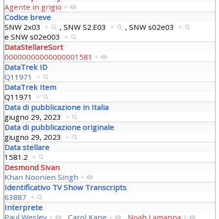
Agente in grigio
+
Codice breve
SNW 2x03
+
,
SNW S2.E03
+
,
SNW s02e03
+
e
SNW s02e003
+
DataStellareSort
00000000000000001581
+
DataTrek ID
Q11971
+
DataTrek Item
Q11971
+
Data di pubblicazione in Italia
giugno 29, 2023
+
Data di pubblicazione originale
giugno 29, 2023
+
Data stellare
1581.2
+
Desmond Sivan
Khan Noonien Singh
+
Identificativo TV Show Transcripts
63887
+
Interprete
Paul Wesley
+
,
Carol Kane
+
,
Noah Lamanna
+
,