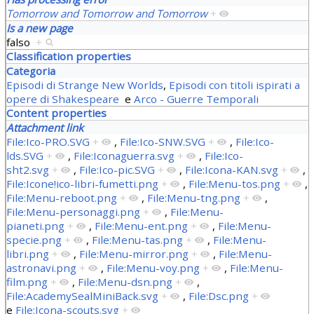
Tomorrow and Tomorrow and Tomorrow
+
Is a new page
falso
+
Classification properties
Categoria
Episodi di Strange New Worlds
,
Episodi con titoli ispirati a
opere di Shakespeare
e
Arco - Guerre Temporali
Content properties
Attachment link
File:Ico-PRO.SVG
+
,
File:Ico-SNW.SVG
+
,
File:Ico-
lds.SVG
+
,
File:Iconaguerra.svg
+
,
File:Ico-
sht2.svg
+
,
File:Ico-pic.SVG
+
,
File:Icona-KAN.svg
+
,
File:Icone!ico-libri-fumetti.png
+
,
File:Menu-tos.png
+
,
File:Menu-reboot.png
+
,
File:Menu-tng.png
+
,
File:Menu-personaggi.png
+
,
File:Menu-
pianeti.png
+
,
File:Menu-ent.png
+
,
File:Menu-
specie.png
+
,
File:Menu-tas.png
+
,
File:Menu-
libri.png
+
,
File:Menu-mirror.png
+
,
File:Menu-
astronavi.png
+
,
File:Menu-voy.png
+
,
File:Menu-
film.png
+
,
File:Menu-dsn.png
+
,
File:AcademySealMiniBack.svg
+
,
File:Dsc.png
+
e
File:Icona-scouts.svg
+