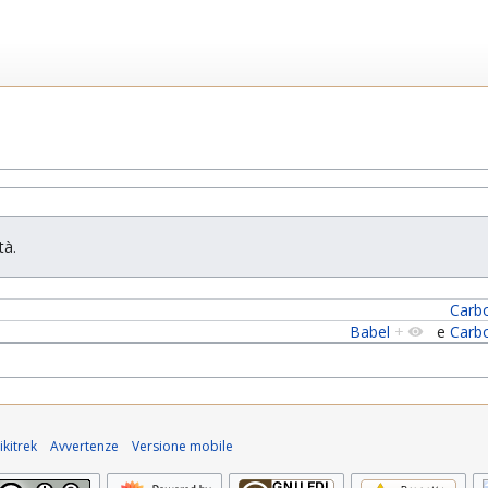
tà.
Carb
Babel
+
e
Carb
kitrek
Avvertenze
Versione mobile