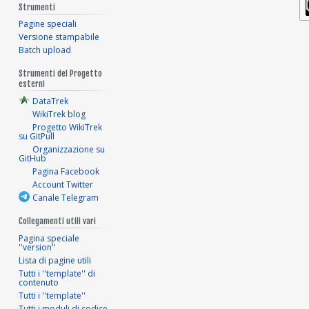
Strumenti
Pagine speciali
Versione stampabile
Batch upload
Strumenti del Progetto
esterni
DataTrek
WikiTrek blog
Progetto WikiTrek
su GitPull
Organizzazione su
GitHub
Pagina Facebook
Account Twitter
Canale Telegram
Collegamenti utili vari
Pagina speciale
''version''
Lista di pagine utili
Tutti i ''template'' di
contenuto
Tutti i ''template''
Tutti i moduli di codice