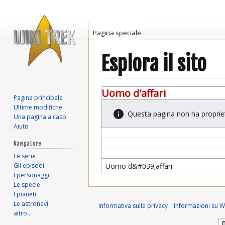
Pagina speciale
Esplora il sito
Vai
Vai
Uomo d'affari
Pagina principale
alla
alla
Ultime modifiche
navigazione
ricerca
Questa pagina non ha proprie
Una pagina a caso
Aiuto
Navigatore
Le serie
Gli episodi
I personaggi
Le specie
I pianeti
Le astronavi
Informativa sulla privacy
Informazioni su Wi
altro…