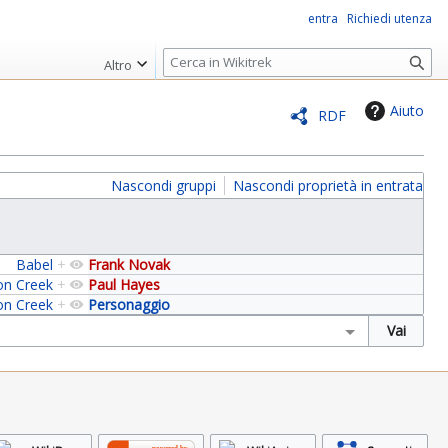
entra
Richiedi utenza
R
Altro
i
c
Aiuto
RDF
e
r
c
Nascondi gruppi
Nascondi proprietà in entrata
a
Babel
+
Frank Novak
on Creek
+
Paul Hayes
on Creek
+
Personaggio