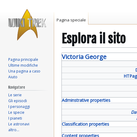
Pagina speciale
Esplora il sito
Vai
Vai
Victoria George
Pagina principale
alla
alla
Ultime modifiche
navigazione
ricerca
Una pagina a caso
HTPag
Aiuto
Navigatore
Le serie
Adminstrative properties
Gli episodi
I personaggi
Da
Le specie
I pianeti
Classification properties
Le astronavi
altro…
Content properties