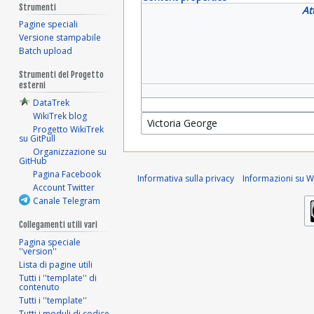
Strumenti
At
Pagine speciali
Versione stampabile
Batch upload
Strumenti del Progetto
esterni
DataTrek
WikiTrek blog
Progetto WikiTrek
su GitPull
Organizzazione su
GitHub
Pagina Facebook
Informativa sulla privacy
Informazioni su Wi
Account Twitter
Canale Telegram
Collegamenti utili vari
Pagina speciale
''version''
Lista di pagine utili
Tutti i ''template'' di
contenuto
Tutti i ''template''
Tutti i moduli di codice