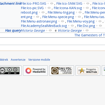
tachment link
File:Ico-PRO.SVG
+
,
File:Ico-SNW.SVG
+
,
File:Ico
File:Ico-pic.SVG
+
,
File:Icona-KAN.svg
+
,
File:Icon
reboot.png
+
,
File:Menu-tng.png
+
,
File:Menu-pe
ent.png
+
,
File:Menu-specie.png
+
,
File:Menu-tas
File:Menu-astronavi.png
+
,
File:Menu-voy.png
+
,
File:AcademySealMiniBack.svg
+
,
File:Dsc.png
+
Has query
Victoria George
+
e
Victoria George
+
The Gamesters of Tr
kitrek
Avvertenze
Versione mobile