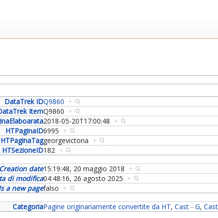
DataTrek ID
Q9860
+
DataTrek Item
Q9860
+
inaElaboarata
2018-05-20T17:00:48
+
HTPaginaID
6995
+
HTPaginaTag
georgevictoria
+
HTSezioneID
182
+
Creation date
15:19:48, 20 maggio 2018
+
ta di modifica
04:48:16, 26 agosto 2025
+
Is a new page
falso
+
Categoria
Pagine originariamente convertite da HT
,
Cast - G
,
Cas