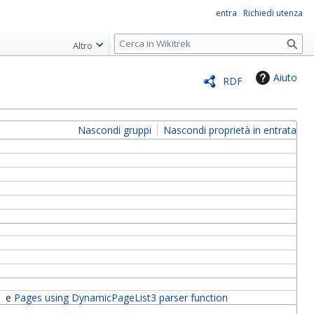
entra
Richiedi utenza
R
Altro
i
c
Aiuto
RDF
e
r
c
Nascondi gruppi
Nascondi proprietà in entrata
a
t
e
Pages using DynamicPageList3 parser function