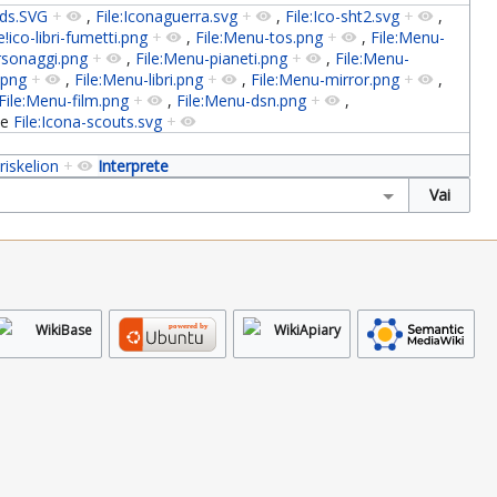
-lds.SVG
+
,
File:Iconaguerra.svg
+
,
File:Ico-sht2.svg
+
,
e!ico-libri-fumetti.png
+
,
File:Menu-tos.png
+
,
File:Menu-
rsonaggi.png
+
,
File:Menu-pianeti.png
+
,
File:Menu-
.png
+
,
File:Menu-libri.png
+
,
File:Menu-mirror.png
+
,
File:Menu-film.png
+
,
File:Menu-dsn.png
+
,
e
File:Icona-scouts.svg
+
iskelion
+
Interprete