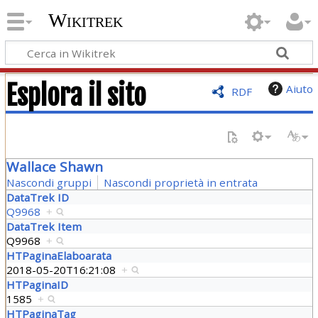
Wikitrek
Esplora il sito
Aiuto
RDF
Wallace Shawn
Nascondi gruppi
Nascondi proprietà in entrata
DataTrek ID
Q9968
+
DataTrek Item
Q9968
+
HTPaginaElaboarata
2018-05-20T16:21:08
+
HTPaginaID
1585
+
HTPaginaTag