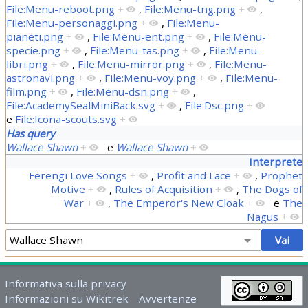
File:Menu-reboot.png
+
,
File:Menu-tng.png
+
,
File:Menu-personaggi.png
+
,
File:Menu-
pianeti.png
+
,
File:Menu-ent.png
+
,
File:Menu-
specie.png
+
,
File:Menu-tas.png
+
,
File:Menu-
libri.png
+
,
File:Menu-mirror.png
+
,
File:Menu-
astronavi.png
+
,
File:Menu-voy.png
+
,
File:Menu-
film.png
+
,
File:Menu-dsn.png
+
,
File:AcademySealMiniBack.svg
+
,
File:Dsc.png
+
e
File:Icona-scouts.svg
+
Has query
Wallace Shawn
+
e
Wallace Shawn
+
Interprete
Ferengi Love Songs
+
,
Profit and Lace
+
,
Prophet
Motive
+
,
Rules of Acquisition
+
,
The Dogs of
War
+
,
The Emperor's New Cloak
+
e
The
Nagus
+
Informativa sulla privacy
Informazioni su Wikitrek
Avvertenze