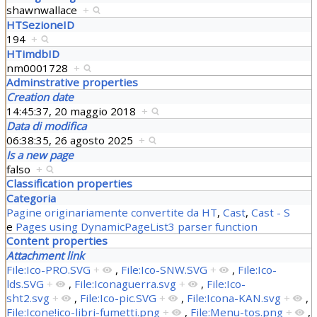
shawnwallace
+
HTSezioneID
194
+
HTimdbID
nm0001728
+
Adminstrative properties
Creation date
14:45:37, 20 maggio 2018
+
Data di modifica
06:38:35, 26 agosto 2025
+
Is a new page
falso
+
Classification properties
Categoria
Pagine originariamente convertite da HT
,
Cast
,
Cast - S
e
Pages using DynamicPageList3 parser function
Content properties
Attachment link
File:Ico-PRO.SVG
+
,
File:Ico-SNW.SVG
+
,
File:Ico-
lds.SVG
+
,
File:Iconaguerra.svg
+
,
File:Ico-
sht2.svg
+
,
File:Ico-pic.SVG
+
,
File:Icona-KAN.svg
+
,
File:Icone!ico-libri-fumetti.png
+
,
File:Menu-tos.png
+
,