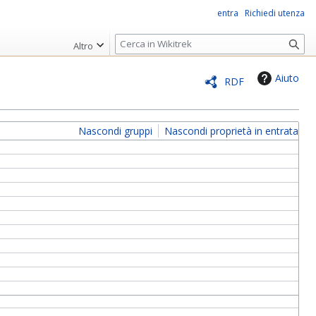
entra
Richiedi utenza
R
Altro
i
c
Aiuto
RDF
e
r
c
Nascondi gruppi
Nascondi proprietà in entrata
a