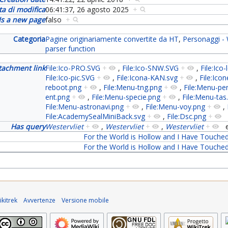
ta di modifica
06:41:37, 26 agosto 2025
+
Is a new page
falso
+
Categoria
Pagine originariamente convertite da HT
,
Personaggi -
parser function
tachment link
File:Ico-PRO.SVG
+
,
File:Ico-SNW.SVG
+
,
File:Ico
File:Ico-pic.SVG
+
,
File:Icona-KAN.svg
+
,
File:Icon
reboot.png
+
,
File:Menu-tng.png
+
,
File:Menu-pe
ent.png
+
,
File:Menu-specie.png
+
,
File:Menu-tas
File:Menu-astronavi.png
+
,
File:Menu-voy.png
+
,
File:AcademySealMiniBack.svg
+
,
File:Dsc.png
+
Has query
Westervliet
+
,
Westervliet
+
,
Westervliet
+
For the World is Hollow and I Have Touched
For the World is Hollow and I Have Touched
kitrek
Avvertenze
Versione mobile