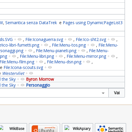
 W
,
Semantica senza DataTrek
e
Pages using DynamicPageList3
-lds.SVG
+
,
File:Iconaguerra.svg
+
,
File:Ico-sht2.svg
+
,
e!ico-libri-fumetti.png
+
,
File:Menu-tos.png
+
,
File:Menu-
rsonaggi.png
+
,
File:Menu-pianeti.png
+
,
File:Menu-
.png
+
,
File:Menu-libri.png
+
,
File:Menu-mirror.png
+
,
File:Menu-film.png
+
,
File:Menu-dsn.png
+
,
e
File:Icona-scouts.svg
+
e
Westervliet
+
 the Sky
+
Byron Morrow
 the Sky
+
Personaggio