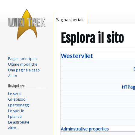
Pagina speciale
Esplora il sito
Vai
Vai
Westervliet
Pagina principale
alla
alla
Ultime modifiche
navigazione
ricerca
Una pagina a caso
Aiuto
Navigatore
HTPag
Le serie
Gli episodi
I personaggi
Le specie
I pianeti
Le astronavi
altro…
Adminstrative properties