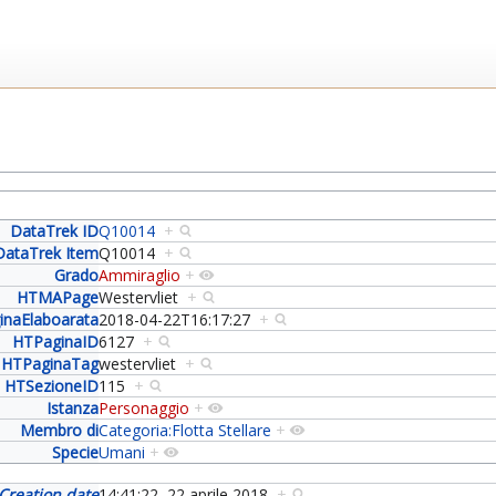
DataTrek ID
Q10014
+
DataTrek Item
Q10014
+
Grado
Ammiraglio
+
HTMAPage
Westervliet
+
inaElaboarata
2018-04-22T16:17:27
+
HTPaginaID
6127
+
HTPaginaTag
westervliet
+
HTSezioneID
115
+
Istanza
Personaggio
+
Membro di
Categoria:Flotta Stellare
+
Specie
Umani
+
Creation date
14:41:22, 22 aprile 2018
+