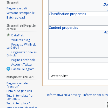
Strumenti
Da
Pagine speciali
Versione stampabile
Classification properties
Batch upload
Strumenti del Progetto
Content properties
esterni
At
DataTrek
WikiTrek blog
Progetto WikiTrek
su GitPull
Organizzazione su
GitHub
Pagina Facebook
Account Twitter
Canale Telegram
Collegamenti utili vari
Pagina speciale
''version''
Lista di pagine utili
Informativa sulla privacy
Informazioni su Wi
Tutti i ''template'' di
contenuto
Tutti i ''template''
Tutti i moduli di codice