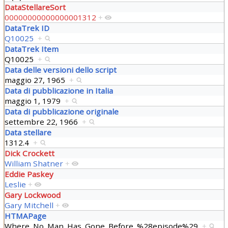
DataStellareSort
00000000000000001312
+
DataTrek ID
Q10025
+
DataTrek Item
Q10025
+
Data delle versioni dello script
maggio 27, 1965
+
Data di pubblicazione in Italia
maggio 1, 1979
+
Data di pubblicazione originale
settembre 22, 1966
+
Data stellare
1312.4
+
Dick Crockett
William Shatner
+
Eddie Paskey
Leslie
+
Gary Lockwood
Gary Mitchell
+
HTMAPage
Where_No_Man_Has_Gone_Before_%28episode%29
+