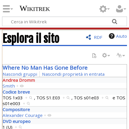
Wikitrek
Esplora il sito
Aiuto
RDF
Where No Man Has Gone Before
Nascondi gruppi
Nascondi proprietà in entrata
Andrea Dromm
Smith
+
Codice breve
TOS 1x03
+
,
TOS S1.E03
+
,
TOS s01e03
+
e
TOS
s01e003
+
Compositore
Alexander Courage
+
DVD europeo
1 (U)
+