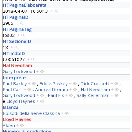
HTPaginaElaboarata
2018-04-07T16:50:13
+
HTPaginaID
2905
+
HTPaginaTag
tos02
+
HTSezioneID
18
+
HTimdbID
tt0061027
+
Hal Needham
Gary Lockwood
+
Interprete
Paul Baxley
+
,
Eddie Paskey
+
,
Dick Crockett
+
,
Paul Carr
+
,
Andrea Dromm
+
,
Hal Needham
+
,
Gary Lockwood
+
,
Paul Fix
+
,
Sally Kellerman
+
e
Lloyd Haynes
+
Istanza
Episodi della Serie Classica
+
Lloyd Haynes
Alden
+
Numero di produzione