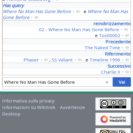
Has query
Where No Man Has Gone Before
+
e
Where No Man Has
Gone Before
+
reindirizzamento
02 - Where No Man Has Gone Before
+
e
Tos00002
+
Precedente
The Naked Time
+
Riferimento
Phaser
+
,
SS Valiant
+
e
Timeline 1996
+
Successivo
Charlie X
+
Informativa sulla privacy
Informazioni su Wikitrek
Avvertenze
Desktop