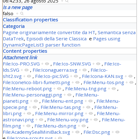
06:42:33, 26 agosto 2025
+
Is a new page
falso
+
Classification properties
Categoria
Pagine originariamente convertite da HT
,
Semantica senza
DataTrek
,
Episodi della Serie Classica
e
Pages using
DynamicPageList3 parser function
Content properties
Attachment link
File:Ico-PRO.SVG
+
,
File:Ico-SNW.SVG
+
,
File:Ico-
lds.SVG
+
,
File:Iconaguerra.svg
+
,
File:Ico-
sht2.svg
+
,
File:Ico-pic.SVG
+
,
File:Icona-KAN.svg
+
,
File:Icone!ico-libri-fumetti.png
+
,
File:Menu-tos.png
+
,
File:Menu-reboot.png
+
,
File:Menu-tng.png
+
,
File:Menu-personaggi.png
+
,
File:Menu-
pianeti.png
+
,
File:Menu-ent.png
+
,
File:Menu-
specie.png
+
,
File:Menu-tas.png
+
,
File:Menu-
libri.png
+
,
File:Menu-mirror.png
+
,
File:Menu-
astronavi.png
+
,
File:Menu-voy.png
+
,
File:Menu-
film.png
+
,
File:Menu-dsn.png
+
,
File:AcademySealMiniBack.svg
+
,
File:Dsc.png
+
e
File:Icona-scouts.svg
+