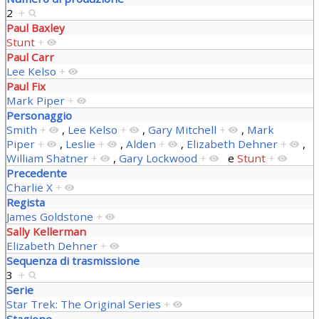
2
+
Paul Baxley
Stunt
+
Paul Carr
Lee Kelso
+
Paul Fix
Mark Piper
+
Personaggio
Smith
+
,
Lee Kelso
+
,
Gary Mitchell
+
,
Mark
Piper
+
,
Leslie
+
,
Alden
+
,
Elizabeth Dehner
+
,
William Shatner
+
,
Gary Lockwood
+
e
Stunt
+
Precedente
Charlie X
+
Regista
James Goldstone
+
Sally Kellerman
Elizabeth Dehner
+
Sequenza di trasmissione
3
+
Serie
Star Trek: The Original Series
+
Stagione