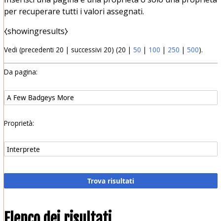
per recuperare tutti i valori assegnati.
⧼showingresults⧽
Vedi (
precedenti 20
|
successivi 20
) (
20
|
50
|
100
|
250
|
500
).
Da pagina:
Proprietà:
Elenco dei risultati