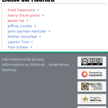
Fred Tatasciore
+
Harry Shum Junior
+
James Sie
+
Jeffrey Combs
+
John Garman Hertzler
+
Kether Donohue
+
Lauren Tom
+
Paul Scheer
+
Informativa sulla privacy
Informazioni su Wikitrek
Avvertenze
Desktop