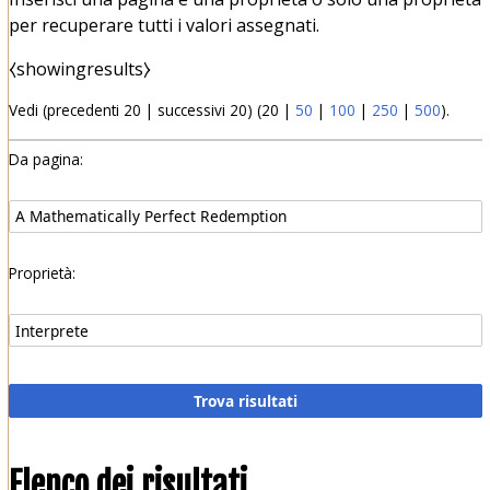
per recuperare tutti i valori assegnati.
⧼showingresults⧽
Vedi (
precedenti 20
|
successivi 20
) (
20
|
50
|
100
|
250
|
500
).
Da pagina:
Proprietà:
Elenco dei risultati