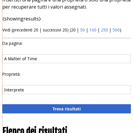
per recuperare tutti i valori assegnati.
⧼showingresults⧽
Vedi (
precedenti 20
|
successivi 20
) (
20
|
50
|
100
|
250
|
500
).
Da pagina:
Proprietà:
Elenco dei risultati