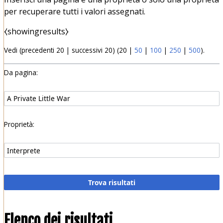
per recuperare tutti i valori assegnati.
⧼showingresults⧽
Vedi (
precedenti 20
|
successivi 20
) (
20
|
50
|
100
|
250
|
500
).
Da pagina:
Proprietà:
Elenco dei risultati