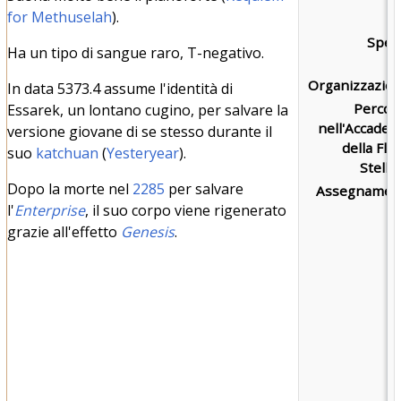
for Methuselah
).
Speci
Ha un tipo di sangue raro, T-negativo.
Organizzazion
In data 5373.4 assume l'identità di
Percor
Essarek, un lontano cugino, per salvare la
nell'Accadem
versione giovane di se stesso durante il
della Flo
suo
katchuan
(
Yesteryear
).
Stella
Dopo la morte nel
2285
per salvare
Assegnament
l'
Enterprise
, il suo corpo viene rigenerato
grazie all'effetto
Genesis
.