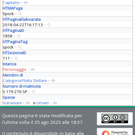
Capitano
+
HTMAPage
Spock
+
HTPaginaElaboarata
2018-04-22T16:17:13
+
HTPaginaID
1858
+
HTPaginaTag
spock
+
HTSezioneID
111
+
Istanza
Personaggio
+
Membro di
Categoria:Flotta Stellare
+
Numero di matricola
S 179-276 SP
+
Specie
Vulcaniani
+
e
Umani
+
Questa pagina è stata modificata per
l'ultima volta il 25 ago 2025 alle 18:37.
Il contenuto è disponibile in base alla