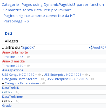
Categorie
:
Pages using DynamicPageList3 parser function
Semantica senza DataTrek preliminare
Pagine originariamente convertite da HT
Personaggi - S
Dati
Allegati
... altro su "
Spock
"
Feed RDF
Anno della morte
Timeline 2285
+
Anno di nascita
Timeline 2230
+
Assegnazione
USS Kongo NCC-1710
+
,
USS Enterprise NCC-1701
+
,
Categoria:Flotta Stellare
+
,
USS Enterprise NCC-1701-A
+
e
Categoria:Federazione
+
DataTrek ID
Q8397
+
DataTrek Item
Q8397
+
Grado