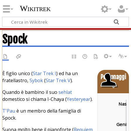
Wikitrek
Spock
È figlio unico (
Star Trek I
) ed ha un
Personaggi
fratellastro,
Sybok
(
Star Trek V
).
o
Quando è bambino il suo
sehlat
domestico si chiama I-Chaya (
Yesteryear
).
Nascit
T'Pau
è un membro della famiglia di
Spock.
Genitor
Suona molto bene il pianoforte (
Requiem