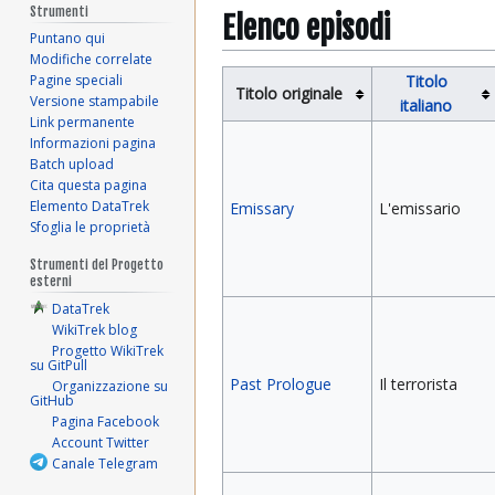
Strumenti
Elenco episodi
Puntano qui
Modifiche correlate
Pagine speciali
Titolo
Titolo originale
Versione stampabile
italiano
Link permanente
Informazioni pagina
Batch upload
Cita questa pagina
Elemento DataTrek
Emissary
L'emissario
Sfoglia le proprietà
Strumenti del Progetto
esterni
DataTrek
WikiTrek blog
Progetto WikiTrek
su GitPull
Past Prologue
Il terrorista
Organizzazione su
GitHub
Pagina Facebook
Account Twitter
Canale Telegram