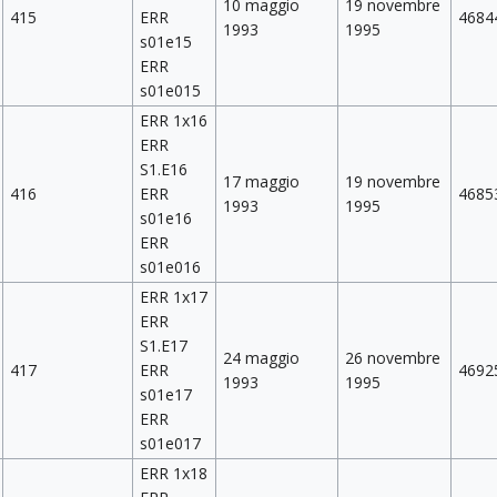
10 maggio
19 novembre
415
ERR
4684
1993
1995
s01e15
ERR
s01e015
ERR 1x16
ERR
S1.E16
17 maggio
19 novembre
416
ERR
4685
1993
1995
s01e16
ERR
s01e016
ERR 1x17
ERR
S1.E17
24 maggio
26 novembre
417
ERR
4692
1993
1995
s01e17
ERR
s01e017
ERR 1x18