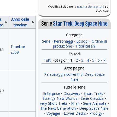
Modifica i dati nella
pagina della entità
su
DataTrek
a
Anno della
Serie
Star Trek: Deep Space Nine
are
timeline
Serie
Personaggi
Episodi
Ordine di
produzione
Titoli italiani
Timeline
9.1
2369
Tutti
Stagioni:
1
2
3
4
5
6
7
Personaggi ricorrenti di Deep Space
Nine
7.3
Enterprise
Discovery
Short Treks
Strange New Worlds
Serie Classica
very Short Treks
Khan
Serie Animata
The Next Generation
Deep Space Nine
Voyager
Lower Decks
Prodigy