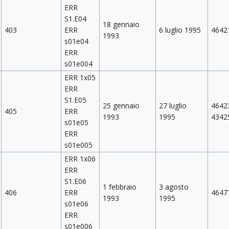
ERR
S1.E04
18 gennaio
403
ERR
6 luglio 1995
4642
1993
s01e04
ERR
s01e004
ERR 1x05
ERR
S1.E05
25 gennaio
27 luglio
4642
405
ERR
1993
1995
4342
s01e05
ERR
s01e005
ERR 1x06
ERR
S1.E06
1 febbraio
3 agosto
406
ERR
4647
1993
1995
s01e06
ERR
s01e006