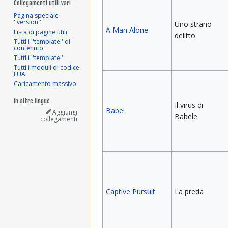
Collegamenti utili vari
Pagina speciale
''version''
Uno strano
A Man Alone
Lista di pagine utili
delitto
Tutti i ''template'' di
contenuto
Tutti i ''template''
Tutti i moduli di codice
LUA
Caricamento massivo
In altre lingue
Il virus di
Babel
Aggiungi
Babele
collegamenti
Captive Pursuit
La preda