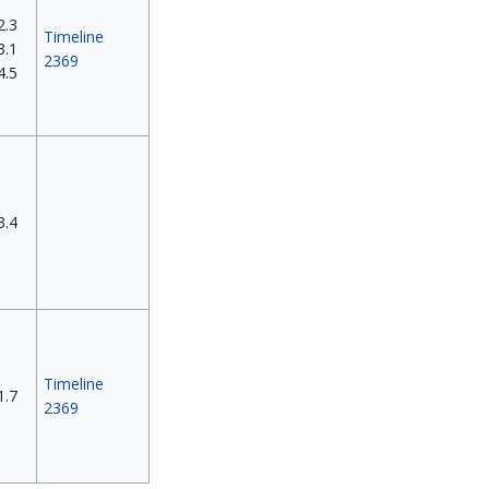
2.3
Timeline
3.1
2369
4.5
3.4
Timeline
1.7
2369