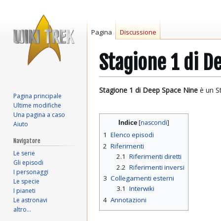
Pagina
Discussione
Stagione 1 di D
Vai
Vai
Stagione 1 di Deep Space Nine
è un St
Pagina principale
alla
alla
Ultime modifiche
navigazione
ricerca
Una pagina a caso
Indice
Aiuto
1
Elenco episodi
Navigatore
2
Riferimenti
Le serie
2.1
Riferimenti diretti
Gli episodi
2.2
Riferimenti inversi
I personaggi
3
Collegamenti esterni
Le specie
3.1
Interwiki
I pianeti
4
Annotazioni
Le astronavi
altro…