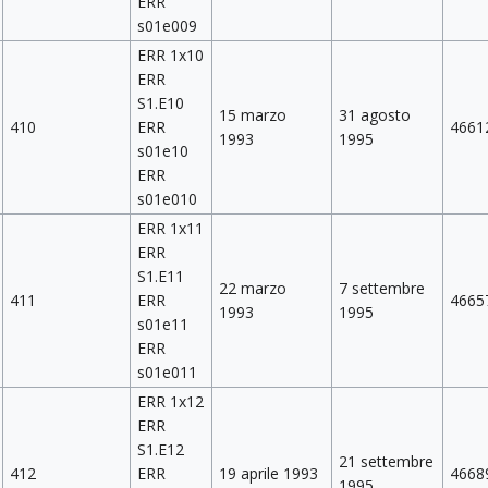
ERR
s01e009
ERR 1x10
ERR
S1.E10
15 marzo
31 agosto
410
ERR
4661
1993
1995
s01e10
ERR
s01e010
ERR 1x11
ERR
S1.E11
22 marzo
7 settembre
411
ERR
4665
1993
1995
s01e11
ERR
s01e011
ERR 1x12
ERR
S1.E12
21 settembre
412
ERR
19 aprile 1993
4668
1995