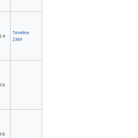
Timeline
2.4
2369
7.0
9.6