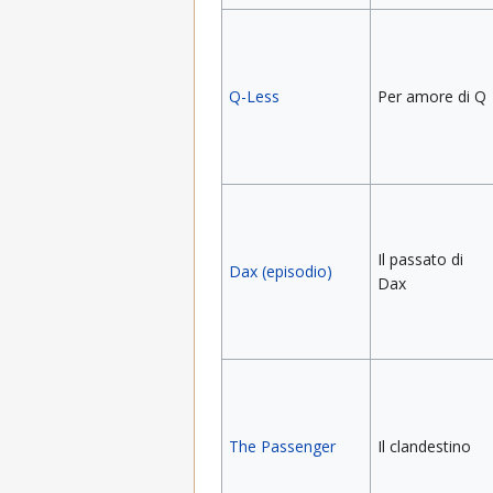
Q-Less
Per amore di Q
Il passato di
Dax (episodio)
Dax
The Passenger
Il clandestino