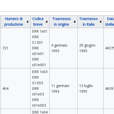
Numero di
Codice
Trasmesso
Trasmesso
Dat
produzione
breve
in origine
in Italia
stell
ERR 1x01
ERR
S1.E01
4 gennaio
29 giugno
721
ERR
4637
1993
1995
s01e01
ERR
s01e001
ERR 1x03
ERR
S1.E03
11 gennaio
13 luglio
404
ERR
4639
1993
1995
s01e03
ERR
s01e003
ERR 1x04