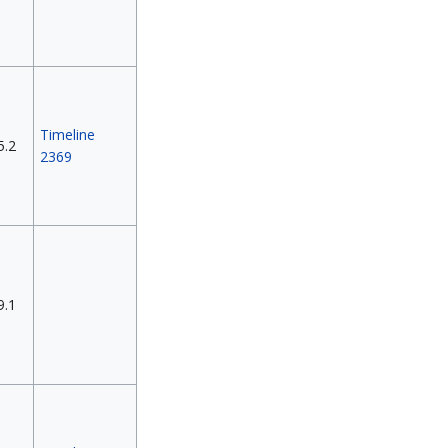
Timeline
5.2
2369
9.1