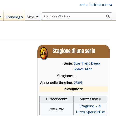
entra
Richiedi utenza
R
e
Cronologia
Altro
i
c
e
r
c
Stagione di una serie
a
Serie:
Star Trek: Deep
Space Nine
Stagione:
1
Anno della timeline:
2369
Navigatore
< Precedente
Successivo >
Stagione 2 di
nessuno
Deep Space Nine