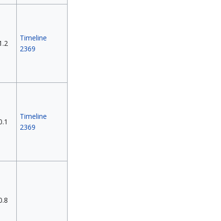
Timeline
1.2
2369
Timeline
0.1
2369
0.8