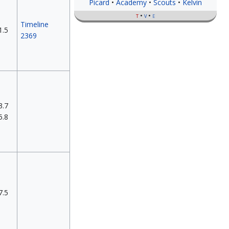
Picard
Academy
Scouts
Kelvin
t
v
e
Timeline
1.5
2369
3.7
5.8
7.5