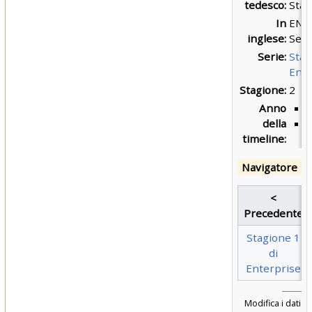
tedesco:
Staf
In
ENT
inglese:
Sea
Serie:
Star
Ente
Stagione:
2
Anno
della
timeline:
Navigatore
<
Precedente
Stagione 1
di
Enterprise
Modifica i dati