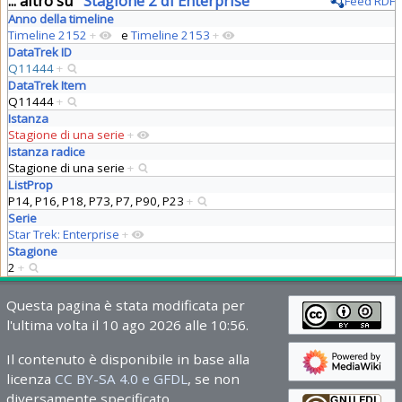
... altro su "
Stagione 2 di Enterprise
"
Feed RDF
Anno della timeline
Timeline 2152
+
e
Timeline 2153
+
DataTrek ID
Q11444
+
DataTrek Item
Q11444
+
Istanza
Stagione di una serie
+
Istanza radice
Stagione di una serie
+
ListProp
P14, P16, P18, P73, P7, P90, P23
+
Serie
Star Trek: Enterprise
+
Stagione
2
+
Questa pagina è stata modificata per
l'ultima volta il 10 ago 2026 alle 10:56.
Il contenuto è disponibile in base alla
licenza
CC BY-SA 4.0 e GFDL
, se non
diversamente specificato.