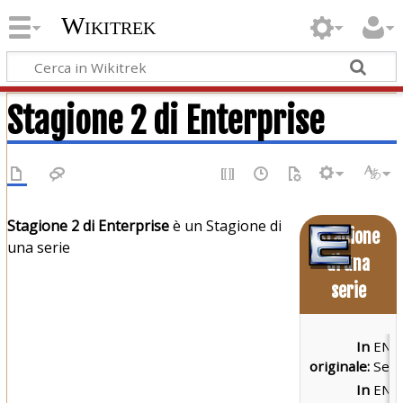
Wikitrek
Stagione 2 di Enterprise
Stagione 2 di Enterprise
è un Stagione di
Stagione
una serie
di una
serie
In
ENT
originale:
Sea
In
ENT