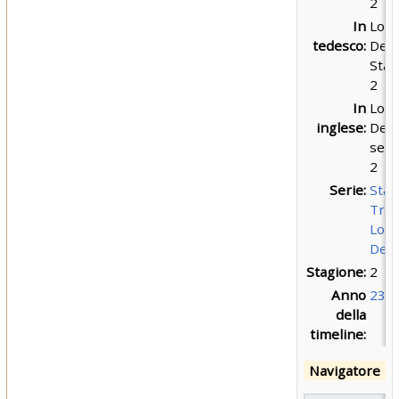
2
In
Low
tedesco:
Dec
Staf
2
In
Low
inglese:
Dec
sea
2
Serie:
Star
Trek
Low
Dec
Stagione:
2
Anno
238
della
timeline:
Navigatore