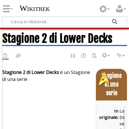
Wikitrek
Stagione 2 di Lower Decks
Stagione 2 di Lower Decks
è un Stagione
Stagione
di una serie
di una
serie
In
Low
originale:
Dec
sea