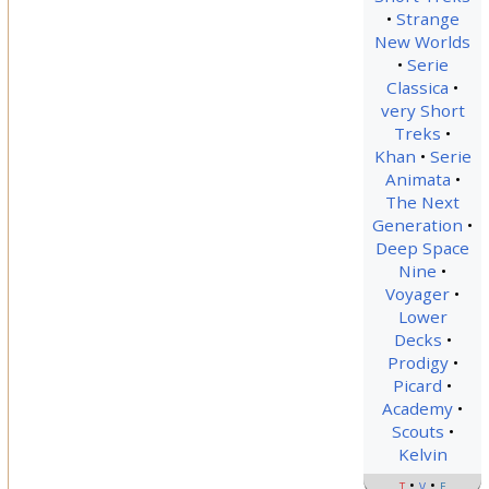
Strange
New Worlds
Serie
Classica
very Short
Treks
Khan
Serie
Animata
The Next
Generation
Deep Space
Nine
Voyager
Lower
Decks
Prodigy
Picard
Academy
Scouts
Kelvin
t
v
e