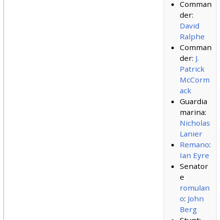
Comman
der:
David
Ralphe
Comman
der:
J.
Patrick
McCorm
ack
Guardia
marina:
Nicholas
Lanier
Remano
:
Ian Eyre
Senator
e
romulan
o
:
John
Berg