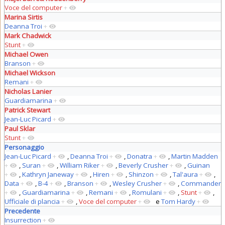
Voce del computer
+
Marina Sirtis
Deanna Troi
+
Mark Chadwick
Stunt
+
Michael Owen
Branson
+
Michael Wickson
Remani
+
Nicholas Lanier
Guardiamarina
+
Patrick Stewart
Jean-Luc Picard
+
Paul Sklar
Stunt
+
Personaggio
Jean-Luc Picard
+
,
Deanna Troi
+
,
Donatra
+
,
Martin Madden
+
,
Suran
+
,
William Riker
+
,
Beverly Crusher
+
,
Guinan
+
,
Kathryn Janeway
+
,
Hiren
+
,
Shinzon
+
,
Tal'aura
+
,
Data
+
,
B-4
+
,
Branson
+
,
Wesley Crusher
+
,
Commander
+
,
Guardiamarina
+
,
Remani
+
,
Romulani
+
,
Stunt
+
,
Ufficiale di plancia
+
,
Voce del computer
+
e
Tom Hardy
+
Precedente
Insurrection
+