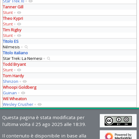
Star Trek XI
+
Tanner Gill
Stunt
+
Theo Kypri
Stunt
+
Tim Rigby
Stunt
+
Titolo ES
Némesis
+
Titolo italiano
Star Trek: La Nemesi
+
Todd Bryant
Stunt
+
Tom Hardy
Shinzon
+
Whoopi Goldberg
Guinan
+
Wil Wheaton
Wesley Crusher
+
Questa pagina è stata modificata per
l'ultima volta il 25 ago 2025 alle 18:39.
Il contenuto è disponibile in base alla