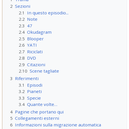
2
Sezioni
2.1
In questo episodio...
2.2
Note
2.3
47
2.4
Okudagram
2.5
Blooper
2.6
YATI
2.7
Riciclati
2.8
DVD
2.9
Citazioni
2.10
Scene tagliate
3
Riferimenti
3.1
Episodi
3.2
Pianeti
3.3
Specie
3.4
Quante volte…
4
Pagine che portano qui
5
Collegamenti esterni
6
Informazioni sulla migrazione automatica