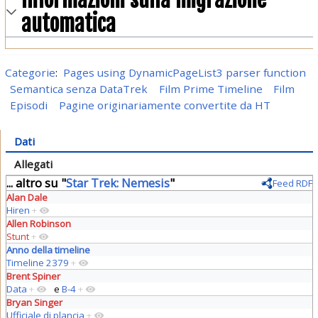
automatica
Categorie
:
Pages using DynamicPageList3 parser function
Semantica senza DataTrek
Film Prime Timeline
Film
Episodi
Pagine originariamente convertite da HT
Dati
Allegati
... altro su "
Star Trek: Nemesis
"
Feed RDF
Alan Dale
Hiren
+
Allen Robinson
Stunt
+
Anno della timeline
Timeline 2379
+
Brent Spiner
Data
+
e
B-4
+
Bryan Singer
Ufficiale di plancia
+