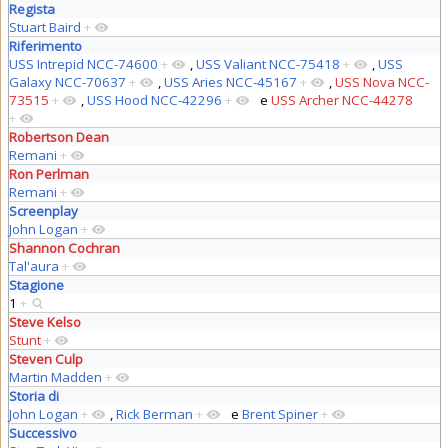
Regista
Stuart Baird
+
Riferimento
USS Intrepid NCC-74600
+
,
USS Valiant NCC-75418
+
,
USS
Galaxy NCC-70637
+
,
USS Aries NCC-45167
+
,
USS Nova NCC-
73515
+
,
USS Hood NCC-42296
+
e
USS Archer NCC-44278
+
Robertson Dean
Remani
+
Ron Perlman
Remani
+
Screenplay
John Logan
+
Shannon Cochran
Tal'aura
+
Stagione
1
+
Steve Kelso
Stunt
+
Steven Culp
Martin Madden
+
Storia di
John Logan
+
,
Rick Berman
+
e
Brent Spiner
+
Successivo