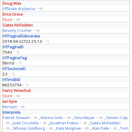
Doug Wax
Ufficiale di plancia
+
Erica Grace
Stunt
+
Gates McFadden
Beverly Crusher
+
HTPaginaElaboarata
2018-04-22T22:25:13
+
HTPaginaID
7543
+
HTPaginaTag
film10
+
HTSezioneID
23
+
HTimdbID
tt0253754
+
Harry Wowchuk
Stunt
+
Ian Eyre
Remani
+
Interprete
Patrick Stewart
+
,
Marina Sirtis
+
,
Dina Meyer
+
,
Steven Culp
+
,
Jude Ciccolella
+
,
Jonathan Frakes
+
,
Gates McFadden
+
,
Whoopi Goldberg
+
,
Kate Mulgrew
+
,
Alan Dale
+
,
Tom