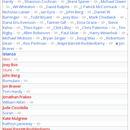
Hardy
+
,
Shannon Cochran
+
,
Brent Spiner
+
,
Michael Owen
+
,
Wil Wheaton
+
,
David Ralphe
+
,
J. Patrick McCormack
+
,
Nicholas Lanier
+
,
Ian Eyre
+
,
John Berg
+
,
Daniel W.
Barringer
+
,
Todd Bryant
+
,
Joey Box
+
,
Mark Chadwick
+
,
Dana Dru Evenson
+
,
Tanner Gill
+
,
Erica Grace
+
,
Steve
Kelso
+
,
Theo Kypri
+
,
Clint Lilley
+
,
Chris Palermo
+
,
Tim
Rigby
+
,
Allen Robinson
+
,
Paul Sklar
+
,
Harry Wowchuk
+
,
Michael Wickson
+
,
Bryan Singer
+
,
Doug Wax
+
,
Robertson
Dean
+
,
Ron Perlman
+
,
Majel Barrett-Roddenberry
+
e
Jon
Braver
+
Istanza
Film
+
Joey Box
Stunt
+
John Berg
Romulani
+
Jon Braver
Tom Hardy
+
Jonathan Frakes
William Riker
+
Jude Ciccolella
Suran
+
Kate Mulgrew
Kathryn Janeway
+
Majel Barrett-Roddenberry