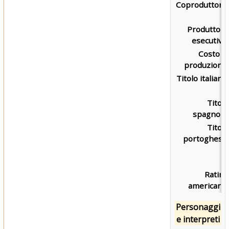
Coproduttore:
Produttore
esecutivo:
Costo di
produzione:
Titolo italiano:
Titolo
spagnolo:
Titolo
portoghese:
Rating
americano:
Personaggi
e interpreti