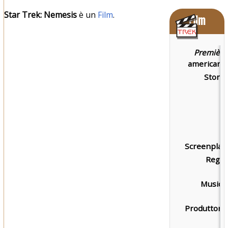
Star Trek: Nemesis
è un
Film
.
Film
Première
americana:
Storia:
Screenplay:
Regia:
Musica:
Produttore: