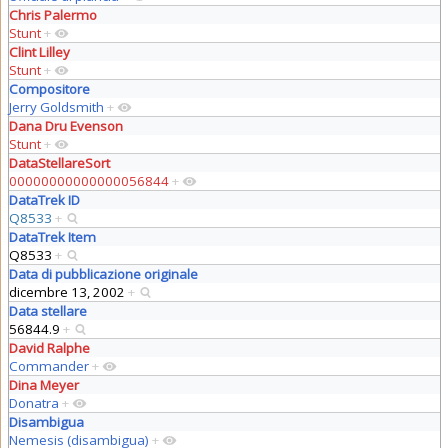
Chris Palermo
Stunt
+
Clint Lilley
Stunt
+
Compositore
Jerry Goldsmith
+
Dana Dru Evenson
Stunt
+
DataStellareSort
00000000000000056844
+
DataTrek ID
Q8533
+
DataTrek Item
Q8533
+
Data di pubblicazione originale
dicembre 13, 2002
+
Data stellare
56844.9
+
David Ralphe
Commander
+
Dina Meyer
Donatra
+
Disambigua
Nemesis (disambigua)
+