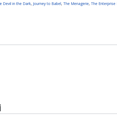
e Devil in the Dark
,
Journey to Babel
,
The Menagerie
,
The Enterprise 
i