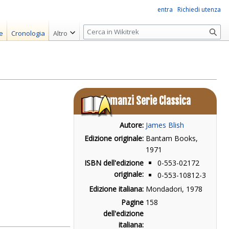
entra
Richiedi utenza
R
e
Cronologia
Altro
i
c
e
r
c
Romanzi Serie Classica
a
Autore:
James Blish
Edizione originale:
Bantam Books,
1971
ISBN dell'edizione
0-553-02172
originale:
0-553-10812-3
Edizione italiana:
Mondadori, 1978
Pagine
158
dell'edizione
italiana: