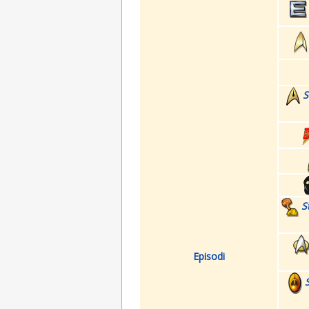
S
S
Episodi