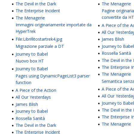
The Devil in the Dark
The Menagerie
The Enterprise Incident
Pagine originar
convertite da H
The Menagerie
Immagini originariamente importate da
A Piece of the A
HyperTrek
All Our Yesterda
File:Libri!litostartrek4.jpg
James Blish
Migrazione parziale a DT
Journey to Babe
Rossella Sanità
Journey to Babel
The Devil in the
Nuovo box HT
The Enterprise I
Journey to Babel
The Menagerie
Pages using DynamicPageList3 parser
Semantica senz
function
A Piece of the A
A Piece of the Action
All Our Yesterda
All Our Yesterdays
Journey to Babe
James Blish
The Devil in the
Journey to Babel
The Enterprise I
Rossella Sanità
The Menagerie
The Devil in the Dark
The Enterprise Incident