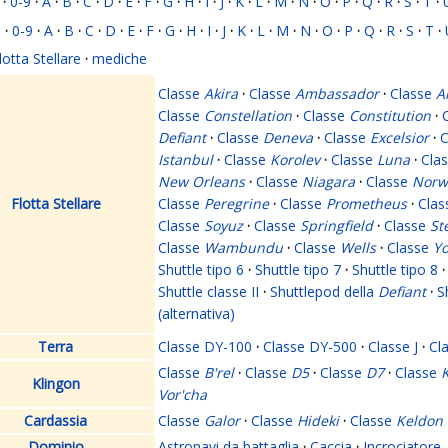
·
0-9
·
A
·
B
·
C
·
D
·
E
·
F
·
G
·
H
·
I
·
J
·
K
·
L
·
M
·
N
·
O
·
P
·
Q
·
R
·
S
·
T
·
i
·
0-9
·
A
·
B
·
C
·
D
·
E
·
F
·
G
·
H
·
I
·
J
·
K
·
L
·
M
·
N
·
O
·
P
·
Q
·
R
·
S
·
T
·
lotta Stellare
·
mediche
Classe
Akira
·
Classe
Ambassador
·
Classe
A
Classe
Constellation
·
Classe
Constitution
·
Defiant
·
Classe
Deneva
·
Classe
Excelsior
·
C
Istanbul
·
Classe
Korolev
·
Classe
Luna
·
Cla
New Orleans
·
Classe
Niagara
·
Classe
Norw
Flotta Stellare
Classe
Peregrine
·
Classe
Prometheus
·
Cla
Classe
Soyuz
·
Classe
Springfield
·
Classe
St
Classe
Wambundu
·
Classe
Wells
·
Classe
Yo
Shuttle tipo 6
·
Shuttle tipo 7
·
Shuttle tipo 8
·
Shuttle classe II
·
Shuttlepod della
Defiant
·
S
(alternativa)
Terra
Classe DY-100
·
Classe DY-500
·
Classe J
·
Cl
Classe
B'rel
·
Classe
D5
·
Classe
D7
·
Classe
K
Klingon
Vor'cha
Cardassia
Classe
Galor
·
Classe
Hideki
·
Classe
Keldon
Dominio
Astronavi da battaglia
·
Caccia
·
Incrociatore