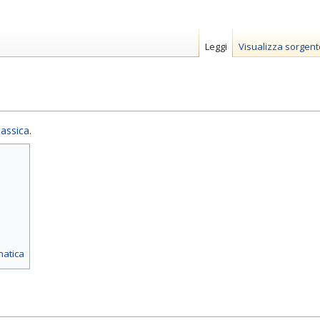
Leggi
Visualizza sorgent
lassica
.
matica