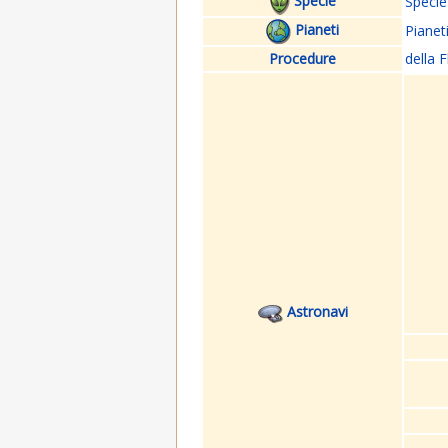
Specie
Specie
Pianeti
Pianet
Procedure
della F
Astronavi