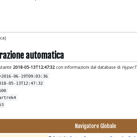
rca)
grazione automatica
istante
2018-05-13T12:47:32
con informazioni dal database di
HyperT
=
2016-06-19T09:03:36
018-05-13T12:47:32
600
artrek4
53
Navigatore Globale