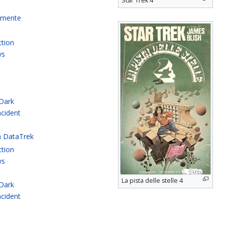
Star Trek 4
iamente
T
ction
ys
l
 Dark
ncident
a DataTrek
ction
ys
l
La pista delle stelle 4
 Dark
ncident