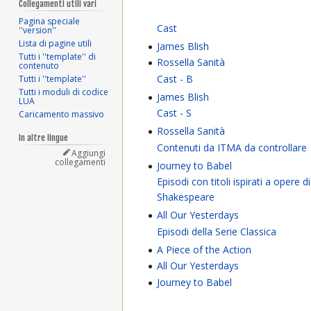
Collegamenti utili vari
Pagina speciale
Cast
''version''
Lista di pagine utili
James Blish
Tutti i ''template'' di
Rossella Sanità
contenuto
Cast - B
Tutti i ''template''
Tutti i moduli di codice
James Blish
LUA
Cast - S
Caricamento massivo
Rossella Sanità
In altre lingue
Contenuti da ITMA da controllare
Aggiungi
collegamenti
Journey to Babel
Episodi con titoli ispirati a opere di
Shakespeare
All Our Yesterdays
Episodi della Serie Classica
A Piece of the Action
All Our Yesterdays
Journey to Babel