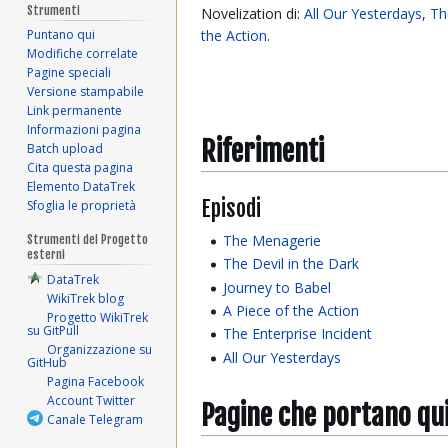
Strumenti
Novelization di:
All Our Yesterdays
,
Th
Puntano qui
the Action
.
Modifiche correlate
Pagine speciali
Versione stampabile
Link permanente
Informazioni pagina
Riferimenti
Batch upload
Cita questa pagina
Elemento DataTrek
Episodi
Sfoglia le proprietà
The Menagerie
Strumenti del Progetto
esterni
The Devil in the Dark
DataTrek
Journey to Babel
WikiTrek blog
A Piece of the Action
Progetto WikiTrek
su GitPull
The Enterprise Incident
Organizzazione su
All Our Yesterdays
GitHub
Pagina Facebook
Account Twitter
Pagine che portano qu
Canale Telegram