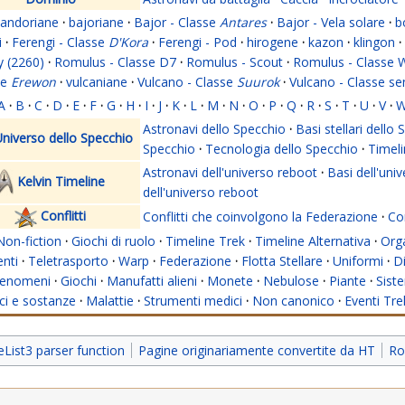
andoriane
·
bajoriane
·
Bajor - Classe
Antares
·
Bajor - Vela solare
·
b
i
·
Ferengi - Classe
D'Kora
·
Ferengi - Pod
·
hirogene
·
kazon
·
klingon
·
y (2260)
·
Romulus - Classe D7
·
Romulus - Scout
·
Romulus - Classe 
se
Erewon
·
vulcaniane
·
Vulcano - Classe
Suurok
·
Vulcano - Classe s
A
·
B
·
C
·
D
·
E
·
F
·
G
·
H
·
I
·
J
·
K
·
L
·
M
·
N
·
O
·
P
·
Q
·
R
·
S
·
T
·
U
·
V
·
Astronavi dello Specchio
·
Basi stellari dello
niverso dello Specchio
Specchio
·
Tecnologia dello Specchio
·
Timeli
Astronavi dell'universo reboot
·
Basi dell'uni
Kelvin Timeline
dell'universo reboot
Conflitti
Conflitti che coinvolgono la Federazione
·
Con
Non-fiction
·
Giochi di ruolo
·
Timeline Trek
·
Timeline Alternativa
·
Org
nti
·
Teletrasporto
·
Warp
·
Federazione
·
Flotta Stellare
·
Uniformi
·
Di
enomeni
·
Giochi
·
Manufatti alieni
·
Monete
·
Nebulose
·
Piante
·
Siste
i e sostanze
·
Malattie
·
Strumenti medici
·
Non canonico
·
Eventi Tre
ist3 parser function
Pagine originariamente convertite da HT
Ro