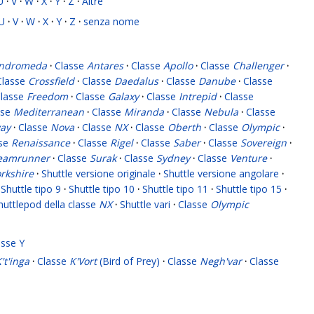
U
·
V
·
W
·
X
·
Y
·
Z
·
Altre
U
·
V
·
W
·
X
·
Y
·
Z
·
senza nome
ndromeda
·
Classe
Antares
·
Classe
Apollo
·
Classe
Challenger
·
Classe
Crossfield
·
Classe
Daedalus
·
Classe
Danube
·
Classe
lasse
Freedom
·
Classe
Galaxy
·
Classe
Intrepid
·
Classe
sse
Mediterranean
·
Classe
Miranda
·
Classe
Nebula
·
Classe
ay
·
Classe
Nova
·
Classe
NX
·
Classe
Oberth
·
Classe
Olympic
·
sse
Renaissance
·
Classe
Rigel
·
Classe
Saber
·
Classe
Sovereign
·
eamrunner
·
Classe
Surak
·
Classe
Sydney
·
Classe
Venture
·
rkshire
·
Shuttle versione originale
·
Shuttle versione angolare
·
Shuttle tipo 9
·
Shuttle tipo 10
·
Shuttle tipo 11
·
Shuttle tipo 15
·
huttlepod della classe
NX
·
Shuttle vari
·
Classe
Olympic
asse Y
't'inga
·
Classe
K'Vort
(Bird of Prey)
·
Classe
Negh'var
·
Classe