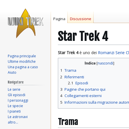
Pagina
Discussione
Star Trek 4
Vai
Vai
Star Trek 4
è uno dei
Romanzi Serie C
Pagina principale
alla
alla
Ultime modifiche
Indice
navigazione
ricerca
Una pagina a caso
1
Trama
Aiuto
2
Riferimenti
Navigatore
2.1
Episodi
3
Pagine che portano qui
Le serie
Gli episodi
4
Collegamenti esterni
I personaggi
5
Informazioni sulla migrazione auto
Le specie
I pianeti
Le astronavi
Trama
altro…