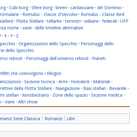
org
·
Cubi borg
·
Sfere borg
·
breen
·
cardassiane
·
del Dominio
·
romulane
·
Romulus - Classe
D'deridex
·
Romulus - Classe Bird
Warbird
·
Flotta Stellare
·
tellarite
·
terrestri
·
vidiiane
·
federali
·
UFP
enza nome
·
varie
·
delle timeline alternative
W
·
X
·
Y
·
Z
 Specchio
·
Organizzazioni dello Specchio
·
Personaggi dello
ne dello Specchio
verso reboot
·
Personaggi dell'universo reboot
·
Pianeti
flitti che coinvolgono i Klingon
anizzazioni
·
Sezione tecnica
·
Armi
·
Holodeck
·
Materiali
·
rettive della Flotta Stellare
·
Navigazione
·
Basi stellari
·
Bevande
·
mi stellari
·
Xenobestiario
·
Zone dello spazio
·
Sezione medica
·
k
·
Varie
·
Altri show
manzi Serie Classica
Romanzi
Libri