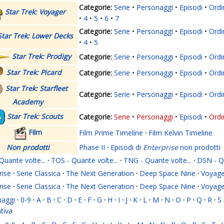
Serie
Personaggi
Episodi
Ordi
Star Trek: Voyager
4
5
6
7
Serie
Personaggi
Episodi
Ordi
Star Trek: Lower Decks
4
5
Star Trek: Prodigy
Serie
Personaggi
Episodi
Ordi
Star Trek: Picard
Serie
Personaggi
Episodi
Ordi
Star Trek: Starfleet
Serie
Personaggi
Episodi
Ordi
Academy
Star Trek: Scouts
Serie
Personaggi
Episodi
Ordi
Film
Film Prime Timeline
·
Film Kelvin Timeline
Non prodotti
Phase II
·
Episodi di
Enterprise
non prodotti
Quante volte...
·
TOS - Quante volte...
·
TNG - Quante volte...
·
DSN - Qu
rise
·
Serie Classica
·
The Next Generation
·
Deep Space Nine
·
Voyage
rise
·
Serie Classica
·
The Next Generation
·
Deep Space Nine
·
Voyage
naggi
·
0-9
·
A
·
B
·
C
·
D
·
E
·
F
·
G
·
H
·
I
·
J
·
K
·
L
·
M
·
N
·
O
·
P
·
Q
·
R
·
S
ativa