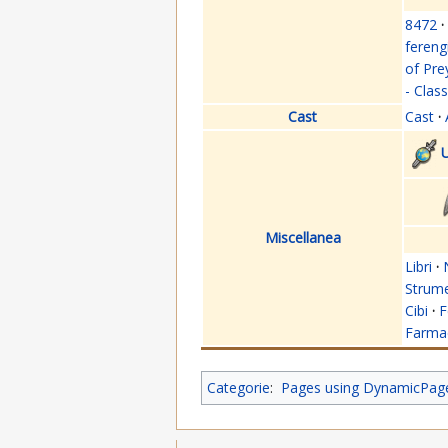
8472
·
fereng
of Pre
- Clas
Cast
Cast
·
U
Miscellanea
Libri
·
Strume
Cibi
·
F
Farmac
Categorie
:
Pages using DynamicPageL