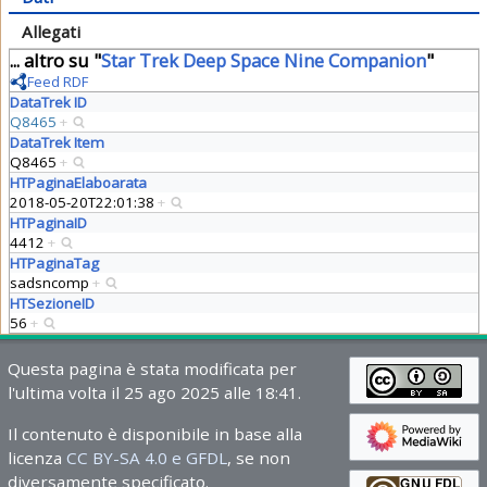
Allegati
... altro su "
Star Trek Deep Space Nine Companion
"
Feed RDF
DataTrek ID
Q8465
+
DataTrek Item
Q8465
+
HTPaginaElaboarata
2018-05-20T22:01:38
+
HTPaginaID
4412
+
HTPaginaTag
sadsncomp
+
HTSezioneID
56
+
Questa pagina è stata modificata per
l'ultima volta il 25 ago 2025 alle 18:41.
Il contenuto è disponibile in base alla
licenza
CC BY-SA 4.0 e GFDL
, se non
diversamente specificato.