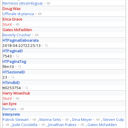
Nemesis (disambigua)
+
Doug Wax
Ufficiale di plancia
+
Erica Grace
Stunt
+
Gates McFadden
Beverly Crusher
+
HTPaginaElaboarata
2018-04-22T22:25:13
+
HTPaginaID
7543
+
HTPaginaTag
film10
+
HTSezioneID
23
+
HTimdbID
tt0253754
+
Harry Wowchuk
Stunt
+
Ian Eyre
Remani
+
Interprete
Patrick Stewart
+
,
Marina Sirtis
+
,
Dina Meyer
+
,
Steven Culp
+
,
Jude Ciccolella
+
,
Jonathan Frakes
+
,
Gates McFadden