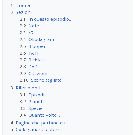
1
Trama
2
Sezioni
2.1
In questo episodio...
2.2
Note
2.3
47
2.4
Okudagram
2.5
Blooper
2.6
YATI
2.7
Riciclati
2.8
DVD
2.9
Citazioni
2.10
Scene tagliate
3
Riferimenti
3.1
Episodi
3.2
Pianeti
3.3
Specie
3.4
Quante volte…
4
Pagine che portano qui
5
Collegamenti esterni