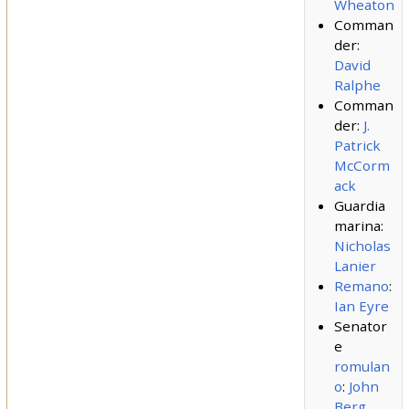
Wheaton
Comman
der:
David
Ralphe
Comman
der:
J.
Patrick
McCorm
ack
Guardia
marina:
Nicholas
Lanier
Remano
:
Ian Eyre
Senator
e
romulan
o
:
John
Berg