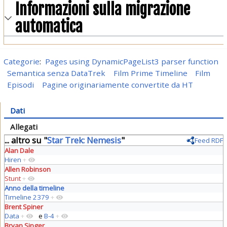
Informazioni sulla migrazione
automatica
Categorie
:
Pages using DynamicPageList3 parser function
Semantica senza DataTrek
Film Prime Timeline
Film
Episodi
Pagine originariamente convertite da HT
Dati
Allegati
... altro su "
Star Trek: Nemesis
"
Feed RDF
Alan Dale
Hiren
+
Allen Robinson
Stunt
+
Anno della timeline
Timeline 2379
+
Brent Spiner
Data
+
e
B-4
+
Bryan Singer