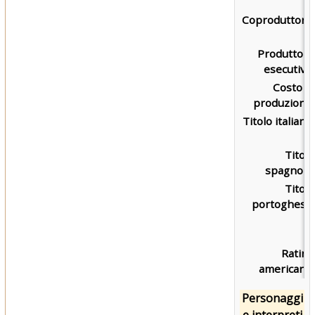
Coproduttore:
Produttore
esecutivo:
Costo di
produzione:
Titolo italiano:
Titolo
spagnolo:
Titolo
portoghese:
Rating
americano:
Personaggi