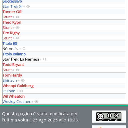
Successivo
Star Trek XI
+
Tanner Gill
Stunt
+
Theo Kypri
Stunt
+
Tim Rigby
Stunt
+
Titolo ES
Némesis
+
Titolo italiano
Star Trek: La Nemesi
+
Todd Bryant
Stunt
+
Tom Hardy
Shinzon
+
Whoopi Goldberg
Guinan
+
Wil Wheaton
Wesley Crusher
+
Questa pagina è stata modificata per
l'ultima volta il 25 ago 2025 alle 18:39.