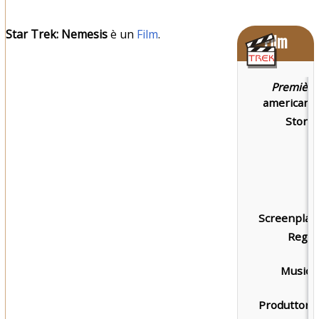
Star Trek: Nemesis
è un
Film
.
Film
Première
americana:
Storia:
Screenplay:
Regia:
Musica:
Produttore: