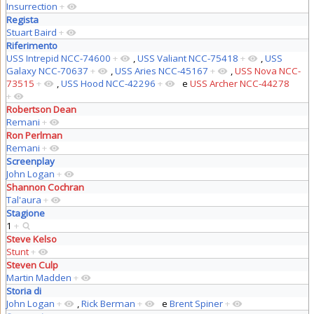
Insurrection
+
Regista
Stuart Baird
+
Riferimento
USS Intrepid NCC-74600
+
,
USS Valiant NCC-75418
+
,
USS
Galaxy NCC-70637
+
,
USS Aries NCC-45167
+
,
USS Nova NCC-
73515
+
,
USS Hood NCC-42296
+
e
USS Archer NCC-44278
+
Robertson Dean
Remani
+
Ron Perlman
Remani
+
Screenplay
John Logan
+
Shannon Cochran
Tal'aura
+
Stagione
1
+
Steve Kelso
Stunt
+
Steven Culp
Martin Madden
+
Storia di
John Logan
+
,
Rick Berman
+
e
Brent Spiner
+