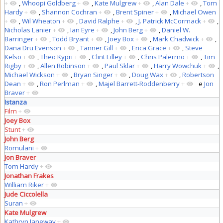
+
,
Whoopi Goldberg
+
,
Kate Mulgrew
+
,
Alan Dale
+
,
Tom
Hardy
+
,
Shannon Cochran
+
,
Brent Spiner
+
,
Michael Owen
+
,
Wil Wheaton
+
,
David Ralphe
+
,
J. Patrick McCormack
+
,
Nicholas Lanier
+
,
Ian Eyre
+
,
John Berg
+
,
Daniel W.
Barringer
+
,
Todd Bryant
+
,
Joey Box
+
,
Mark Chadwick
+
,
Dana Dru Evenson
+
,
Tanner Gill
+
,
Erica Grace
+
,
Steve
Kelso
+
,
Theo Kypri
+
,
Clint Lilley
+
,
Chris Palermo
+
,
Tim
Rigby
+
,
Allen Robinson
+
,
Paul Sklar
+
,
Harry Wowchuk
+
,
Michael Wickson
+
,
Bryan Singer
+
,
Doug Wax
+
,
Robertson
Dean
+
,
Ron Perlman
+
,
Majel Barrett-Roddenberry
+
e
Jon
Braver
+
Istanza
Film
+
Joey Box
Stunt
+
John Berg
Romulani
+
Jon Braver
Tom Hardy
+
Jonathan Frakes
William Riker
+
Jude Ciccolella
Suran
+
Kate Mulgrew
Kathryn Janeway
+