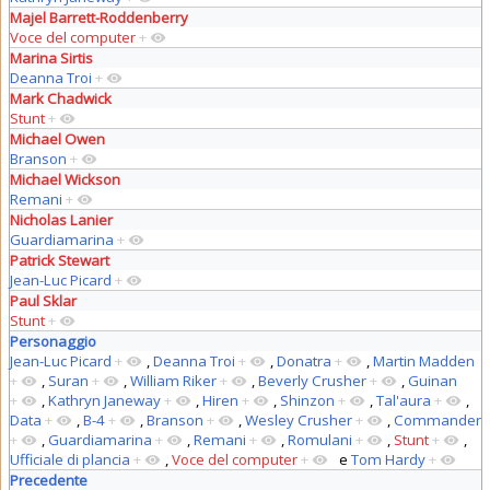
Majel Barrett-Roddenberry
Voce del computer
+
Marina Sirtis
Deanna Troi
+
Mark Chadwick
Stunt
+
Michael Owen
Branson
+
Michael Wickson
Remani
+
Nicholas Lanier
Guardiamarina
+
Patrick Stewart
Jean-Luc Picard
+
Paul Sklar
Stunt
+
Personaggio
Jean-Luc Picard
+
,
Deanna Troi
+
,
Donatra
+
,
Martin Madden
+
,
Suran
+
,
William Riker
+
,
Beverly Crusher
+
,
Guinan
+
,
Kathryn Janeway
+
,
Hiren
+
,
Shinzon
+
,
Tal'aura
+
,
Data
+
,
B-4
+
,
Branson
+
,
Wesley Crusher
+
,
Commander
+
,
Guardiamarina
+
,
Remani
+
,
Romulani
+
,
Stunt
+
,
Ufficiale di plancia
+
,
Voce del computer
+
e
Tom Hardy
+
Precedente