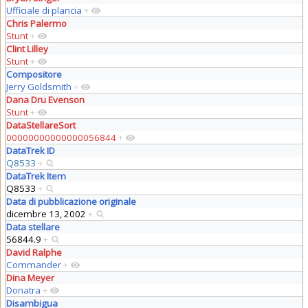
Ufficiale di plancia
+
Chris Palermo
Stunt
+
Clint Lilley
Stunt
+
Compositore
Jerry Goldsmith
+
Dana Dru Evenson
Stunt
+
DataStellareSort
00000000000000056844
+
DataTrek ID
Q8533
+
DataTrek Item
Q8533
+
Data di pubblicazione originale
dicembre 13, 2002
+
Data stellare
56844.9
+
David Ralphe
Commander
+
Dina Meyer
Donatra
+
Disambigua