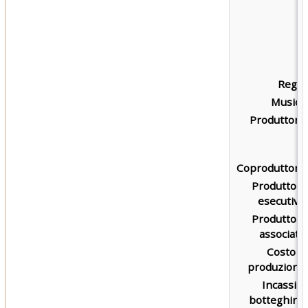
Regia:
Musica:
Produttore:
Coproduttore:
Produttore
esecutivo:
Produttore
associato:
Costo di
produzione:
Incassi al
botteghino: