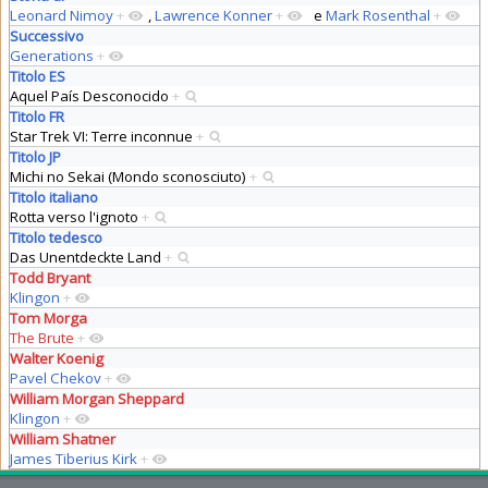
Leonard Nimoy
+
,
Lawrence Konner
+
e
Mark Rosenthal
+
Successivo
Generations
+
Titolo ES
Aquel País Desconocido
+
Titolo FR
Star Trek VI: Terre inconnue
+
Titolo JP
Michi no Sekai (Mondo sconosciuto)
+
Titolo italiano
Rotta verso l'ignoto
+
Titolo tedesco
Das Unentdeckte Land
+
Todd Bryant
Klingon
+
Tom Morga
The Brute
+
Walter Koenig
Pavel Chekov
+
William Morgan Sheppard
Klingon
+
William Shatner
James Tiberius Kirk
+