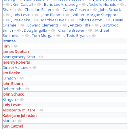
+
,
Kim Cattrall
+
,
Boris Lee Krutonog
+
,
Nichelle Nichols
+
,
Shakti
+
,
Christian Slater
+
,
Carlos Cestero
+
,
John Schuck
+
,
Judy Levitt
+
,
John Bloom
+
,
William Morgan Sheppard
+
,
Jim Boeke
+
,
Matthias Hues
+
,
Robert Easton
+
,
David
Orange
+
,
Edward Clements
+
,
Angelo Tiffe
+
,
Kurtwood
Smith
+
,
Doug Engalla
+
,
Charlie Brewer
+
,
Michael
Bofshever
+
,
Tom Morga
+
e
Todd Bryant
+
Istanza
Film
+
James Doohan
Montgomery Scott
+
Jeremy Roberts
Dimitri Valtane
+
Jim Boeke
Klingon
+
John Bloom
Behemoth
+
John Schuck
Klingon
+
Judy Levitt
Assistente militare
+
Katie Jane Johnston
Martia
+
Kim Cattrall