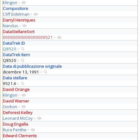
Klingon
+
Compositore
Cliff Eidelman
+
Darryl Henriques
Nanclus
+
DataStellareSort
00000000000000009521
+
DataTrek ID
Q8520
+
DataTrek Item
Q8520
+
Data di pubblicazione originale
dicembre 13, 1991
+
Data stellare
9521.6
+
David Orange
Klingon
+
David Warner
Gorkon
+
DeForest Kelley
Leonard McCoy
+
Doug Engalla
Rura Penthe
+
Edward Clements