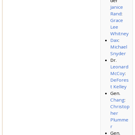
der
Janice
Rand
:
Grace
Lee
Whitney
Dax
:
Michael
Snyder
Dr.
Leonard
McCoy
:
DeFores
t Kelley
Gen.
Chang
:
Christop
her
Plumme
r
Gen.