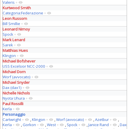
Valeris
+
Kurtwood Smith
Categoria:Federazione
+
Leon Russom
Bill Smillie
+
Leonard Nimoy
Spock
+
Mark Lenard
Sarek
+
Matthias Hues
Klingon
+
Michael Bofshever
USS Excelsior NCC-2000
+
Michael Dorn
Worf (avvocato)
+
Michael Snyder
Dax (dax1)
+
Nichelle Nichols
Nyota Uhura
+
Paul Rossilli
Kerla
+
Personaggio
Cartwright
+
,
Klingon
+
,
Worf (avvocato)
+
,
Azetbur
+
,
Kerla
+
,
Gorkon
+
,
West
+
,
Spock
+
,
Janice Rand
+
,
Dax