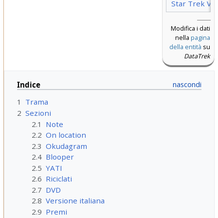
Star Trek V
Modifica i dati
nella
pagina
della entità
su
DataTrek
Indice
1
Trama
2
Sezioni
2.1
Note
2.2
On location
2.3
Okudagram
2.4
Blooper
2.5
YATI
2.6
Riciclati
2.7
DVD
2.8
Versione italiana
2.9
Premi