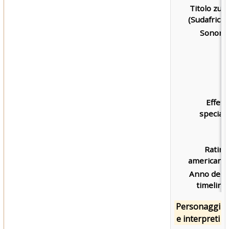
Titolo zulu
(Sudafrica):
Sonoro:
Effetti
speciali:
Rating
americano:
Anno della
timeline:
Personaggi
e interpreti