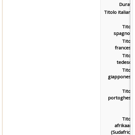
Durata:
Titolo italiano:
Titolo
spagnolo:
Titolo
francese:
Titolo
tedesco:
Titolo
giapponese:
Titolo
portoghese:
Titolo
afrikaans
(Sudafrica):