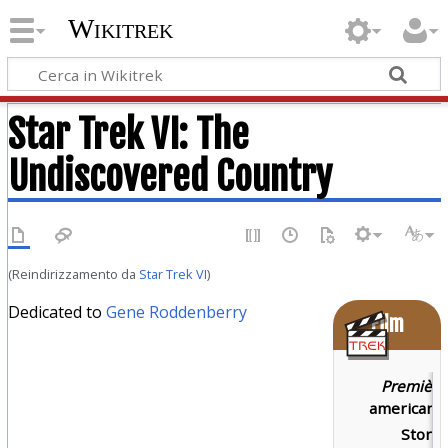
Wikitrek
Star Trek VI: The
Undiscovered Country
(Reindirizzamento da
Star Trek VI
)
Dedicated to
Gene Roddenberry
Film
Première
americana:
Storia: