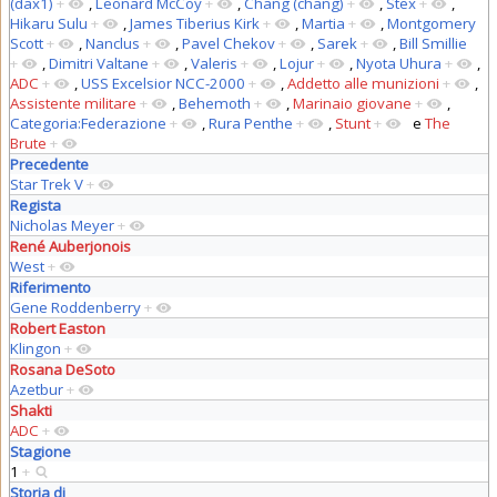
(dax1)
+
,
Leonard McCoy
+
,
Chang (chang)
+
,
Stex
+
,
Hikaru Sulu
+
,
James Tiberius Kirk
+
,
Martia
+
,
Montgomery
Scott
+
,
Nanclus
+
,
Pavel Chekov
+
,
Sarek
+
,
Bill Smillie
+
,
Dimitri Valtane
+
,
Valeris
+
,
Lojur
+
,
Nyota Uhura
+
,
ADC
+
,
USS Excelsior NCC-2000
+
,
Addetto alle munizioni
+
,
Assistente militare
+
,
Behemoth
+
,
Marinaio giovane
+
,
Categoria:Federazione
+
,
Rura Penthe
+
,
Stunt
+
e
The
Brute
+
Precedente
Star Trek V
+
Regista
Nicholas Meyer
+
René Auberjonois
West
+
Riferimento
Gene Roddenberry
+
Robert Easton
Klingon
+
Rosana DeSoto
Azetbur
+
Shakti
ADC
+
Stagione
1
+
Storia di