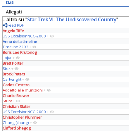
Dati
Allegati
... altro su "
Star Trek VI: The Undiscovered Country
"
Feed RDF
Angelo Tiffe
USS Excelsior NCC-2000
+
Anno della timeline
Timeline 2293
+
Boris Lee Krutonog
Lojur
+
Brett Porter
Stex
+
Brock Peters
Cartwright
+
Carlos Cestero
Addetto alle munizioni
+
Charlie Brewer
Stunt
+
Christian Slater
USS Excelsior NCC-2000
+
Christopher Plummer
Chang (chang)
+
Clifford Shegog