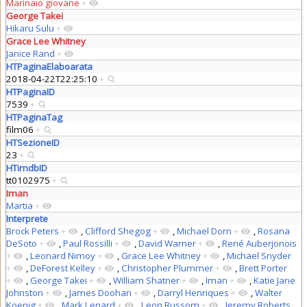
Marinaio giovane
+
George Takei
Hikaru Sulu
+
Grace Lee Whitney
Janice Rand
+
HTPaginaElaboarata
2018-04-22T22:25:10
+
HTPaginaID
7539
+
HTPaginaTag
film06
+
HTSezioneID
23
+
HTimdbID
tt0102975
+
Iman
Martia
+
Interprete
Brock Peters
+
,
Clifford Shegog
+
,
Michael Dorn
+
,
Rosana
DeSoto
+
,
Paul Rossilli
+
,
David Warner
+
,
René Auberjonois
+
,
Leonard Nimoy
+
,
Grace Lee Whitney
+
,
Michael Snyder
+
,
DeForest Kelley
+
,
Christopher Plummer
+
,
Brett Porter
+
,
George Takei
+
,
William Shatner
+
,
Iman
+
,
Katie Jane
Johnston
+
,
James Doohan
+
,
Darryl Henriques
+
,
Walter
Koenig
+
,
Mark Lenard
+
,
Leon Russom
+
,
Jeremy Roberts