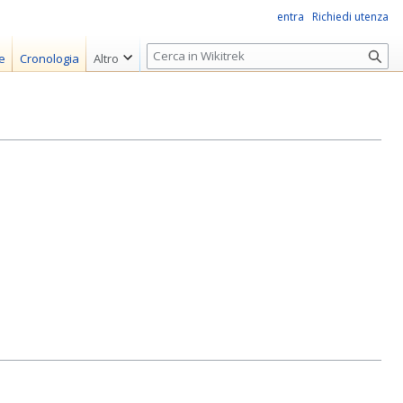
entra
Richiedi utenza
R
e
Cronologia
Altro
i
c
e
r
c
a