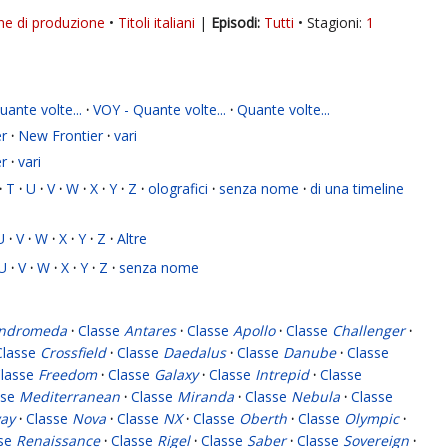
ne di produzione
Titoli italiani
|
Tutti
Stagioni:
1
ante volte...
·
VOY - Quante volte...
·
Quante volte...
r
·
New Frontier
·
vari
r
·
vari
·
T
·
U
·
V
·
W
·
X
·
Y
·
Z
·
olografici
·
senza nome
·
di una timeline
U
·
V
·
W
·
X
·
Y
·
Z
·
Altre
U
·
V
·
W
·
X
·
Y
·
Z
·
senza nome
ndromeda
·
Classe
Antares
·
Classe
Apollo
·
Classe
Challenger
·
Classe
Crossfield
·
Classe
Daedalus
·
Classe
Danube
·
Classe
lasse
Freedom
·
Classe
Galaxy
·
Classe
Intrepid
·
Classe
sse
Mediterranean
·
Classe
Miranda
·
Classe
Nebula
·
Classe
ay
·
Classe
Nova
·
Classe
NX
·
Classe
Oberth
·
Classe
Olympic
·
sse
Renaissance
·
Classe
Rigel
·
Classe
Saber
·
Classe
Sovereign
·