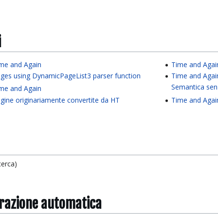
i
me and Again
Time and Agai
ges using DynamicPageList3 parser function
Time and Agai
Semantica sen
me and Again
gine originariamente convertite da HT
Time and Agai
cerca)
grazione automatica