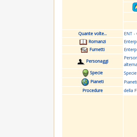
Quante volte...
ENT - 
Romanzi
Enterp
Fumetti
Enterp
Perso
Personaggi
altern
Specie
Specie
Pianeti
Pianet
Procedure
della F