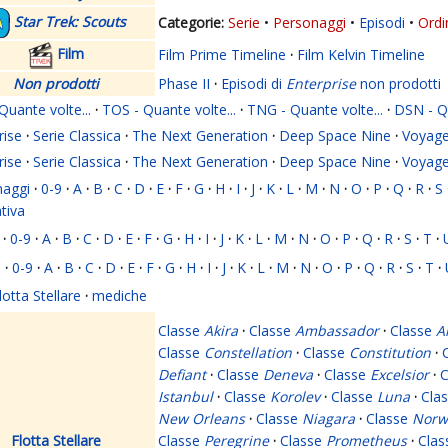
Star Trek: Scouts
Serie
Personaggi
Episodi
Ordi
Film
Film Prime Timeline
·
Film Kelvin Timeline
Non prodotti
Phase II
·
Episodi di
Enterprise
non prodotti
Quante volte...
·
TOS - Quante volte...
·
TNG - Quante volte...
·
DSN - Qu
rise
·
Serie Classica
·
The Next Generation
·
Deep Space Nine
·
Voyage
rise
·
Serie Classica
·
The Next Generation
·
Deep Space Nine
·
Voyage
naggi
·
0-9
·
A
·
B
·
C
·
D
·
E
·
F
·
G
·
H
·
I
·
J
·
K
·
L
·
M
·
N
·
O
·
P
·
Q
·
R
·
S
ativa
·
0-9
·
A
·
B
·
C
·
D
·
E
·
F
·
G
·
H
·
I
·
J
·
K
·
L
·
M
·
N
·
O
·
P
·
Q
·
R
·
S
·
T
·
i
·
0-9
·
A
·
B
·
C
·
D
·
E
·
F
·
G
·
H
·
I
·
J
·
K
·
L
·
M
·
N
·
O
·
P
·
Q
·
R
·
S
·
T
·
lotta Stellare
·
mediche
Classe
Akira
·
Classe
Ambassador
·
Classe
A
Classe
Constellation
·
Classe
Constitution
·
Defiant
·
Classe
Deneva
·
Classe
Excelsior
·
C
Istanbul
·
Classe
Korolev
·
Classe
Luna
·
Cla
New Orleans
·
Classe
Niagara
·
Classe
Norw
Flotta Stellare
Classe
Peregrine
·
Classe
Prometheus
·
Cla