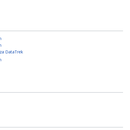
n
n
za DataTrek
n