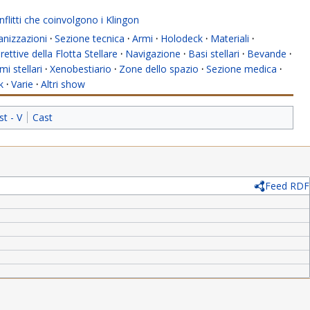
flitti che coinvolgono i Klingon
anizzazioni
·
Sezione tecnica
·
Armi
·
Holodeck
·
Materiali
·
rettive della Flotta Stellare
·
Navigazione
·
Basi stellari
·
Bevande
·
mi stellari
·
Xenobestiario
·
Zone dello spazio
·
Sezione medica
·
k
·
Varie
·
Altri show
st - V
Cast
Feed RDF