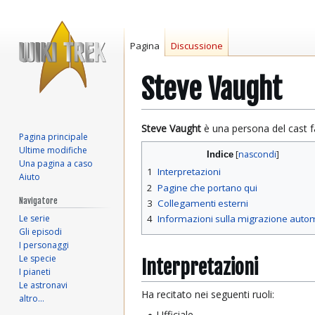
Pagina
Discussione
Steve Vaught
Vai
Vai
Steve Vaught
è una persona del cast f
Pagina principale
alla
alla
Ultime modifiche
Indice
navigazione
ricerca
Una pagina a caso
1
Interpretazioni
Aiuto
2
Pagine che portano qui
Navigatore
3
Collegamenti esterni
Le serie
4
Informazioni sulla migrazione auto
Gli episodi
I personaggi
Le specie
Interpretazioni
I pianeti
Le astronavi
Ha recitato nei seguenti ruoli:
altro…
Ufficiale