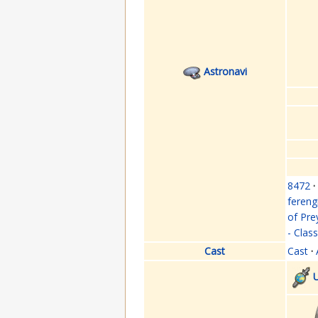
Astronavi
8472
·
fereng
of Pre
- Clas
Cast
Cast
·
U