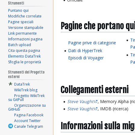
Strumenti
Puntano qui
Modifiche correlate
Pagine speciali
Pagine che portano qu
Versione stampabile
Link permanente
Informazioni pagina
Ti
Pagine prive di categorie
Batch upload
Pa
Dati di HyperTrek
Cita questa pagina
Ti
Elemento DataTrek
Episodi di Voyager
Pa
Sfoglia le proprietà
Strumenti del Progetto
esterni
DataTrek
Collegamenti esterni
WikiTrek blog
Progetto WikiTrek
su GitPull
Steve Vaught
, Memory Alpha (ri
Organizzazione su
Steve Vaught
, IMDB (ricerca)
GitHub
Pagina Facebook
Account Twitter
Informazioni sulla mi
Canale Telegram