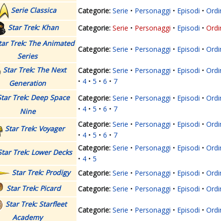
Serie Classica
Serie
Personaggi
Episodi
Ordi
Star Trek: Khan
Serie
Personaggi
Episodi
Ordi
tar Trek: The Animated
Serie
Personaggi
Episodi
Ordi
Series
Star Trek: The Next
Serie
Personaggi
Episodi
Ordi
4
5
6
7
Generation
Star Trek: Deep Space
Serie
Personaggi
Episodi
Ordi
4
5
6
7
Nine
Serie
Personaggi
Episodi
Ordi
Star Trek: Voyager
4
5
6
7
Serie
Personaggi
Episodi
Ordi
Star Trek: Lower Decks
4
5
Star Trek: Prodigy
Serie
Personaggi
Episodi
Ordi
Star Trek: Picard
Serie
Personaggi
Episodi
Ordi
Star Trek: Starfleet
Serie
Personaggi
Episodi
Ordi
Academy