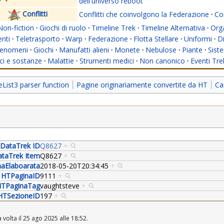
dell'universo reboot
Conflitti
Conflitti che coinvolgono la Federazione
·
Con
Non-fiction
·
Giochi di ruolo
·
Timeline Trek
·
Timeline Alternativa
·
Org
nti
·
Teletrasporto
·
Warp
·
Federazione
·
Flotta Stellare
·
Uniformi
·
Di
enomeni
·
Giochi
·
Manufatti alieni
·
Monete
·
Nebulose
·
Piante
·
Siste
i e sostanze
·
Malattie
·
Strumenti medici
·
Non canonico
·
Eventi Tre
ist3 parser function
Pagine originariamente convertite da HT
Ca
DataTrek ID
Q8627
+
taTrek Item
Q8627
+
aElaboarata
2018-05-20T20:34:45
+
HTPaginaID
9111
+
TPaginaTag
vaughtsteve
+
HTSezioneID
197
+
 volta il 25 ago 2025 alle 18:52.