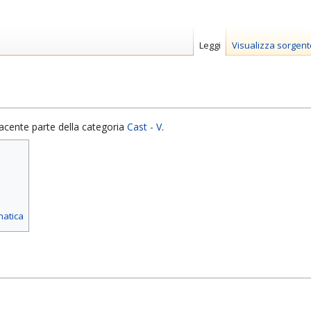
Leggi
Visualizza sorgent
acente parte della categoria
Cast - V
.
matica