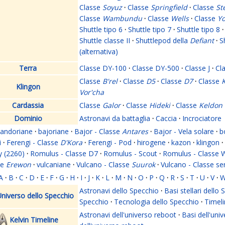
Classe
Soyuz
·
Classe
Springfield
·
Classe
St
Classe
Wambundu
·
Classe
Wells
·
Classe
Yo
Shuttle tipo 6
·
Shuttle tipo 7
·
Shuttle tipo 8
·
Shuttle classe II
·
Shuttlepod della
Defiant
·
S
(alternativa)
Terra
Classe DY-100
·
Classe DY-500
·
Classe J
·
Cl
Classe
B'rel
·
Classe
D5
·
Classe
D7
·
Classe
K
Klingon
Vor'cha
Cardassia
Classe
Galor
·
Classe
Hideki
·
Classe
Keldon
Dominio
Astronavi da battaglia
·
Caccia
·
Incrociatore
andoriane
·
bajoriane
·
Bajor - Classe
Antares
·
Bajor - Vela solare
·
b
i
·
Ferengi - Classe
D'Kora
·
Ferengi - Pod
·
hirogene
·
kazon
·
klingon
·
y (2260)
·
Romulus - Classe D7
·
Romulus - Scout
·
Romulus - Classe 
se
Erewon
·
vulcaniane
·
Vulcano - Classe
Suurok
·
Vulcano - Classe s
A
·
B
·
C
·
D
·
E
·
F
·
G
·
H
·
I
·
J
·
K
·
L
·
M
·
N
·
O
·
P
·
Q
·
R
·
S
·
T
·
U
·
V
·
Astronavi dello Specchio
·
Basi stellari dello
niverso dello Specchio
Specchio
·
Tecnologia dello Specchio
·
Timeli
Astronavi dell'universo reboot
·
Basi dell'uni
Kelvin Timeline