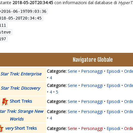
istante
2018-05-20T20:34:45
con informazioni dal database di
HyperT
=
2016-06-19T09:03:36
018-05-20T20:34:45
111
steve
197
Navigatore Globale
Serie
Personaggi
Episodi
Ordi
Star Trek: Enterprise
4
Serie
Personaggi
Episodi
Ordi
Star Trek: Discovery
4
5
Short Treks
Serie
Personaggi
Episodi
Ordi
tar Trek: Strange New
Serie
Personaggi
Episodi
Ordi
4
Worlds
very
Short Treks
Serie
Personaggi
Episodi
Ordi