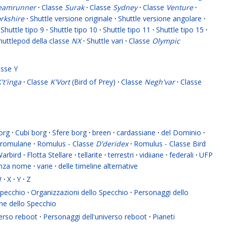
eamrunner
·
Classe
Surak
·
Classe
Sydney
·
Classe
Venture
·
rkshire
·
Shuttle versione originale
·
Shuttle versione angolare
·
Shuttle tipo 9
·
Shuttle tipo 10
·
Shuttle tipo 11
·
Shuttle tipo 15
·
huttlepod della classe
NX
·
Shuttle vari
·
Classe
Olympic
asse Y
't'inga
·
Classe
K'Vort
(Bird of Prey)
·
Classe
Negh'var
·
Classe
org
·
Cubi borg
·
Sfere borg
·
breen
·
cardassiane
·
del Dominio
·
romulane
·
Romulus - Classe
D'deridex
·
Romulus - Classe Bird
Warbird
·
Flotta Stellare
·
tellarite
·
terrestri
·
vidiiane
·
federali
·
UFP
enza nome
·
varie
·
delle timeline alternative
W
·
X
·
Y
·
Z
 Specchio
·
Organizzazioni dello Specchio
·
Personaggi dello
ne dello Specchio
verso reboot
·
Personaggi dell'universo reboot
·
Pianeti