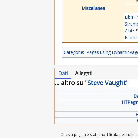
Miscellanea
Libri
·
Strume
Cibi
·
F
Farmac
Categorie
:
Pages using DynamicPageL
Dati
Allegati
... altro su "
Steve Vaught
"
Da
HTPagin
H
Questa pagina è stata modificata per l'ultima