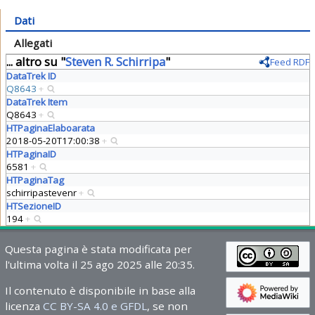
Dati
Allegati
... altro su "
Steven R. Schirripa
"
Feed RDF
DataTrek ID
Q8643
+
DataTrek Item
Q8643
+
HTPaginaElaboarata
2018-05-20T17:00:38
+
HTPaginaID
6581
+
HTPaginaTag
schirripastevenr
+
HTSezioneID
194
+
Questa pagina è stata modificata per
l'ultima volta il 25 ago 2025 alle 20:35.
Il contenuto è disponibile in base alla
licenza
CC BY-SA 4.0 e GFDL
, se non