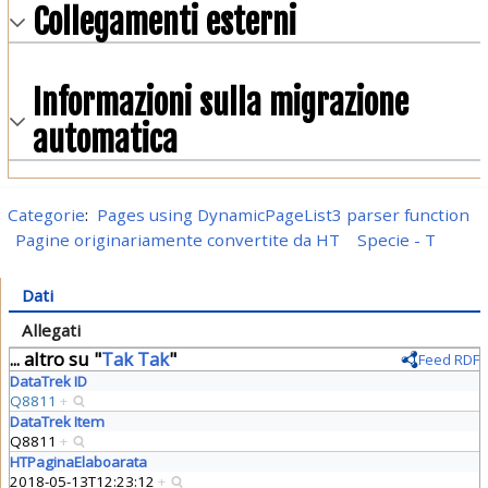
Collegamenti esterni
Informazioni sulla migrazione
automatica
Categorie
:
Pages using DynamicPageList3 parser function
Pagine originariamente convertite da HT
Specie - T
Dati
Allegati
... altro su "
Tak Tak
"
Feed RDF
DataTrek ID
Q8811
+
DataTrek Item
Q8811
+
HTPaginaElaboarata
2018-05-13T12:23:12
+