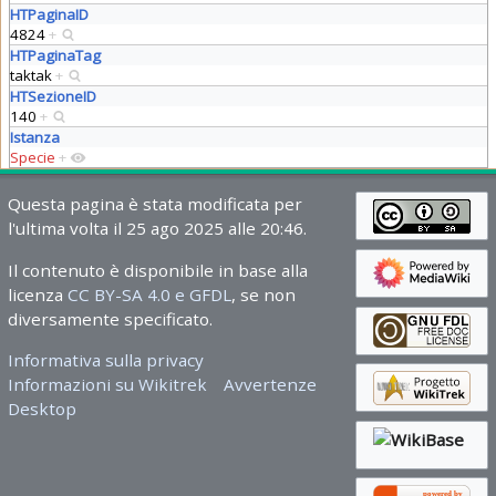
HTPaginaID
4824
+
HTPaginaTag
taktak
+
HTSezioneID
140
+
Istanza
Specie
+
Questa pagina è stata modificata per
l'ultima volta il 25 ago 2025 alle 20:46.
Il contenuto è disponibile in base alla
licenza
CC BY-SA 4.0 e GFDL
, se non
diversamente specificato.
Informativa sulla privacy
Informazioni su Wikitrek
Avvertenze
Desktop