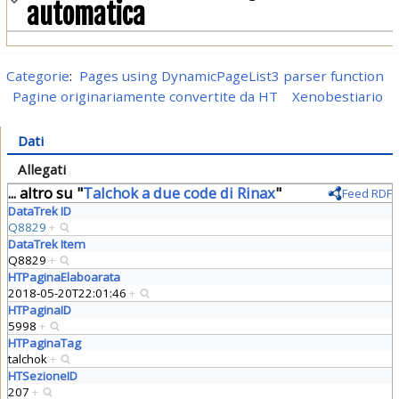
automatica
Categorie
:
Pages using DynamicPageList3 parser function
Pagine originariamente convertite da HT
Xenobestiario
Dati
Allegati
... altro su "
Talchok a due code di Rinax
"
Feed RDF
DataTrek ID
Q8829
+
DataTrek Item
Q8829
+
HTPaginaElaboarata
2018-05-20T22:01:46
+
HTPaginaID
5998
+
HTPaginaTag
talchok
+
HTSezioneID
207
+