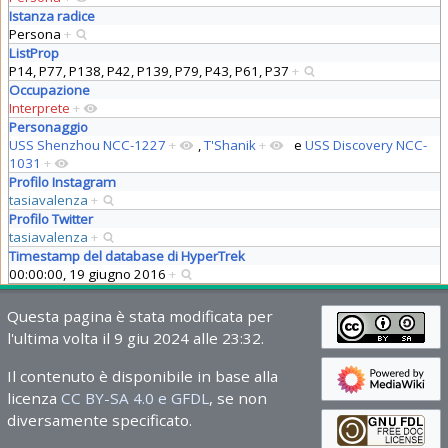
Istanza radice
Persona
+
ListProp
P14, P77, P138, P42, P139, P79, P43, P61, P37
+
Occupazione
Interprete
+
Personaggio
USS Shenzhou NCC-1227
+
,
T'Shanik
+
e
USS Discovery NCC-
1031
+
Profilo Instagram
tasiavalenza
+
Profilo Twitter
tasiavalenza
+
Timestamp del database di HyperTrek
00:00:00, 19 giugno 2016
+
Questa pagina è stata modificata per
l'ultima volta il 9 giu 2024 alle 23:32.
Il contenuto è disponibile in base alla
licenza
CC BY-SA 4.0 e GFDL
, se non
diversamente specificato.