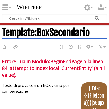
Wikitrek
Template
:
BoxSecondario
Errore Lua in Modulo:BeginEndPage alla linea
84: attempt to index local 'CurrentEntity' (a nil
value).
Testo di prova con un BOX vicino per
[[File:
comparazione.
{{{FileIcon
a}}}|x50px