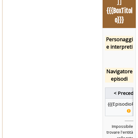
]]
{{{BoxTitol
o}}}
Personaggi
e interpreti
Navigatore
episodi
< Precede
{{{EpisodioPr
Impossibile
trovare l'entità
collegata