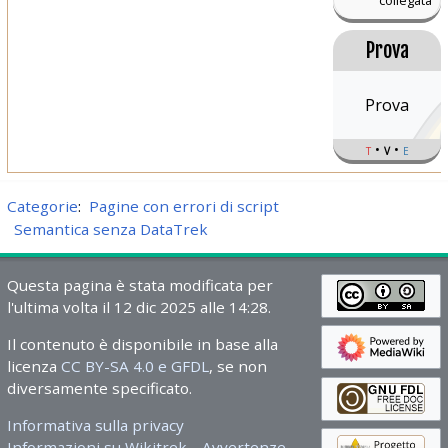
Prova
Prova
t
v
e
Categorie
:
Pagine con errori di script
Semantica senza DataTrek
Questa pagina è stata modificata per
l'ultima volta il 12 dic 2025 alle 14:28.
Il contenuto è disponibile in base alla
licenza
CC BY-SA 4.0 e GFDL
, se non
diversamente specificato.
Informativa sulla privacy
Informazioni su Wikitrek
Avvertenze