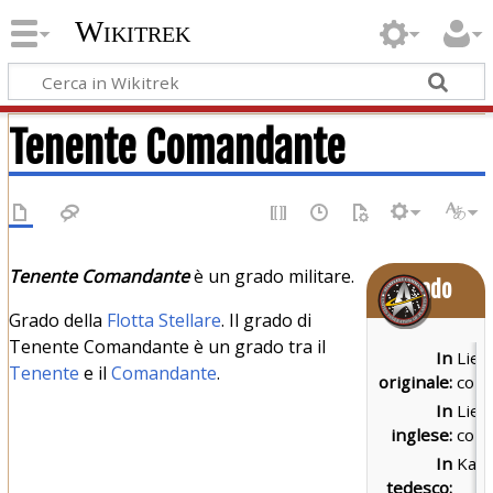
Wikitrek
Tenente Comandante
Tenente Comandante
è un grado militare.
Grado
Grado della
Flotta Stellare
. Il grado di
Tenente Comandante è un grado tra il
In
Lieu
Tenente
e il
Comandante
.
originale:
com
In
Lieu
inglese:
com
In
Kapi
tedesco: