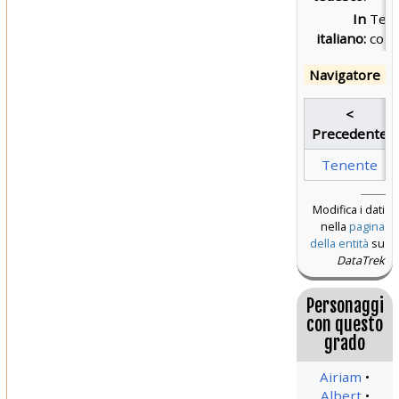
In
Ten
italiano:
com
Navigatore
<
Precedente
Tenente
Modifica i dati
nella
pagina
della entità
su
DataTrek
Personaggi
con questo
grado
Airiam
Albert