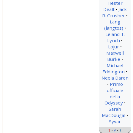
Hester
Dealt
Jack
R. Crusher
Lang
(langtos)
Leland T.
Lynch
Lojur
Maxwell
Burke
Michael
Eddington
Neela Daren
Primo
ufficiale
della
Odyssey
Sarah
MacDougal
Syvar
t
v
e