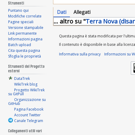
Strumenti
Puntano qui
Dati
Allegati
Modifiche correlate
... altro su "
Terra Nova (disa
Pagine speciali
Versione stampabile
Link permanente
Questa pagina è stata modificata per l'ultima 
Informazioni pagina
Il contenuto è disponibile in base alla licenz
Batch upload
Cita questa pagina
Informativa sulla privacy
Informazioni su Wi
Sfoglia le proprietà
Strumenti del Progetto
esterni
DataTrek
WikiTrek blog
Progetto WikiTrek
su GitPull
Organizzazione su
GitHub
Pagina Facebook
Account Twitter
Canale Telegram
Collegamenti utili vari