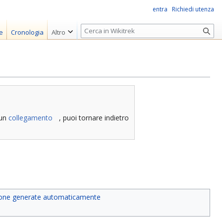
entra
Richiedi utenza
R
e
Cronologia
Altro
i
c
e
r
c
a
 un
collegamento
, puoi tornare indietro
ione generate automaticamente