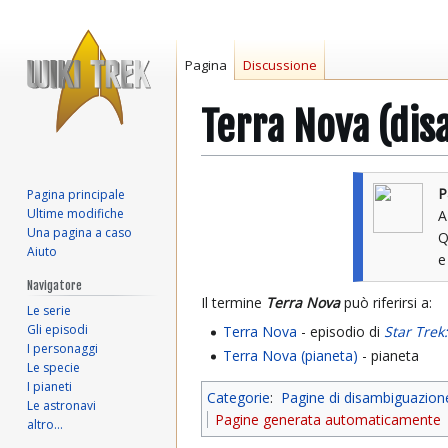
Pagina
Discussione
Terra Nova (di
Vai
Vai
P
Pagina principale
alla
alla
Ultime modifiche
A
navigazione
ricerca
Una pagina a caso
Q
Aiuto
Navigatore
Il termine
Terra Nova
può riferirsi a:
Le serie
Gli episodi
Terra Nova
- episodio di
Star Trek
I personaggi
Terra Nova (pianeta)
- pianeta
Le specie
I pianeti
Categorie
:
Pagine di disambiguazion
Le astronavi
Pagine generata automaticamente
altro…