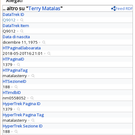
Allegati
... altro su "
Terry Matalas
"
Feed RDF
DataTrek ID
Q9012
+
DataTrek Item
Q9012
+
Data di nascita
dicembre 11, 1975
+
HTPaginaElaboarata
2018-05-20T16:21:01
+
HTPaginaID
1379
+
HTPaginaTag
matalasterry
+
HTSezioneID
188
+
HTimdbID
nm0558052
+
HyperTrek Pagina ID
1379
+
HyperTrek Pagina Tag
matalasterry
+
HyperTrek Sezione ID
188
+