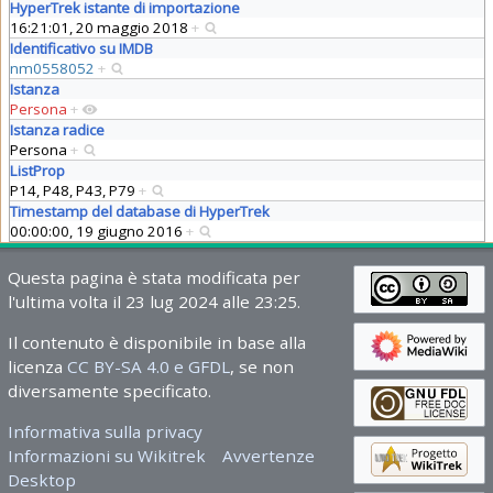
HyperTrek istante di importazione
16:21:01, 20 maggio 2018
+
Identificativo su IMDB
nm0558052
+
Istanza
Persona
+
Istanza radice
Persona
+
ListProp
P14, P48, P43, P79
+
Timestamp del database di HyperTrek
00:00:00, 19 giugno 2016
+
Questa pagina è stata modificata per
l'ultima volta il 23 lug 2024 alle 23:25.
Il contenuto è disponibile in base alla
licenza
CC BY-SA 4.0 e GFDL
, se non
diversamente specificato.
Informativa sulla privacy
Informazioni su Wikitrek
Avvertenze
Desktop