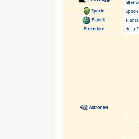
altern
Specie
Specie
Pianeti
Pianet
Procedure
della F
Astronavi