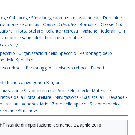
org
·
Cubi borg
·
Sfere borg
·
breen
·
cardassiane
·
del Dominio
·
romulane
·
Romulus - Classe
D'deridex
·
Romulus - Classe Bird
Warbird
·
Flotta Stellare
·
tellarite
·
terrestri
·
vidiiane
·
federali
·
UFP
enza nome
·
varie
·
delle timeline alternative
W
·
X
·
Y
·
Z
 Specchio
·
Organizzazioni dello Specchio
·
Personaggi dello
ne dello Specchio
verso reboot
·
Personaggi dell'universo reboot
·
Pianeti
flitti che coinvolgono i Klingon
anizzazioni
·
Sezione tecnica
·
Armi
·
Holodeck
·
Materiali
·
rettive della Flotta Stellare
·
Navigazione
·
Basi stellari
·
Bevande
·
mi stellari
·
Xenobestiario
·
Zone dello spazio
·
Sezione medica
·
k
·
Varie
·
Altri show
HT istante di importazione
: 
domenica 22 aprile 2018