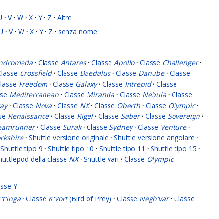
U
·
V
·
W
·
X
·
Y
·
Z
·
Altre
U
·
V
·
W
·
X
·
Y
·
Z
·
senza nome
ndromeda
·
Classe
Antares
·
Classe
Apollo
·
Classe
Challenger
·
Classe
Crossfield
·
Classe
Daedalus
·
Classe
Danube
·
Classe
lasse
Freedom
·
Classe
Galaxy
·
Classe
Intrepid
·
Classe
sse
Mediterranean
·
Classe
Miranda
·
Classe
Nebula
·
Classe
ay
·
Classe
Nova
·
Classe
NX
·
Classe
Oberth
·
Classe
Olympic
·
sse
Renaissance
·
Classe
Rigel
·
Classe
Saber
·
Classe
Sovereign
·
eamrunner
·
Classe
Surak
·
Classe
Sydney
·
Classe
Venture
·
rkshire
·
Shuttle versione originale
·
Shuttle versione angolare
·
Shuttle tipo 9
·
Shuttle tipo 10
·
Shuttle tipo 11
·
Shuttle tipo 15
·
huttlepod della classe
NX
·
Shuttle vari
·
Classe
Olympic
asse Y
't'inga
·
Classe
K'Vort
(Bird of Prey)
·
Classe
Negh'var
·
Classe