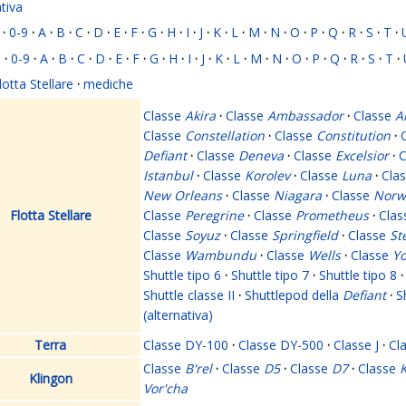
ativa
·
0-9
·
A
·
B
·
C
·
D
·
E
·
F
·
G
·
H
·
I
·
J
·
K
·
L
·
M
·
N
·
O
·
P
·
Q
·
R
·
S
·
T
·
i
·
0-9
·
A
·
B
·
C
·
D
·
E
·
F
·
G
·
H
·
I
·
J
·
K
·
L
·
M
·
N
·
O
·
P
·
Q
·
R
·
S
·
T
·
lotta Stellare
·
mediche
Classe
Akira
·
Classe
Ambassador
·
Classe
A
Classe
Constellation
·
Classe
Constitution
·
Defiant
·
Classe
Deneva
·
Classe
Excelsior
·
C
Istanbul
·
Classe
Korolev
·
Classe
Luna
·
Cla
New Orleans
·
Classe
Niagara
·
Classe
Norw
Flotta Stellare
Classe
Peregrine
·
Classe
Prometheus
·
Cla
Classe
Soyuz
·
Classe
Springfield
·
Classe
St
Classe
Wambundu
·
Classe
Wells
·
Classe
Yo
Shuttle tipo 6
·
Shuttle tipo 7
·
Shuttle tipo 8
·
Shuttle classe II
·
Shuttlepod della
Defiant
·
S
(alternativa)
Terra
Classe DY-100
·
Classe DY-500
·
Classe J
·
Cl
Classe
B'rel
·
Classe
D5
·
Classe
D7
·
Classe
K
Klingon
Vor'cha