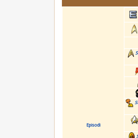
S
S
Episodi