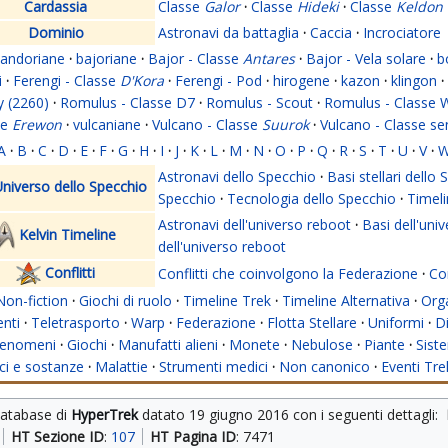
Cardassia
Classe
Galor
·
Classe
Hideki
·
Classe
Keldon
Dominio
Astronavi da battaglia
·
Caccia
·
Incrociatore
andoriane
·
bajoriane
·
Bajor - Classe
Antares
·
Bajor - Vela solare
·
b
i
·
Ferengi - Classe
D'Kora
·
Ferengi - Pod
·
hirogene
·
kazon
·
klingon
·
y (2260)
·
Romulus - Classe D7
·
Romulus - Scout
·
Romulus - Classe 
se
Erewon
·
vulcaniane
·
Vulcano - Classe
Suurok
·
Vulcano - Classe s
A
·
B
·
C
·
D
·
E
·
F
·
G
·
H
·
I
·
J
·
K
·
L
·
M
·
N
·
O
·
P
·
Q
·
R
·
S
·
T
·
U
·
V
·
Astronavi dello Specchio
·
Basi stellari dello
niverso dello Specchio
Specchio
·
Tecnologia dello Specchio
·
Timeli
Astronavi dell'universo reboot
·
Basi dell'uni
Kelvin Timeline
dell'universo reboot
Conflitti
Conflitti che coinvolgono la Federazione
·
Con
Non-fiction
·
Giochi di ruolo
·
Timeline Trek
·
Timeline Alternativa
·
Org
nti
·
Teletrasporto
·
Warp
·
Federazione
·
Flotta Stellare
·
Uniformi
·
Di
enomeni
·
Giochi
·
Manufatti alieni
·
Monete
·
Nebulose
·
Piante
·
Siste
i e sostanze
·
Malattie
·
Strumenti medici
·
Non canonico
·
Eventi Tre
database di 
HyperTrek
 datato 
19 giugno 2016
 con i seguenti dettagli: 
HT Sezione ID
: 
107
HT Pagina ID
: 7471