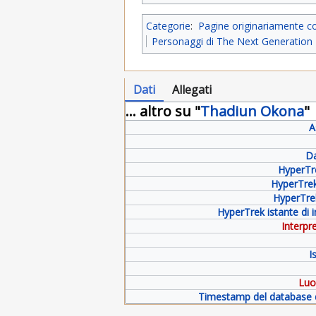
Categorie
:
Pagine originariamente c
Personaggi di The Next Generation
Dati
Allegati
... altro su "
Thadiun Okona
"
A
Da
HyperTr
HyperTre
HyperTre
HyperTrek istante di 
Interpre
I
Luo
Timestamp del database 