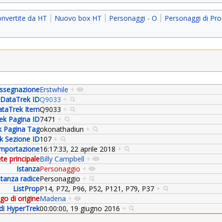
onvertite da HT
Nuovo box HT
Personaggi - O
Personaggi di Pro
ssegnazione
Erstwhile
+
DataTrek ID
Q9033
+
taTrek Item
Q9033
+
ek Pagina ID
7471
+
k Pagina Tag
okonathadiun
+
k Sezione ID
107
+
importazione
16:17:33, 22 aprile 2018
+
te principale
Billy Campbell
+
Istanza
Personaggio
+
stanza radice
Personaggio
+
ListProp
P14, P72, P96, P52, P121, P79, P37
+
go di origine
Madena
+
di HyperTrek
00:00:00, 19 giugno 2016
+