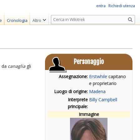
entra
Richiedi utenza
R
e
Cronologia
Altro
i
c
e
r
c
Personaggio
a
o da
canaglia
gli
Assegnazione:
Erstwhile
capitano
e proprietario
Luogo di origine:
Madena
Interprete
Billy Campbell
principale:
Immagine