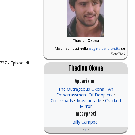
Thadiun Okona
Modifica i dati nella
pagina della entità
su
DataTrek
27 - Episodi di
Thadiun Okona
Apparizioni
The Outrageous Okona
An
Embarrassment Of Dooplers
Crossroads
Masquerade
Cracked
Mirror
Interpreti
Billy Campbell
t
v
e