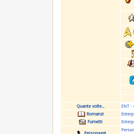
Quante volte...
ENT - 
Romanzi
Enterp
Fumetti
Enterp
Perso
Personaggi