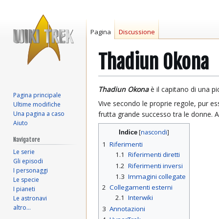
Pagina
Discussione
Thadiun Okona
Vai
Vai
Thadiun Okona
è il capitano di una p
Pagina principale
alla
alla
Vive secondo le proprie regole, pur
Ultime modifiche
navigazione
ricerca
Una pagina a caso
frutta grande successo tra le donne. 
Aiuto
Indice
Navigatore
1
Riferimenti
Le serie
1.1
Riferimenti diretti
Gli episodi
1.2
Riferimenti inversi
I personaggi
1.3
Immagini collegate
Le specie
2
Collegamenti esterni
I pianeti
2.1
Interwiki
Le astronavi
altro…
3
Annotazioni