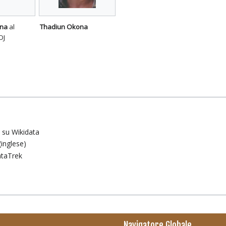
ona
al
Thadiun Okona
DJ
à su Wikidata
inglese)
ataTrek
Navigatore Globale