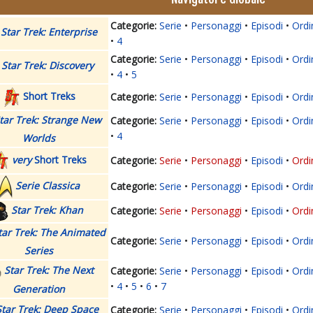
Serie
Personaggi
Episodi
Ordi
Star Trek: Enterprise
4
Serie
Personaggi
Episodi
Ordi
Star Trek: Discovery
4
5
Short Treks
Serie
Personaggi
Episodi
Ordi
tar Trek: Strange New
Serie
Personaggi
Episodi
Ordi
4
Worlds
very
Short Treks
Serie
Personaggi
Episodi
Ordi
Serie Classica
Serie
Personaggi
Episodi
Ordi
Star Trek: Khan
Serie
Personaggi
Episodi
Ordi
tar Trek: The Animated
Serie
Personaggi
Episodi
Ordi
Series
Star Trek: The Next
Serie
Personaggi
Episodi
Ordi
4
5
6
7
Generation
Star Trek: Deep Space
Serie
Personaggi
Episodi
Ordi