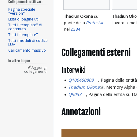
Collegamenti utili vari
Pagina speciale
''version''
Thadiun Okona
sul
Thadiun Ok
Lista di pagine utili
ponte della
Protostar
lavoro come 
Tutti i ''template'' di
contenuto
nel
2384
Tutti i ''template''
Tutti i moduli di codice
LUA
Collegamenti esterni
Caricamento massivo
In altre lingue
Aggiungi
Interwiki
collegamenti
Q106460808
, Pagina della entit
Thadiun Okona
, Memory Alpha (
Q9033
, Pagina della entità su D
Annotazioni