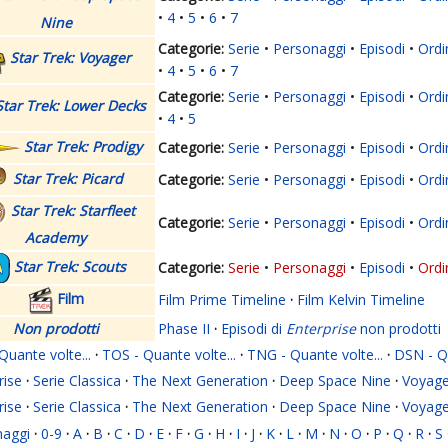
4
5
6
7
Nine
Serie
Personaggi
Episodi
Ordi
Star Trek: Voyager
4
5
6
7
Serie
Personaggi
Episodi
Ordi
Star Trek: Lower Decks
4
5
Star Trek: Prodigy
Serie
Personaggi
Episodi
Ordi
Star Trek: Picard
Serie
Personaggi
Episodi
Ordi
Star Trek: Starfleet
Serie
Personaggi
Episodi
Ordi
Academy
Star Trek: Scouts
Serie
Personaggi
Episodi
Ordi
Film
Film Prime Timeline
·
Film Kelvin Timeline
Non prodotti
Phase II
·
Episodi di
Enterprise
non prodotti
Quante volte...
·
TOS - Quante volte...
·
TNG - Quante volte...
·
DSN - Qu
rise
·
Serie Classica
·
The Next Generation
·
Deep Space Nine
·
Voyage
rise
·
Serie Classica
·
The Next Generation
·
Deep Space Nine
·
Voyage
naggi
·
0-9
·
A
·
B
·
C
·
D
·
E
·
F
·
G
·
H
·
I
·
J
·
K
·
L
·
M
·
N
·
O
·
P
·
Q
·
R
·
S