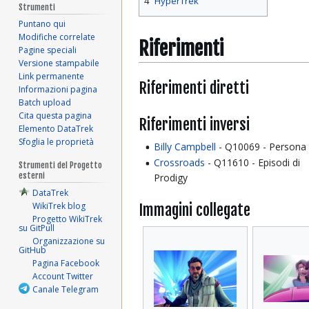
4
HyperTrek
Strumenti
Puntano qui
Modifiche correlate
Riferimenti
Pagine speciali
Versione stampabile
Link permanente
Riferimenti diretti
Informazioni pagina
Batch upload
Cita questa pagina
Riferimenti inversi
Elemento DataTrek
Sfoglia le proprietà
Billy Campbell
- Q10069 - Persona
Crossroads
- Q11610 - Episodi di
Strumenti del Progetto
esterni
Prodigy
DataTrek
Immagini collegate
WikiTrek blog
Progetto WikiTrek
su GitPull
Organizzazione su
GitHub
Pagina Facebook
Account Twitter
Canale Telegram