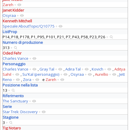
Zareh
+
Janet Kidder
Osyraa
+
Kenneth Mitchell
Speciale:AboutTopic/Q10775
+
ListProp
P14, P18, P178, P1, P95, P101, P21, P7, P43, P58, P23, P26
+
Numero di produzione
313
+
Oded Fehr
Charles Vance
+
Personaggio
Charles Vance
+
,
Gray Tal
+
,
Adira Tal
+
,
Kovich
+
,
Aditya
Sahil
+
,
Su'Kal (personaggio)
+
,
Osyraa
+
,
Aurellio
+
,
Jett
Reno
+
,
Zora
+
e
Zareh
+
Posizione nella lista
13
+
Riferimento
The Sanctuary
+
Serie
Star Trek: Discovery
+
Stagione
3
+
Tig Notaro