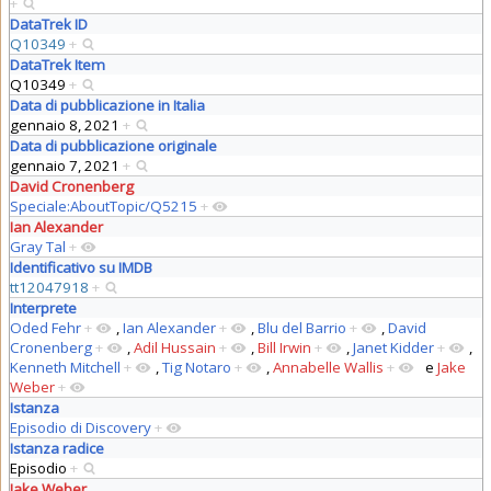
+
DataTrek ID
Q10349
+
DataTrek Item
Q10349
+
Data di pubblicazione in Italia
gennaio 8, 2021
+
Data di pubblicazione originale
gennaio 7, 2021
+
David Cronenberg
Speciale:AboutTopic/Q5215
+
Ian Alexander
Gray Tal
+
Identificativo su IMDB
tt12047918
+
Interprete
Oded Fehr
+
,
Ian Alexander
+
,
Blu del Barrio
+
,
David
Cronenberg
+
,
Adil Hussain
+
,
Bill Irwin
+
,
Janet Kidder
+
,
Kenneth Mitchell
+
,
Tig Notaro
+
,
Annabelle Wallis
+
e
Jake
Weber
+
Istanza
Episodio di Discovery
+
Istanza radice
Episodio
+
Jake Weber