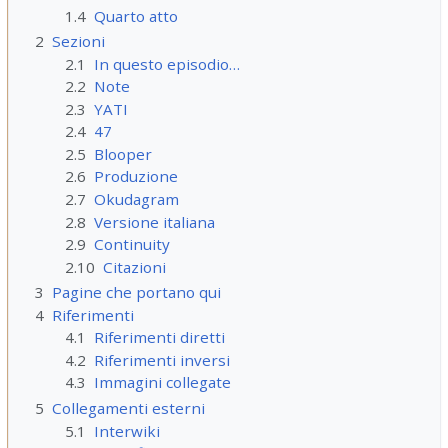
1.4
Quarto atto
2
Sezioni
2.1
In questo episodio…
2.2
Note
2.3
YATI
2.4
47
2.5
Blooper
2.6
Produzione
2.7
Okudagram
2.8
Versione italiana
2.9
Continuity
2.10
Citazioni
3
Pagine che portano qui
4
Riferimenti
4.1
Riferimenti diretti
4.2
Riferimenti inversi
4.3
Immagini collegate
5
Collegamenti esterni
5.1
Interwiki