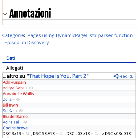
Annotazioni
Categorie
:
Pages using DynamicPageList3 parser function
Episodi di Discovery
Dati
Allegati
... altro su "
That Hope Is You, Part 2
"
Feed RDF
Adil Hussain
Aditya Sahil
+
Annabelle Wallis
Zora
+
Bill Irwin
Su'Kal
+
Blu del Barrio
Adira Tal
+
Codice breve
DSC 3x13
+
,
DSC S3.E13
+
,
DSC s03e13
+
e
DSC s03e013