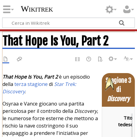
Wikitrek
That Hope Is You, Part 2
That Hope Is You, Part 2
è un episodio
Stagione 3
della
terza stagione
di
Star Trek:
di
Discovery
.
Discovery
Osyraa e Vance giocano una partita
pericolosa per il controllo della
Discovery
,
Titolo
le numerose forze esterne che mettono a
tedesco:
rischio la nave costringono il suo
equipaggio a prendere l'iniziativa per