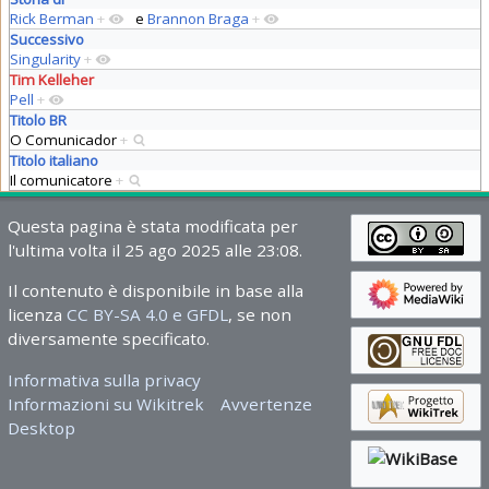
Rick Berman
+
e
Brannon Braga
+
Successivo
Singularity
+
Tim Kelleher
Pell
+
Titolo BR
O Comunicador
+
Titolo italiano
Il comunicatore
+
Questa pagina è stata modificata per
l'ultima volta il 25 ago 2025 alle 23:08.
Il contenuto è disponibile in base alla
licenza
CC BY-SA 4.0 e GFDL
, se non
diversamente specificato.
Informativa sulla privacy
Informazioni su Wikitrek
Avvertenze
Desktop