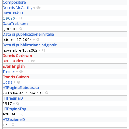
Compositore
Dennis McCarthy
+
DataTrek ID
Q9090
+
DataTrek Item
Q9090
+
Data di pubblicazione in Italia
ottobre 17, 2004
+
Data di pubblicazione originale
novembre 13, 2002
+
Dennis Cockrum
Barista alieno
+
Evan English
Tanner
+
Francis Guinan
Gosis
+
HTPaginaElaboarata
2018-04-02T21:04:29
+
HTPaginaID
2317
+
HTPaginaTag
ent034
+
HTSezioneID
17
+