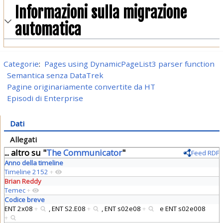
Informazioni sulla migrazione
automatica
Categorie
:
Pages using DynamicPageList3 parser function
Semantica senza DataTrek
Pagine originariamente convertite da HT
Episodi di Enterprise
Dati
Allegati
... altro su "
The Communicator
"
Feed RDF
Anno della timeline
Timeline 2152
+
Brian Reddy
Temec
+
Codice breve
ENT 2x08
+
,
ENT S2.E08
+
,
ENT s02e08
+
e
ENT s02e008
+