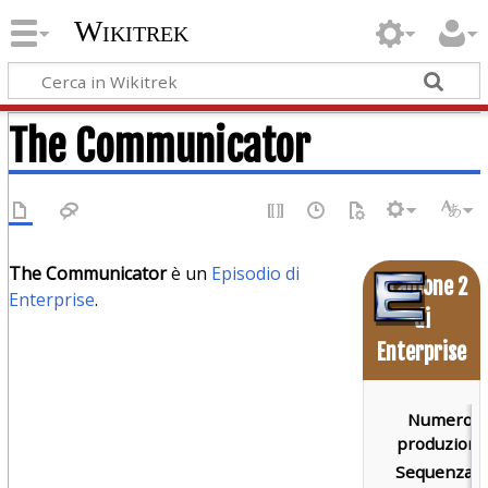
Wikitrek
The Communicator
The Communicator
è un
Episodio di
Stagione 2
Enterprise
.
di
Enterprise
Numero d
produzione
Sequenza d