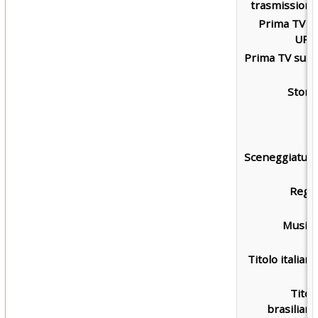
trasmissione
Prima TV s
UPN
Prima TV su L
7
Storia
Sceneggiatura
Regia
Musica
Titolo italiano
Titol
brasiliano