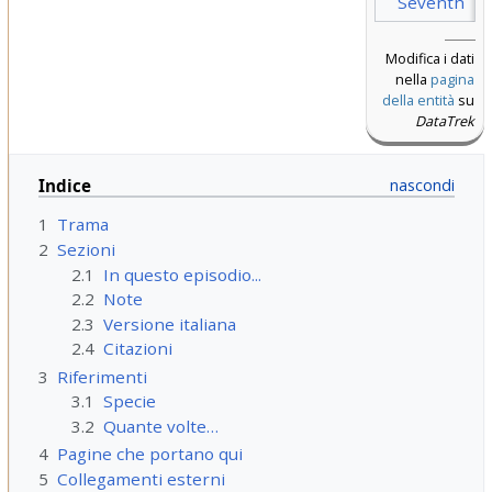
Seventh
Modifica i dati
nella
pagina
della entità
su
DataTrek
Indice
1
Trama
2
Sezioni
2.1
In questo episodio...
2.2
Note
2.3
Versione italiana
2.4
Citazioni
3
Riferimenti
3.1
Specie
3.2
Quante volte…
4
Pagine che portano qui
5
Collegamenti esterni