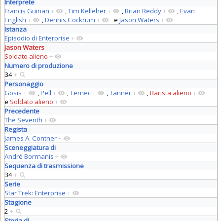
Interprete
Francis Guinan
+
,
Tim Kelleher
+
,
Brian Reddy
+
,
Evan
English
+
,
Dennis Cockrum
+
e
Jason Waters
+
Istanza
Episodio di Enterprise
+
Jason Waters
Soldato alieno
+
Numero di produzione
34
+
Personaggio
Gosis
+
,
Pell
+
,
Temec
+
,
Tanner
+
,
Barista alieno
+
e
Soldato alieno
+
Precedente
The Seventh
+
Regista
James A. Contner
+
Sceneggiatura di
André Bormanis
+
Sequenza di trasmissione
34
+
Serie
Star Trek: Enterprise
+
Stagione
2
+
Storia di