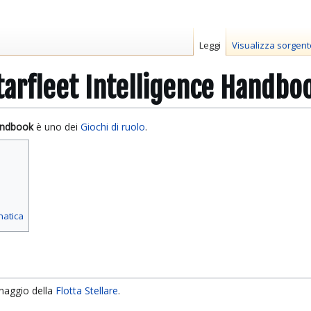
Leggi
Visualizza sorgent
Starfleet Intelligence Handbo
Handbook
è uno dei
Giochi di ruolo
.
matica
naggio della
Flotta Stellare
.