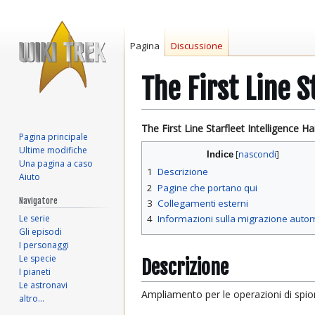
Pagina
Discussione
The First Line 
Vai
Vai
The First Line Starfleet Intelligence 
Pagina principale
alla
alla
Ultime modifiche
Indice
navigazione
ricerca
Una pagina a caso
1
Descrizione
Aiuto
2
Pagine che portano qui
Navigatore
3
Collegamenti esterni
Le serie
4
Informazioni sulla migrazione auto
Gli episodi
I personaggi
Le specie
Descrizione
I pianeti
Le astronavi
Ampliamento per le operazioni di spio
altro…