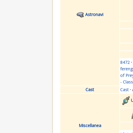
Astronavi
8472
·
fereng
of Pre
- Clas
Cast
Cast
·
U
Miscellanea