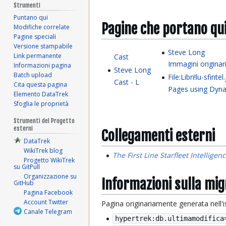
Strumenti
Puntano qui
Pagine che portano qu
Modifiche correlate
Pagine speciali
Versione stampabile
Steve Long
Link permanente
Cast
Immagini origina
Informazioni pagina
Steve Long
Batch upload
File:Libri!lu-sfintel
Cast - L
Cita questa pagina
Pages using Dyna
Elemento DataTrek
Sfoglia le proprietà
Strumenti del Progetto
esterni
Collegamenti esterni
DataTrek
WikiTrek blog
The First Line Starfleet Intellig
Progetto WikiTrek
su GitPull
Organizzazione su
Informazioni sulla mi
GitHub
Pagina Facebook
Account Twitter
Pagina originariamente generata nell'
Canale Telegram
hypertrek:db.ultimamodifica