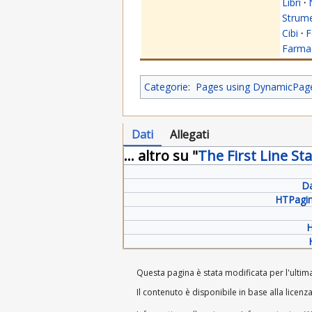
Libri
·
Strume
Cibi
·
F
Farmac
Categorie
:
Pages using DynamicPageL
Dati
Allegati
... altro su "
The First Line St
Da
HTPagin
H
Questa pagina è stata modificata per l'ultima
Il contenuto è disponibile in base alla licenz