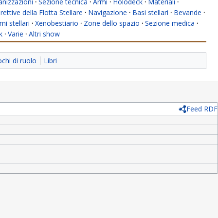
anizzazioni
·
Sezione tecnica
·
Armi
·
Holodeck
·
Materiali
·
rettive della Flotta Stellare
·
Navigazione
·
Basi stellari
·
Bevande
·
mi stellari
·
Xenobestiario
·
Zone dello spazio
·
Sezione medica
·
k
·
Varie
·
Altri show
ochi di ruolo
Libri
Feed RDF