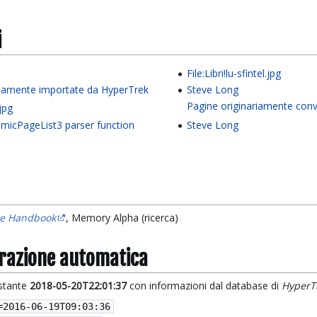
i
File:Libri!lu-sfintel.jpg
riamente importate da HyperTrek
Steve Long
Pagine originariamente conv
.jpg
micPageList3 parser function
Steve Long
ence Handbook
, Memory Alpha (ricerca)
grazione automatica
istante
2018-05-20T22:01:37
con informazioni dal database di
HyperT
=
2016-06-19T09:03:36