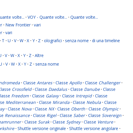
ante volte...
·
VOY - Quante volte...
·
Quante volte...
r
·
New Frontier
·
vari
r
·
vari
·
T
·
U
·
V
·
W
·
X
·
Y
·
Z
·
olografici
·
senza nome
·
di una timeline
U
·
V
·
W
·
X
·
Y
·
Z
·
Altre
U
·
V
·
W
·
X
·
Y
·
Z
·
senza nome
ndromeda
·
Classe
Antares
·
Classe
Apollo
·
Classe
Challenger
·
Classe
Crossfield
·
Classe
Daedalus
·
Classe
Danube
·
Classe
lasse
Freedom
·
Classe
Galaxy
·
Classe
Intrepid
·
Classe
sse
Mediterranean
·
Classe
Miranda
·
Classe
Nebula
·
Classe
ay
·
Classe
Nova
·
Classe
NX
·
Classe
Oberth
·
Classe
Olympic
·
sse
Renaissance
·
Classe
Rigel
·
Classe
Saber
·
Classe
Sovereign
·
eamrunner
·
Classe
Surak
·
Classe
Sydney
·
Classe
Venture
·
rkshire
·
Shuttle versione originale
·
Shuttle versione angolare
·