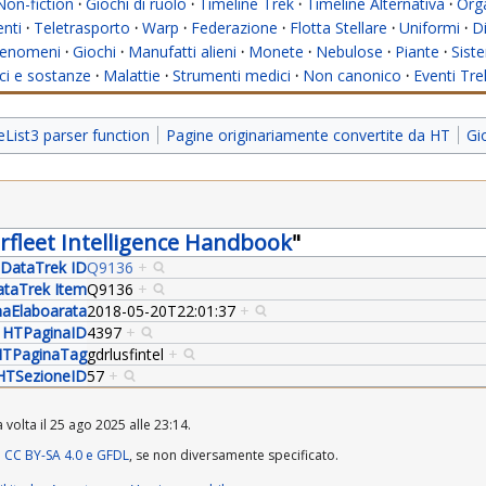
Non-fiction
·
Giochi di ruolo
·
Timeline Trek
·
Timeline Alternativa
·
Org
nti
·
Teletrasporto
·
Warp
·
Federazione
·
Flotta Stellare
·
Uniformi
·
Di
enomeni
·
Giochi
·
Manufatti alieni
·
Monete
·
Nebulose
·
Piante
·
Siste
i e sostanze
·
Malattie
·
Strumenti medici
·
Non canonico
·
Eventi Tre
ist3 parser function
Pagine originariamente convertite da HT
Gi
arfleet Intelligence Handbook
"
DataTrek ID
Q9136
+
taTrek Item
Q9136
+
aElaboarata
2018-05-20T22:01:37
+
HTPaginaID
4397
+
TPaginaTag
gdrlusfintel
+
HTSezioneID
57
+
 volta il 25 ago 2025 alle 23:14.
a
CC BY-SA 4.0 e GFDL
, se non diversamente specificato.