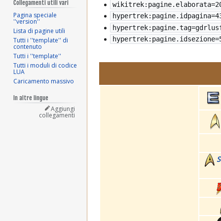
Collegamenti utili vari
wikitrek:pagine.elaborata=
2
Pagina speciale
hypertrek:pagine.idpagina=4
''version''
hypertrek:pagine.tag=gdrlus
Lista di pagine utili
hypertrek:pagine.idsezione=
Tutti i ''template'' di
contenuto
Tutti i ''template''
Tutti i moduli di codice
LUA
Caricamento massivo
In altre lingue
Aggiungi
collegamenti
S