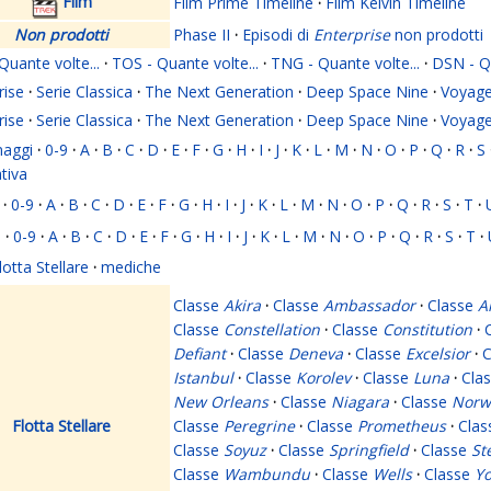
Film
Film Prime Timeline
·
Film Kelvin Timeline
Non prodotti
Phase II
·
Episodi di
Enterprise
non prodotti
Quante volte...
·
TOS - Quante volte...
·
TNG - Quante volte...
·
DSN - Qu
rise
·
Serie Classica
·
The Next Generation
·
Deep Space Nine
·
Voyage
rise
·
Serie Classica
·
The Next Generation
·
Deep Space Nine
·
Voyage
naggi
·
0-9
·
A
·
B
·
C
·
D
·
E
·
F
·
G
·
H
·
I
·
J
·
K
·
L
·
M
·
N
·
O
·
P
·
Q
·
R
·
S
ativa
·
0-9
·
A
·
B
·
C
·
D
·
E
·
F
·
G
·
H
·
I
·
J
·
K
·
L
·
M
·
N
·
O
·
P
·
Q
·
R
·
S
·
T
·
i
·
0-9
·
A
·
B
·
C
·
D
·
E
·
F
·
G
·
H
·
I
·
J
·
K
·
L
·
M
·
N
·
O
·
P
·
Q
·
R
·
S
·
T
·
lotta Stellare
·
mediche
Classe
Akira
·
Classe
Ambassador
·
Classe
A
Classe
Constellation
·
Classe
Constitution
·
Defiant
·
Classe
Deneva
·
Classe
Excelsior
·
C
Istanbul
·
Classe
Korolev
·
Classe
Luna
·
Cla
New Orleans
·
Classe
Niagara
·
Classe
Norw
Flotta Stellare
Classe
Peregrine
·
Classe
Prometheus
·
Cla
Classe
Soyuz
·
Classe
Springfield
·
Classe
St
Classe
Wambundu
·
Classe
Wells
·
Classe
Yo