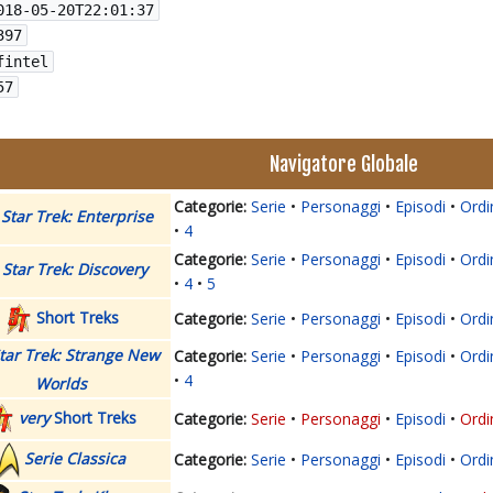
018-05-20T22:01:37
397
fintel
57
Navigatore Globale
Serie
Personaggi
Episodi
Ordi
Star Trek: Enterprise
4
Serie
Personaggi
Episodi
Ordi
Star Trek: Discovery
4
5
Short Treks
Serie
Personaggi
Episodi
Ordi
tar Trek: Strange New
Serie
Personaggi
Episodi
Ordi
4
Worlds
very
Short Treks
Serie
Personaggi
Episodi
Ordi
Serie Classica
Serie
Personaggi
Episodi
Ordi