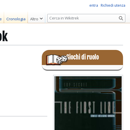
entra
Richiedi utenza
R
e
Cronologia
Altro
i
c
ok
e
r
c
Giochi di ruolo
a