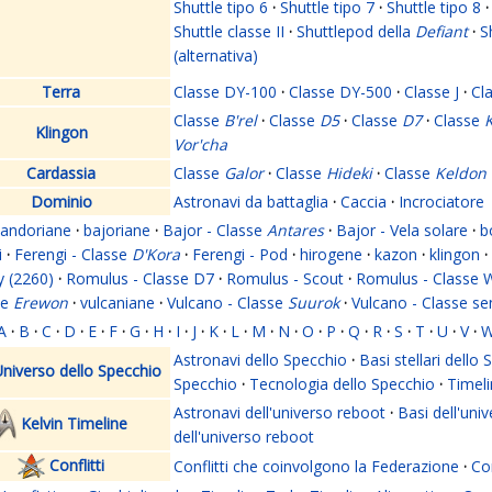
Shuttle tipo 6
·
Shuttle tipo 7
·
Shuttle tipo 8
·
Shuttle classe II
·
Shuttlepod della
Defiant
·
S
(alternativa)
Terra
Classe DY-100
·
Classe DY-500
·
Classe J
·
Cl
Classe
B'rel
·
Classe
D5
·
Classe
D7
·
Classe
K
Klingon
Vor'cha
Cardassia
Classe
Galor
·
Classe
Hideki
·
Classe
Keldon
Dominio
Astronavi da battaglia
·
Caccia
·
Incrociatore
andoriane
·
bajoriane
·
Bajor - Classe
Antares
·
Bajor - Vela solare
·
b
i
·
Ferengi - Classe
D'Kora
·
Ferengi - Pod
·
hirogene
·
kazon
·
klingon
·
y (2260)
·
Romulus - Classe D7
·
Romulus - Scout
·
Romulus - Classe 
se
Erewon
·
vulcaniane
·
Vulcano - Classe
Suurok
·
Vulcano - Classe s
A
·
B
·
C
·
D
·
E
·
F
·
G
·
H
·
I
·
J
·
K
·
L
·
M
·
N
·
O
·
P
·
Q
·
R
·
S
·
T
·
U
·
V
·
Astronavi dello Specchio
·
Basi stellari dello
niverso dello Specchio
Specchio
·
Tecnologia dello Specchio
·
Timeli
Astronavi dell'universo reboot
·
Basi dell'uni
Kelvin Timeline
dell'universo reboot
Conflitti
Conflitti che coinvolgono la Federazione
·
Con