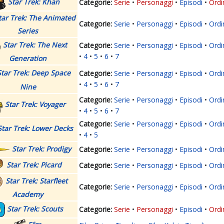
Star Trek: Khan
Serie
Personaggi
Episodi
Ordi
tar Trek: The Animated
Serie
Personaggi
Episodi
Ordi
Series
Star Trek: The Next
Serie
Personaggi
Episodi
Ordi
4
5
6
7
Generation
Star Trek: Deep Space
Serie
Personaggi
Episodi
Ordi
4
5
6
7
Nine
Serie
Personaggi
Episodi
Ordi
Star Trek: Voyager
4
5
6
7
Serie
Personaggi
Episodi
Ordi
Star Trek: Lower Decks
4
5
Star Trek: Prodigy
Serie
Personaggi
Episodi
Ordi
Star Trek: Picard
Serie
Personaggi
Episodi
Ordi
Star Trek: Starfleet
Serie
Personaggi
Episodi
Ordi
Academy
Star Trek: Scouts
Serie
Personaggi
Episodi
Ordi