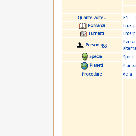
Quante volte...
ENT - 
Romanzi
Enterp
Fumetti
Enterp
Perso
Personaggi
altern
Specie
Specie
Pianeti
Pianet
Procedure
della F