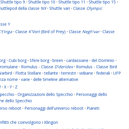
Shuttle tipo 9
·
Shuttle tipo 10
·
Shuttle tipo 11
·
Shuttle tipo 15
·
huttlepod della classe
NX
·
Shuttle vari
·
Classe
Olympic
asse Y
't'inga
·
Classe
K'Vort
(Bird of Prey)
·
Classe
Negh'var
·
Classe
org
·
Cubi borg
·
Sfere borg
·
breen
·
cardassiane
·
del Dominio
·
romulane
·
Romulus - Classe
D'deridex
·
Romulus - Classe Bird
Warbird
·
Flotta Stellare
·
tellarite
·
terrestri
·
vidiiane
·
federali
·
UFP
enza nome
·
varie
·
delle timeline alternative
W
·
X
·
Y
·
Z
 Specchio
·
Organizzazioni dello Specchio
·
Personaggi dello
ne dello Specchio
verso reboot
·
Personaggi dell'universo reboot
·
Pianeti
flitti che coinvolgono i Klingon