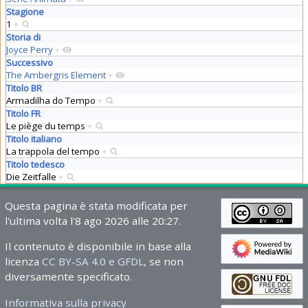
Stagione
1
+
Storia di
Joyce Perry
+
Successivo
The Ambergris Element
+
Titolo BR
Armadilha do Tempo
+
Titolo FR
Le piège du temps
+
Titolo italiano
La trappola del tempo
+
Titolo tedesco
Die Zeitfalle
+
Questa pagina è stata modificata per
l'ultima volta l'8 ago 2026 alle 20:27.
Il contenuto è disponibile in base alla
licenza
CC BY-SA 4.0 e GFDL
, se non
diversamente specificato.
Informativa sulla privacy