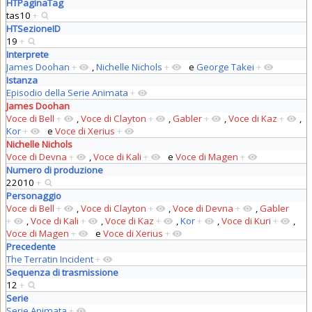
HTPaginaTag
tas10
+
HTSezioneID
19
+
Interprete
James Doohan
+
,
Nichelle Nichols
+
e
George Takei
+
Istanza
Episodio della Serie Animata
+
James Doohan
Voce di Bell
+
,
Voce di Clayton
+
,
Gabler
+
,
Voce di Kaz
+
,
Kor
+
e
Voce di Xerius
+
Nichelle Nichols
Voce di Devna
+
,
Voce di Kali
+
e
Voce di Magen
+
Numero di produzione
22010
+
Personaggio
Voce di Bell
+
,
Voce di Clayton
+
,
Voce di Devna
+
,
Gabler
+
,
Voce di Kali
+
,
Voce di Kaz
+
,
Kor
+
,
Voce di Kuri
+
,
Voce di Magen
+
e
Voce di Xerius
+
Precedente
The Terratin Incident
+
Sequenza di trasmissione
12
+
Serie
Serie Animata
+