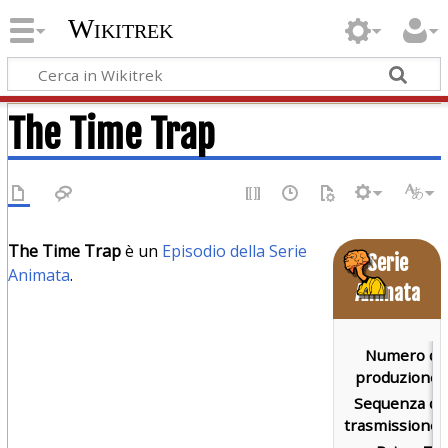
Wikitrek
The Time Trap
The Time Trap
è un
Episodio della Serie
Serie
Animata
.
Animata
Numero di
produzione:
Sequenza di
trasmissione: