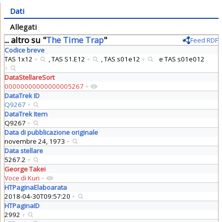
Dati
Allegati
... altro su "
The Time Trap
"
Feed RDF
Codice breve
TAS 1x12
+
,
TAS S1.E12
+
,
TAS s01e12
+
e
TAS s01e012
+
DataStellareSort
00000000000000005267
+
DataTrek ID
Q9267
+
DataTrek Item
Q9267
+
Data di pubblicazione originale
novembre 24, 1973
+
Data stellare
5267.2
+
George Takei
Voce di Kuri
+
HTPaginaElaboarata
2018-04-30T09:57:20
+
HTPaginaID
2992
+