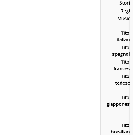
Storia:
Regia:
Musica:
Titolo
italiano:
Titolo
spagnolo:
Titolo
francese:
Titolo
tedesco:
Titolo
giapponese:
Titolo
brasiliano: