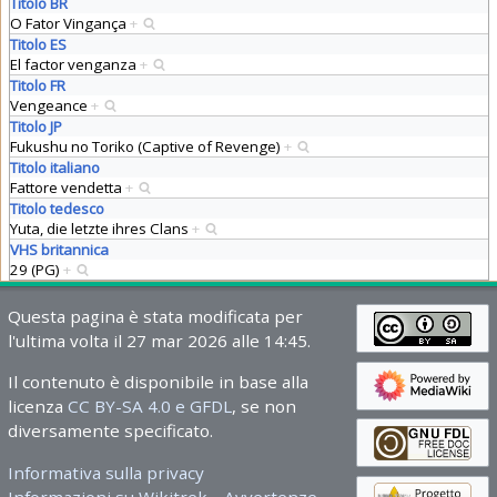
Titolo BR
O Fator Vingança
+
Titolo ES
El factor venganza
+
Titolo FR
Vengeance
+
Titolo JP
Fukushu no Toriko (Captive of Revenge)
+
Titolo italiano
Fattore vendetta
+
Titolo tedesco
Yuta, die letzte ihres Clans
+
VHS britannica
29 (PG)
+
Questa pagina è stata modificata per
l'ultima volta il 27 mar 2026 alle 14:45.
Il contenuto è disponibile in base alla
licenza
CC BY-SA 4.0 e GFDL
, se non
diversamente specificato.
Informativa sulla privacy
Informazioni su Wikitrek
Avvertenze