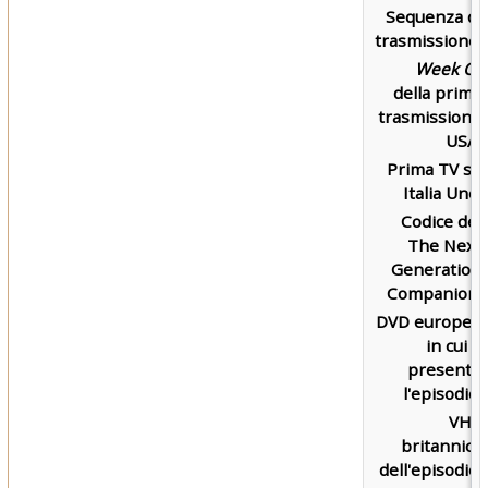
Sequenza di
trasmissione:
Week Of
della prima
trasmissione
USA:
Prima TV su
Italia Uno:
Codice del
The Next
Generation
Companion:
DVD europeo
in cui è
presente
l'episodio:
VHS
britannica
dell'episodio: