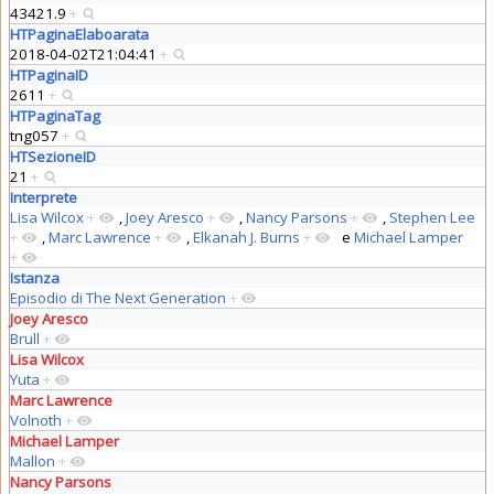
43421.9
+
HTPaginaElaboarata
2018-04-02T21:04:41
+
HTPaginaID
2611
+
HTPaginaTag
tng057
+
HTSezioneID
21
+
Interprete
Lisa Wilcox
+
,
Joey Aresco
+
,
Nancy Parsons
+
,
Stephen Lee
+
,
Marc Lawrence
+
,
Elkanah J. Burns
+
e
Michael Lamper
+
Istanza
Episodio di The Next Generation
+
Joey Aresco
Brull
+
Lisa Wilcox
Yuta
+
Marc Lawrence
Volnoth
+
Michael Lamper
Mallon
+
Nancy Parsons