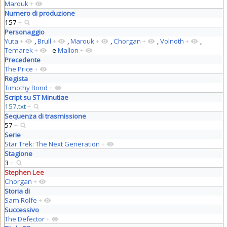
Marouk
+
Numero di produzione
157
+
Personaggio
Yuta
+
,
Brull
+
,
Marouk
+
,
Chorgan
+
,
Volnoth
+
,
Temarek
+
e
Mallon
+
Precedente
The Price
+
Regista
Timothy Bond
+
Script su ST Minutiae
157.txt
+
Sequenza di trasmissione
57
+
Serie
Star Trek: The Next Generation
+
Stagione
3
+
Stephen Lee
Chorgan
+
Storia di
Sam Rolfe
+
Successivo
The Defector
+