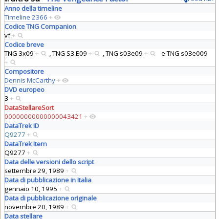
Anno della timeline
Timeline 2366
+
Codice TNG Companion
vf
+
Codice breve
TNG 3x09
+
,
TNG S3.E09
+
,
TNG s03e09
+
e
TNG s03e009
+
Compositore
Dennis McCarthy
+
DVD europeo
3
+
DataStellareSort
00000000000000043421
+
DataTrek ID
Q9277
+
DataTrek Item
Q9277
+
Data delle versioni dello script
settembre 29, 1989
+
Data di pubblicazione in Italia
gennaio 10, 1995
+
Data di pubblicazione originale
novembre 20, 1989
+
Data stellare