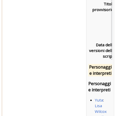
Titolo
provvisorio:
Data delle
versioni dello
script:
Personaggi
e interpreti
Personaggi
e interpreti
Yuta
:
Lisa
Wilcox