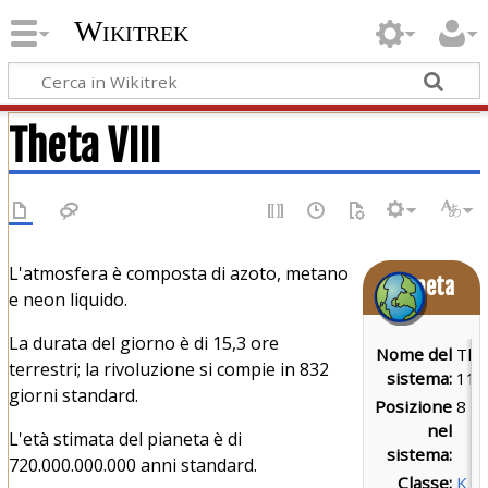
Wikitrek
Theta VIII
L'atmosfera è composta di azoto, metano
Pianeta
e neon liquido.
La durata del giorno è di 15,3 ore
Nome del
The
terrestri; la rivoluzione si compie in 832
sistema:
116
giorni standard.
Posizione
8
nel
L'età stimata del pianeta è di
sistema:
720.000.000.000 anni standard.
Classe:
K