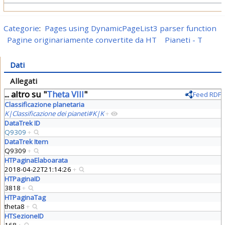
Categorie
:
Pages using DynamicPageList3 parser function
Pagine originariamente convertite da HT
Pianeti - T
Dati
Allegati
... altro su "
Theta VIII
"
Feed RDF
Classificazione planetaria
K|Classificazione dei pianeti#K|K
+
DataTrek ID
Q9309
+
DataTrek Item
Q9309
+
HTPaginaElaboarata
2018-04-22T21:14:26
+
HTPaginaID
3818
+
HTPaginaTag
theta8
+
HTSezioneID