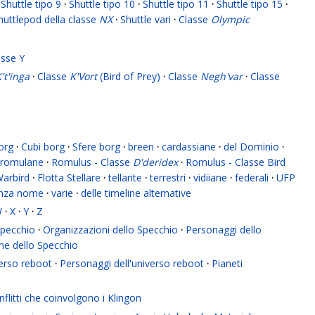
Shuttle tipo 9
·
Shuttle tipo 10
·
Shuttle tipo 11
·
Shuttle tipo 15
·
huttlepod della classe
NX
·
Shuttle vari
·
Classe
Olympic
asse Y
't'inga
·
Classe
K'Vort
(Bird of Prey)
·
Classe
Negh'var
·
Classe
org
·
Cubi borg
·
Sfere borg
·
breen
·
cardassiane
·
del Dominio
·
romulane
·
Romulus - Classe
D'deridex
·
Romulus - Classe Bird
Warbird
·
Flotta Stellare
·
tellarite
·
terrestri
·
vidiiane
·
federali
·
UFP
enza nome
·
varie
·
delle timeline alternative
W
·
X
·
Y
·
Z
 Specchio
·
Organizzazioni dello Specchio
·
Personaggi dello
ne dello Specchio
verso reboot
·
Personaggi dell'universo reboot
·
Pianeti
flitti che coinvolgono i Klingon