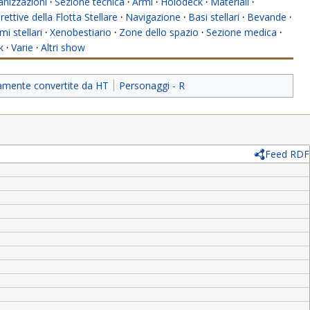
anizzazioni
·
Sezione tecnica
·
Armi
·
Holodeck
·
Materiali
·
rettive della Flotta Stellare
·
Navigazione
·
Basi stellari
·
Bevande
·
mi stellari
·
Xenobestiario
·
Zone dello spazio
·
Sezione medica
·
k
·
Varie
·
Altri show
iamente convertite da HT
Personaggi - R
Feed RDF