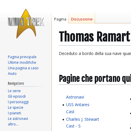
Pagina
Discussione
Thomas Ramart
Vai
Vai
Deceduto a bordo della sua nave quan
Pagina principale
alla
alla
Ultime modifiche
navigazione
ricerca
Una pagina a caso
Aiuto
Pagine che portano qu
Navigatore
Le serie
Gli episodi
Astronavi
I personaggi
USS Antares
Le specie
Cast
I pianeti
Le astronavi
Charles J. Stewart
altro…
Cast - S