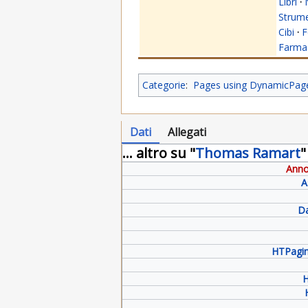
Libri
·
Strume
Cibi
·
F
Farmac
Categorie
:
Pages using DynamicPageL
Dati
Allegati
... altro su "
Thomas Ramart
"
Anno
A
Da
HTPagin
H