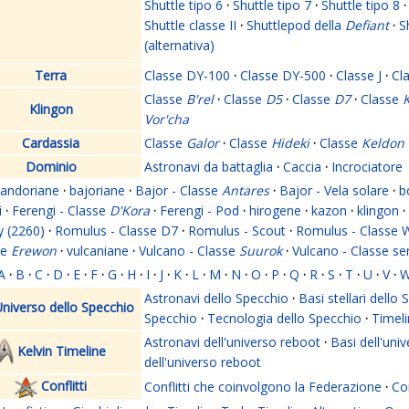
Shuttle tipo 6
·
Shuttle tipo 7
·
Shuttle tipo 8
·
Shuttle classe II
·
Shuttlepod della
Defiant
·
S
(alternativa)
Terra
Classe DY-100
·
Classe DY-500
·
Classe J
·
Cl
Classe
B'rel
·
Classe
D5
·
Classe
D7
·
Classe
K
Klingon
Vor'cha
Cardassia
Classe
Galor
·
Classe
Hideki
·
Classe
Keldon
Dominio
Astronavi da battaglia
·
Caccia
·
Incrociatore
andoriane
·
bajoriane
·
Bajor - Classe
Antares
·
Bajor - Vela solare
·
b
i
·
Ferengi - Classe
D'Kora
·
Ferengi - Pod
·
hirogene
·
kazon
·
klingon
·
y (2260)
·
Romulus - Classe D7
·
Romulus - Scout
·
Romulus - Classe 
se
Erewon
·
vulcaniane
·
Vulcano - Classe
Suurok
·
Vulcano - Classe s
A
·
B
·
C
·
D
·
E
·
F
·
G
·
H
·
I
·
J
·
K
·
L
·
M
·
N
·
O
·
P
·
Q
·
R
·
S
·
T
·
U
·
V
·
Astronavi dello Specchio
·
Basi stellari dello
niverso dello Specchio
Specchio
·
Tecnologia dello Specchio
·
Timeli
Astronavi dell'universo reboot
·
Basi dell'uni
Kelvin Timeline
dell'universo reboot
Conflitti
Conflitti che coinvolgono la Federazione
·
Con