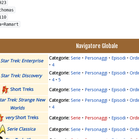
923
thomas
110
a=Ramart
Navigatore Globale
Serie
Personaggi
Episodi
Ordi
Star Trek: Enterprise
4
Serie
Personaggi
Episodi
Ordi
Star Trek: Discovery
4
5
Short Treks
Serie
Personaggi
Episodi
Ordi
tar Trek: Strange New
Serie
Personaggi
Episodi
Ordi
4
Worlds
very
Short Treks
Serie
Personaggi
Episodi
Ordi
Serie Classica
Serie
Personaggi
Episodi
Ordi