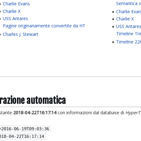
Semantica 
Charlie Evans
Charlie X
Charlie Eva
USS Antares
Charlie X
Pagine originariamente convertite da HT
USS Antare
Timeline Tr
Charles J. Stewart
Timeline 22
grazione automatica
istante
2018-04-22T16:17:14
con informazioni dal database di
HyperT
=
2016-06-19T09:03:36
018-04-22T16:17:14