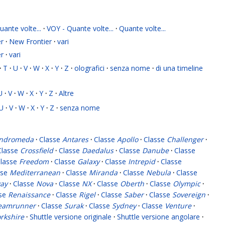
ante volte...
·
VOY - Quante volte...
·
Quante volte...
r
·
New Frontier
·
vari
r
·
vari
·
T
·
U
·
V
·
W
·
X
·
Y
·
Z
·
olografici
·
senza nome
·
di una timeline
U
·
V
·
W
·
X
·
Y
·
Z
·
Altre
U
·
V
·
W
·
X
·
Y
·
Z
·
senza nome
ndromeda
·
Classe
Antares
·
Classe
Apollo
·
Classe
Challenger
·
Classe
Crossfield
·
Classe
Daedalus
·
Classe
Danube
·
Classe
lasse
Freedom
·
Classe
Galaxy
·
Classe
Intrepid
·
Classe
sse
Mediterranean
·
Classe
Miranda
·
Classe
Nebula
·
Classe
ay
·
Classe
Nova
·
Classe
NX
·
Classe
Oberth
·
Classe
Olympic
·
sse
Renaissance
·
Classe
Rigel
·
Classe
Saber
·
Classe
Sovereign
·
eamrunner
·
Classe
Surak
·
Classe
Sydney
·
Classe
Venture
·
rkshire
·
Shuttle versione originale
·
Shuttle versione angolare
·