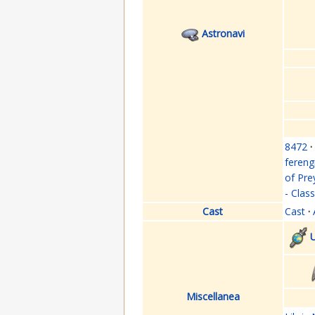
Astronavi
8472
·
fereng
of Pre
- Clas
Cast
Cast
·
U
Miscellanea