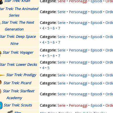
Star Trek: Khan
Serie
Personaggi
Episodi
Ordi
tar Trek: The Animated
Serie
Personaggi
Episodi
Ordi
Series
Star Trek: The Next
Serie
Personaggi
Episodi
Ordi
4
5
6
7
Generation
Star Trek: Deep Space
Serie
Personaggi
Episodi
Ordi
4
5
6
7
Nine
Serie
Personaggi
Episodi
Ordi
Star Trek: Voyager
4
5
6
7
Serie
Personaggi
Episodi
Ordi
Star Trek: Lower Decks
4
5
Star Trek: Prodigy
Serie
Personaggi
Episodi
Ordi
Star Trek: Picard
Serie
Personaggi
Episodi
Ordi
Star Trek: Starfleet
Serie
Personaggi
Episodi
Ordi
Academy
Star Trek: Scouts
Serie
Personaggi
Episodi
Ordi