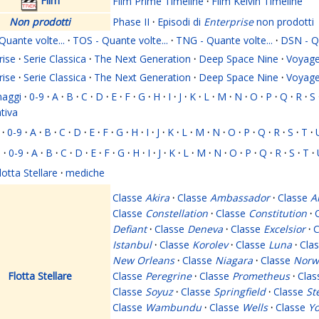
Film
Film Prime Timeline
·
Film Kelvin Timeline
Non prodotti
Phase II
·
Episodi di
Enterprise
non prodotti
Quante volte...
·
TOS - Quante volte...
·
TNG - Quante volte...
·
DSN - Qu
rise
·
Serie Classica
·
The Next Generation
·
Deep Space Nine
·
Voyage
rise
·
Serie Classica
·
The Next Generation
·
Deep Space Nine
·
Voyage
naggi
·
0-9
·
A
·
B
·
C
·
D
·
E
·
F
·
G
·
H
·
I
·
J
·
K
·
L
·
M
·
N
·
O
·
P
·
Q
·
R
·
S
ativa
·
0-9
·
A
·
B
·
C
·
D
·
E
·
F
·
G
·
H
·
I
·
J
·
K
·
L
·
M
·
N
·
O
·
P
·
Q
·
R
·
S
·
T
·
i
·
0-9
·
A
·
B
·
C
·
D
·
E
·
F
·
G
·
H
·
I
·
J
·
K
·
L
·
M
·
N
·
O
·
P
·
Q
·
R
·
S
·
T
·
lotta Stellare
·
mediche
Classe
Akira
·
Classe
Ambassador
·
Classe
A
Classe
Constellation
·
Classe
Constitution
·
Defiant
·
Classe
Deneva
·
Classe
Excelsior
·
C
Istanbul
·
Classe
Korolev
·
Classe
Luna
·
Cla
New Orleans
·
Classe
Niagara
·
Classe
Norw
Flotta Stellare
Classe
Peregrine
·
Classe
Prometheus
·
Cla
Classe
Soyuz
·
Classe
Springfield
·
Classe
St
Classe
Wambundu
·
Classe
Wells
·
Classe
Yo