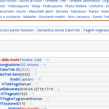
Non-fiction
·
Giochi di ruolo
·
Timeline Trek
·
Timeline Alternativa
·
Org
nti
·
Teletrasporto
·
Warp
·
Federazione
·
Flotta Stellare
·
Uniformi
·
Di
enomeni
·
Giochi
·
Manufatti alieni
·
Monete
·
Nebulose
·
Piante
·
Siste
i e sostanze
·
Malattie
·
Strumenti medici
·
Non canonico
·
Eventi Tre
ist3 parser function
Semantica senza DataTrek
Pagine originar
 della morte
Timeline 2266
+
ssegnazione
USS Antares
+
DataTrek ID
Q9332
+
taTrek Item
Q9332
+
Grado
Capitano
+
HTMAPage
Ramart
+
aElaboarata
2018-04-22T16:17:14
+
HTPaginaID
1923
+
TPaginaTag
ramartthomas
+
HTSezioneID
110
+
Istanza
Personaggio
+