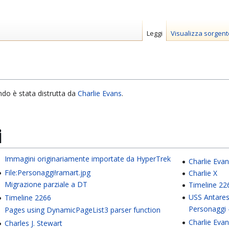
Leggi
Visualizza sorgent
do è stata distrutta da
Charlie Evans
.
i
Immagini originariamente importate da HyperTrek
Charlie Eva
File:Personaggi!ramart.jpg
Charlie X
Migrazione parziale a DT
Timeline 22
USS Antare
Timeline 2266
Personaggi 
Pages using DynamicPageList3 parser function
Charlie Eva
Charles J. Stewart