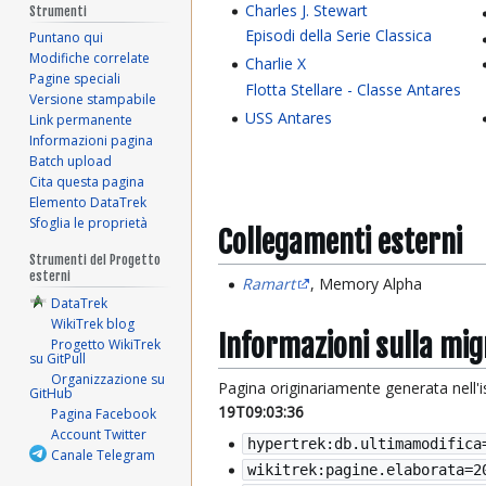
Charles J. Stewart
Strumenti
Episodi della Serie Classica
Puntano qui
Modifiche correlate
Charlie X
Pagine speciali
Flotta Stellare - Classe Antares
Versione stampabile
USS Antares
Link permanente
Informazioni pagina
Batch upload
Cita questa pagina
Elemento DataTrek
Sfoglia le proprietà
Collegamenti esterni
Strumenti del Progetto
esterni
Ramart
, Memory Alpha
DataTrek
WikiTrek blog
Informazioni sulla mi
Progetto WikiTrek
su GitPull
Organizzazione su
Pagina originariamente generata nell'
GitHub
19T09:03:36
Pagina Facebook
Account Twitter
hypertrek:db.ultimamodifica
Canale Telegram
wikitrek:pagine.elaborata=
2