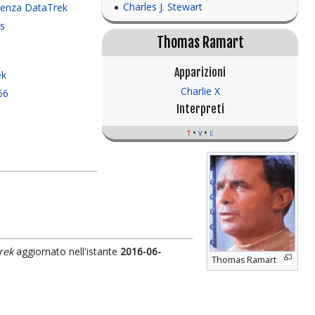
Charles J. Stewart
senza DataTrek
ns
Thomas Ramart
s
Apparizioni
ek
Charlie X
66
Interpreti
t
v
e
rek
aggiornato nell'istante
2016-06-
Thomas Ramart