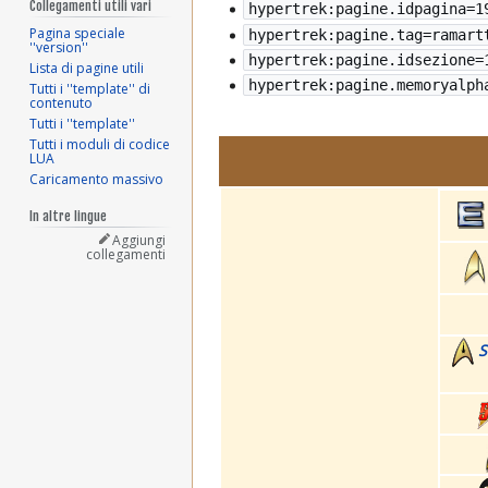
Collegamenti utili vari
hypertrek:pagine.idpagina=1
Pagina speciale
hypertrek:pagine.tag=ramart
''version''
hypertrek:pagine.idsezione=
Lista di pagine utili
hypertrek:pagine.memoryalph
Tutti i ''template'' di
contenuto
Tutti i ''template''
Tutti i moduli di codice
LUA
Caricamento massivo
In altre lingue
Aggiungi
collegamenti
S