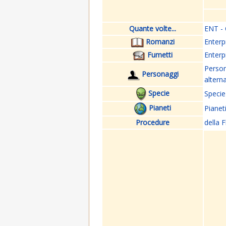
Quante volte...
ENT - 
Romanzi
Enterp
Fumetti
Enterp
Perso
Personaggi
altern
Specie
Specie
Pianeti
Pianet
Procedure
della F