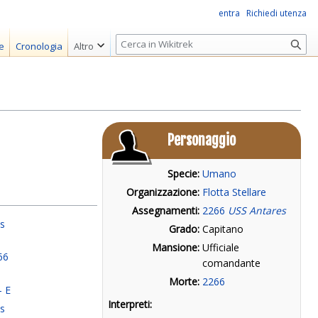
entra
Richiedi utenza
R
e
Cronologia
Altro
i
c
e
r
c
Personaggio
a
Specie:
Umano
Organizzazione:
Flotta Stellare
Assegnamenti:
2266
USS Antares
ns
Grado:
Capitano
Mansione:
Ufficiale
66
comandante
s
Morte:
2266
- E
Interpreti:
ns