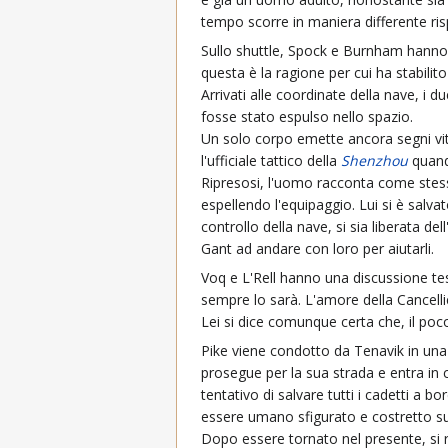
tempo scorre in maniera differente risp
Sullo shuttle, Spock e Burnham hanno 
questa è la ragione per cui ha stabilito 
Arrivati alle coordinate della nave, i d
fosse stato espulso nello spazio.
Un solo corpo emette ancora segni vita
l'ufficiale tattico della
Shenzhou
quando
Ripresosi, l'uomo racconta come stes
espellendo l'equipaggio. Lui si è salv
controllo della nave, si sia liberata 
Gant ad andare con loro per aiutarli.
Voq e L'Rell hanno una discussione tes
sempre lo sarà. L'amore della Cancellie
Lei si dice comunque certa che, il poco
Pike viene condotto da Tenavik in una 
prosegue per la sua strada e entra in c
tentativo di salvare tutti i cadetti a 
essere umano sfigurato e costretto su
Dopo essere tornato nel presente, si r