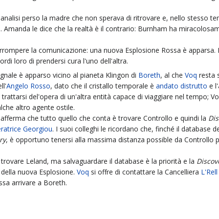
 analisi perso la madre che non sperava di ritrovare e, nello stesso t
a. Amanda le dice che la realtà è il contrario: Burnham ha miracolosa
terrompere la comunicazione: una nuova Esplosione Rossa è apparsa. 
i loro di prendersi cura l'uno dell'altra.
egnale è apparso vicino al pianeta Klingon di
Boreth
, al che
Voq
resta 
l'
Angelo Rosso
, dato che il cristallo temporale è
andato distrutto
e l
 trattarsi del'opera di un'altra entità capace di viaggiare nel tempo; V
lche altro agente ostile.
afferma che tutto quello che conta è trovare Controllo e quindi la
Dis
ratrice Georgiou
. I suoi colleghi le ricordano che, finché il database d
ry
, è opportuno tenersi alla massima distanza possible da Controllo per
trovare Leland, ma salvaguardare il database è la priorità e la
Discov
o della nuova Esplosione.
Voq
si offre di contattare la Cancelliera
L'Rell
sa arrivare a Boreth.