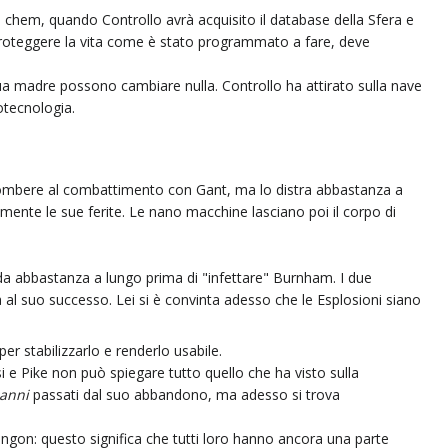
a chem, quando Controllo avrà acquisito il database della Sfera e
proteggere la vita come è stato programmato a fare, deve
sua madre possono cambiare nulla. Controllo ha attirato sulla nave
otecnologia.
occombere al combattimento con Gant, ma lo distra abbastanza a
ente le sue ferite. Le nano macchine lasciano poi il corpo di
ada abbastanza a lungo prima di "infettare" Burnham. I due
 al suo successo. Lei si è convinta adesso che le Esplosioni siano
per stabilizzarlo e renderlo usabile.
usi e Pike non può spiegare tutto quello che ha visto sulla
anni
passati dal suo abbandono, ma adesso si trova
lingon: questo significa che tutti loro hanno ancora una parte