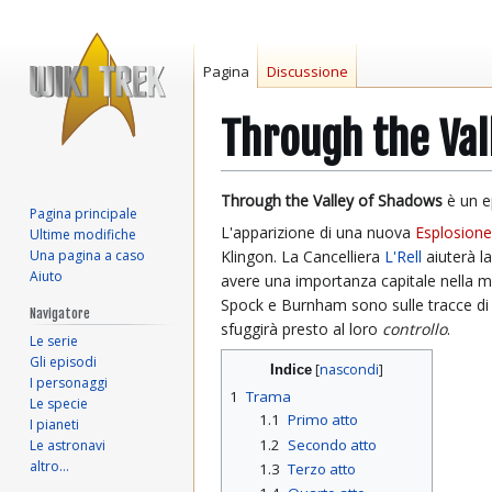
Pagina
Discussione
Through the Val
Vai
Vai
Through the Valley of Shadows
è un e
Pagina principale
alla
alla
L'apparizione di una nuova
Esplosion
Ultime modifiche
navigazione
ricerca
Una pagina a caso
Klingon. La Cancelliera
L'Rell
aiuterà la
Aiuto
avere una importanza capitale nella mi
Spock e Burnham sono sulle tracce di
Navigatore
sfuggirà presto al loro
controllo
.
Le serie
Gli episodi
Indice
I personaggi
1
Trama
Le specie
1.1
Primo atto
I pianeti
1.2
Secondo atto
Le astronavi
altro…
1.3
Terzo atto