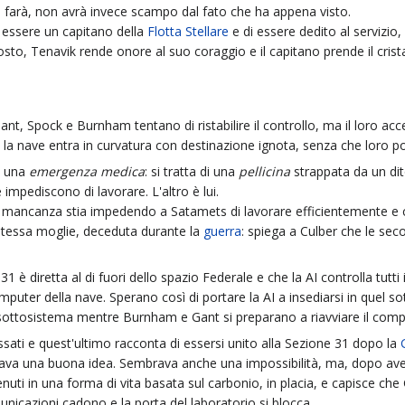
lo farà, non avrà invece scampo dal fato che ha appena visto.
i essere un capitano della
Flotta Stellare
e di essere dedito al servizio, 
i costo, Tenavik rende onore al suo coraggio e il capitano prende il cris
ant, Spock e Burnham tentano di ristabilire il controllo, ma il loro a
 la nave entra in curvatura con destinazione ignota, senza che loro 
o una
emergenza medica
: si tratta di una
pellicina
strappata da un dito
 impediscono di lavorare. L'altro è lui.
 mancanza stia impedendo a Satamets di lavorare efficientemente e che
 stessa moglie, deceduta durante la
guerra
: spiega a Culber che le se
 è diretta al di fuori dello spazio Federale e che la AI controlla tutti
computer della nave. Sperano così di portare la AI a insediarsi in quel s
l sottosistema mentre Burnham e Gant si preparano a riavviare il comp
ati e quest'ultimo racconta di essersi unito alla Sezione 31 dopo la
ava una buona idea. Sembrava anche una impossibilità, ma, dopo aver v
enuti in una forma di vita basata sul carbonio, in placia, e capisce ch
icazioni cadono e la porta del laboratorio si blocca.