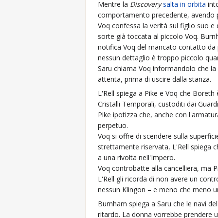
Mentre la
Discovery
salta in orbita
int
comportamento precedente, avendo pe
Voq confessa la verità sul figlio suo e d
sorte già toccata al piccolo Voq. Bur
notifica Voq del mancato contatto da 
nessun dettaglio è troppo piccolo quan
Saru chiama Voq informandolo che la ca
attenta, prima di uscire dalla stanza.
L'Rell spiega a Pike e Voq che Boreth 
Cristalli Temporali, custoditi dai Guardi
Pike ipotizza che, anche con l'armatura 
perpetuo.
Voq si offre di scendere sulla superfi
strettamente riservata, L'Rell spiega c
a una rivolta nell'Impero.
Voq controbatte alla cancelliera, ma P
L'Rell gli ricorda di non avere un cont
nessun Klingon – e meno che meno un u
Burnham spiega a Saru che le navi dell
ritardo. La donna vorrebbe prendere un