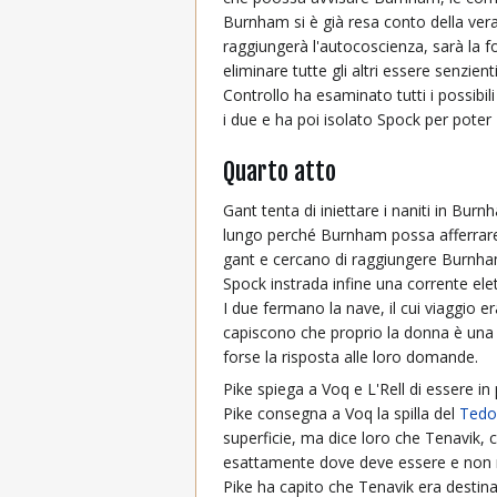
Burnham si è già resa conto della vera
raggiungerà l'autocoscienza, sarà la f
eliminare tutte gli altri essere senzienti
Controllo ha esaminato tutti i possibi
i due e ha poi isolato Spock per pote
Quarto atto
Gant tenta di iniettare i naniti in B
lungo perché Burnham possa afferrare u
gant e cercano di raggiungere Burnham
Spock instrada infine una corrente el
I due fermano la nave, il cui viaggio 
capiscono che proprio la donna è una v
forse la risposta alle loro domande.
Pike spiega a Voq e L'Rell di essere in 
Pike consegna a Voq la spilla del
Tedo
superficie, ma dice loro che Tenavik, c
esattamente dove deve essere e non n
Pike ha capito che Tenavik era destina