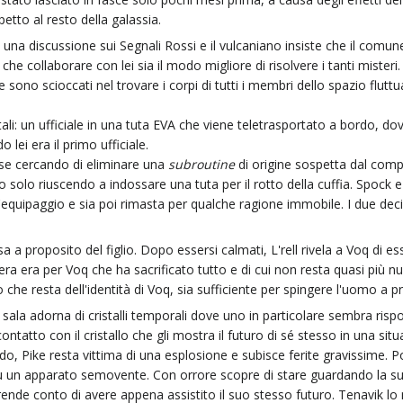
etto al resto della galassia.
una discussione sui Segnali Rossi e il vulcaniano insiste che il com
che collaborare con lei sia il modo migliore di risolvere i tanti misteri.
ue sono scioccati nel trovare i corpi di tutti i membri dello spazio flutt
li: un ufficiale in una tuta EVA che viene teletrasportato a bordo, d
 lei era il primo ufficiale.
se cercando di eliminare una
subroutine
di origine sospetta dal compu
ato solo riuscendo a indossare una tuta per il rotto della cuffia. Spo
dell'equipaggio e sia poi rimasta per qualche ragione immobile. I due 
a a proposito del figlio. Dopo essersi calmati, L'rell rivela a Voq di
ra era per Voq che ha sacrificato tutto e di cui non resta quasi più n
 che resta dell'identità di Voq, sia sufficiente per spingere l'uomo a pr
sala adorna di cristalli temporali dove uno in particolare sembra rispo
ontatto con il cristallo che gli mostra il futuro di sé stesso in una s
bordo, Pike resta vittima di una esplosione e subisce ferite gravissime. 
 un apparato semovente. Con orrore scopre di stare guardando la sua
ende conto di avere appena assistito il suo stesso futuro. Tenavik lo 