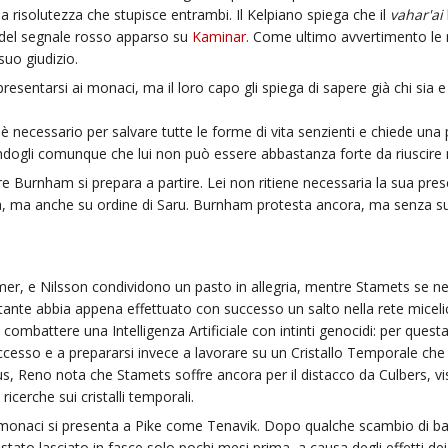
a risolutezza che stupisce entrambi. Il Kelpiano spiega che il
vahar'ai
 del segnale rosso apparso su
Kaminar
. Come ultimo avvertimento le r
suo giudizio.
esentarsi ai monaci, ma il loro capo gli spiega di sapere già chi sia e 
lo è necessario per salvare tutte le forme di vita senzienti e chiede una 
ogli comunque che lui non può essere abbastanza forte da riuscire n
 Burnham si prepara a partire. Lei non ritiene necessaria la sua prese
a, ma anche su ordine di Saru. Burnham protesta ancora, ma senza su
r, e Nilsson condividono un pasto in allegria, mentre Stamets se ne s
ante abbia appena effettuato con successo un salto nella rete micel
 combattere una Intelligenza Artificiale con intinti genocidi: per quest
ccesso e a prepararsi invece a lavorare su un Cristallo Temporale che
 Reno nota che Stamets soffre ancora per il distacco da Culbers, visto 
icerche sui cristalli temporali.
onaci si presenta a Pike come Tenavik. Dopo qualche scambio di battute
o lasciato in fasce solo pochi mesi prima, a causa degli effetti dei crist