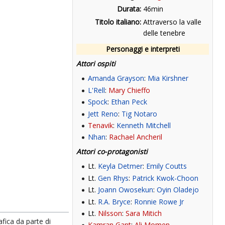
Durata:
46min
Titolo italiano:
Attraverso la valle
delle tenebre
Personaggi e interpreti
Attori ospiti
Amanda Grayson
:
Mia Kirshner
L'Rell
:
Mary Chieffo
Spock
:
Ethan Peck
Jett Reno
:
Tig Notaro
Tenavik
:
Kenneth Mitchell
Nhan
:
Rachael Ancheril
Attori co-protagonisti
Lt.
Keyla Detmer
:
Emily Coutts
Lt.
Gen Rhys
:
Patrick Kwok-Choon
Lt.
Joann Owosekun
:
Oyin Oladejo
Lt.
R.A. Bryce
:
Ronnie Rowe Jr
Lt.
Nilsson
:
Sara Mitich
fica da parte di
Kamran Gant
:
Ali Momen