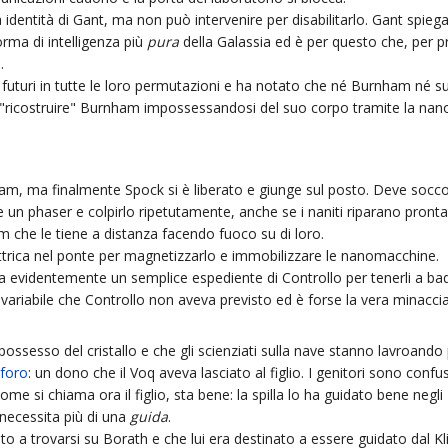
 identità di Gant, ma non può intervenire per disabilitarlo. Gant spieg
orma di intelligenza più
pura
della Galassia ed è per questo che, per 
.
li futuri in tutte le loro permutazioni e ha notato che né Burnham né 
r "ricostruire" Burnham impossessandosi del suo corpo tramite la nan
urnham, ma finalmente Spock si è liberato e giunge sul posto. Deve s
n phaser e colpirlo ripetutamente, anche se i naniti riparano prontam
 che le tiene a distanza facendo fuoco su di loro.
ettrica nel ponte per magnetizzarlo e immobilizzare le nanomacchine.
era evidentemente un semplice espediente di Controllo per tenerli a b
ariabile che Controllo non aveva previsto ed è forse la vera minaccia
possesso del cristallo e che gli scienziati sulla nave stanno lavroando 
foro
: un dono che il Voq aveva lasciato al figlio. I genitori sono conf
ome si chiama ora il figlio, sta bene: la spilla lo ha guidato bene negli
ecessita più di una
guida
.
to a trovarsi su Borath e che lui era destinato a essere guidato dal K