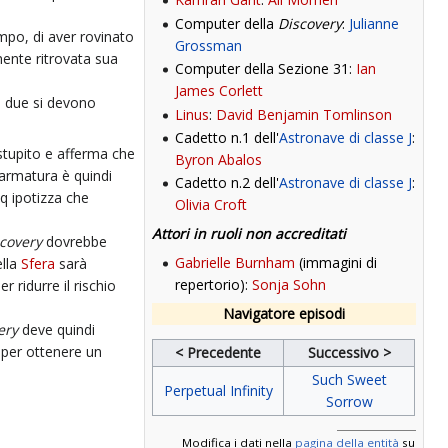
Computer della
Discovery
:
Julianne
empo, di aver rovinato
Grossman
mente ritrovata sua
Computer della Sezione 31:
Ian
James Corlett
I due si devono
Linus
:
David Benjamin Tomlinson
Cadetto n.1 dell'
Astronave di classe J
:
stupito e afferma che
Byron Abalos
'armatura è quindi
Cadetto n.2 dell'
Astronave di classe J
:
oq ipotizza che
Olivia Croft
Attori in ruoli non accreditati
covery
dovrebbe
Gabrielle Burnham
(immagini di
ella
Sfera
sarà
repertorio):
Sonja Sohn
 ridurre il rischio
Navigatore episodi
ery
deve quindi
per ottenere un
< Precedente
Successivo >
Such Sweet
Perpetual Infinity
Sorrow
Modifica i dati nella
pagina della entità
su