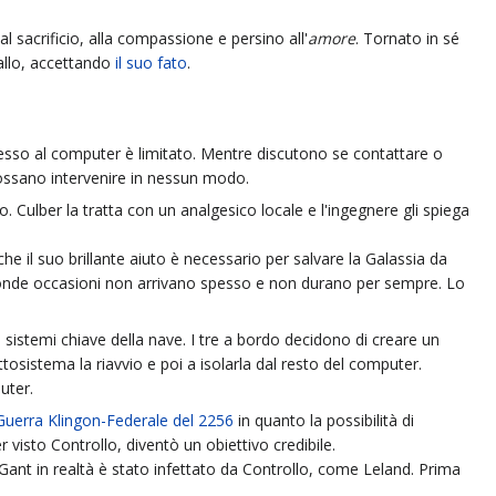
al sacrificio, alla compassione e persino all'
amore
. Tornato in sé
tallo, accettando
il suo fato
.
ccesso al computer è limitato. Mentre discutono se contattare o
possano intervenire in nessun modo.
. Culber la tratta con un analgesico locale e l'ingegnere gli spiega
 il suo brillante aiuto è necessario per salvare la Galassia da
conde occasioni non arrivano spesso e non durano per sempre. Lo
 i sistemi chiave della nave. I tre a bordo decidono di creare un
ottosistema la riavvio e poi a isolarla dal resto del computer.
uter.
Guerra Klingon-Federale del 2256
in quanto la possibilità di
isto Controllo, diventò un obiettivo credibile.
e Gant in realtà è stato infettato da Controllo, come Leland. Prima