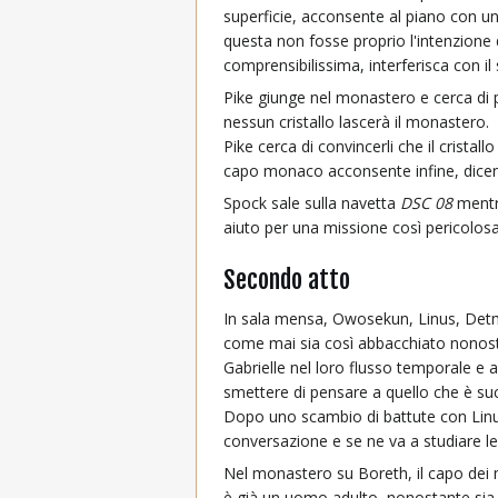
superficie, acconsente al piano con un
questa non fosse proprio l'intenzione
comprensibilissima, interferisca con il 
Pike giunge nel monastero e cerca di pr
nessun cristallo lascerà il monastero.
Pike cerca di convincerli che il cristal
capo monaco acconsente infine, dicend
Spock sale sulla navetta
DSC 08
mentre
aiuto per una missione così pericolos
Secondo atto
In sala mensa, Owosekun, Linus, Detme
come mai sia così abbacchiato nonost
Gabrielle nel loro flusso temporale e a
smettere di pensare a quello che è su
Dopo uno scambio di battute con Linus,
conversazione e se ne va a studiare le r
Nel monastero su Boreth, il capo dei m
è già un uomo adulto, nonostante sia stat