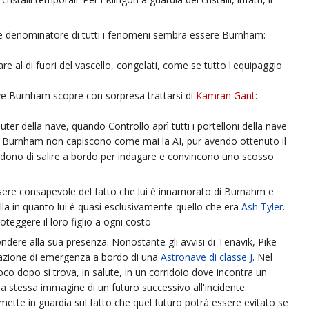
une denominatore di tutti i fenomeni sembra essere Burnham:
uare al di fuori del vascello, congelati, come se tutto l'equipaggio
ove Burnham scopre con sorpresa trattarsi di
Kamran Gant
:
ter della nave, quando Controllo aprì tutti i portelloni della nave
ck e Burnham non capiscono come mai la AI, pur avendo ottenuto il
decidono di salire a bordo per indagare e convincono uno scosso
 essere consapevole del fatto che lui è innamorato di Burnahm e
ulla in quanto lui è quasi esclusivamente quello che era
Ash Tyler
.
oteggere il loro figlio a ogni costo
ndere alla sua presenza. Nonostante gli avvisi di Tenavik, Pike
ituazione di emergenza a bordo di una
Astronave di classe J
. Nel
Poco dopo si trova, in salute, in un corridoio dove incontra un
 stessa immagine di un futuro successivo all'incidente.
mette in guardia sul fatto che quel futuro potrà essere evitato se