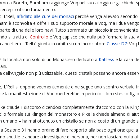
orno a Boreth, Burnham raggiunge Voq nel suo alloggio e gli chiede s
rcepito il suo turbamento.
i L'Rell,
affidato alle cure dei monaci
perché venga allevato secondo 
nham è sconvolta e offre il suo supporto morale a Voq, ma i due veng
parte di una delle loro navi. Tutto sommato un piccolo inconvenient
do si tratta di
Controllo
e Voq capisce che nulla può fermare la sua vo
ncelliera L'Rell è giunta in orbita su un Incrociatore
Classe D7
: Voq 
è la località non solo di un Monastero dedicato a
Kahless
e la casa de
ani.
dell'Angelo non più utilizzabile, questi cristalli possano ancora essere 
cie, L'Rell si oppone veementemente e ne segue uno scontro verbale tra
he la manifestazione di Voq metterebbe in pericolo il loro stesso figli
ike chiude il discorso dicendosi completamente d'accordo con la Kling
rollo formale sui Klingon del monastero e Pike le chiede almeno di aiut
mano – ha mai ottenuto un cristallo se non a costo di un grande sacr
a Sezione 31 hanno ordine di fare rapporto alla base ogni ora: quella p
o shuttle e andare a investigare di persona, per non lasciare nulla al 