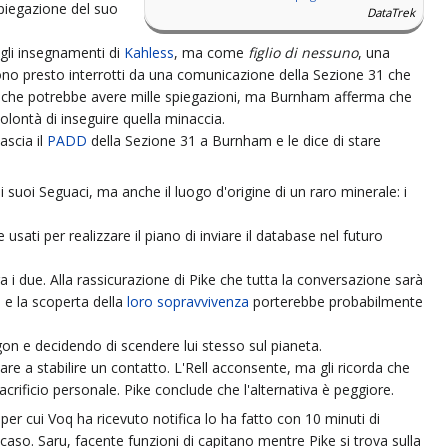
piegazione del suo
DataTrek
gli insegnamenti di
Kahless
, ma come
figlio di nessuno
, una
ono presto interrotti da una comunicazione della Sezione 31 che
e che potrebbe avere mille spiegazioni, ma Burnham afferma che
lontà di inseguire quella minaccia.
lascia il
PADD
della Sezione 31 a Burnham e le dice di stare
i suoi Seguaci, ma anche il luogo d'origine di un raro minerale: i
usati per realizzare il piano di inviare il database nel futuro
 i due. Alla rassicurazione di Pike che tutta la conversazione sarà
o e la scoperta della
loro sopravvivenza
porterebbe probabilmente
on e decidendo di scendere lui stesso sul pianeta.
are a stabilire un contatto. L'Rell acconsente, ma gli ricorda che
ificio personale. Pike conclude che l'alternativa è peggiore.
er cui Voq ha ricevuto notifica lo ha fatto con 10 minuti di
caso. Saru, facente funzioni di capitano mentre Pike si trova sulla