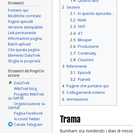
1.4
Quarto atto
Strumenti
2
Sezioni
Puntano qui
2.1
In questo episodio…
Modifiche correlate
2.2
Note
Pagine speciali
2.3
YATI
Versione stampabile
Link permanente
2.4
47
Informazioni pagina
2.5
Blooper
Batch upload
2.6
Produzione
Cita questa pagina
2.7
Continuity
Elemento DataTrek
2.8
Citazioni
Sfoglia le proprietà
3
Riferimenti
Strumenti del Progetto
3.1
Episodi
esterni
3.2
Pianeti
DataTrek
4
Pagine che portano qui
WikiTrek blog
5
Collegamenti esterni
Progetto WikiTrek
su GitPull
6
Annotazioni
Organizzazione su
GitHub
Pagina Facebook
Trama
Account Twitter
Canale Telegram
Burnham sta rivedendo i diari di miss