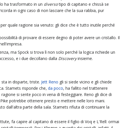
lo ha trasformato in un
diverso
tipo di capitano e chissà se
icorda in ogni caso di non lasciare che la sua rabbia, pur
per quale ragione sia venuto: gli dice che è tutto inutile perché
possibilità di provare di essere degno di poter avere un cristallo. Il
ell'impresa.
nza, ma Spock si trova lì non solo perché la logica richiede un
ccesso, e i due decollano dalla
Discovery
insieme.
ta in disparte, triste.
Jett Reno
gli si siede vicino e gli chiede
ica. Stamets risponde che,
da poco
, ha fallito nel trattenere
a ragione si sente poco in vena di festeggiare. Reno gli dice di
 Pike potrebbe ottenere presto e mettere nelle loro mani.
dall'altra parte della sala. Stamets rifiuta di continuare la
, fa capire al capitano di essere il figlio di Voq e L'Rell: ormai
alli temporali. Per i Klingon a guardia dei cristalli, infatti, il