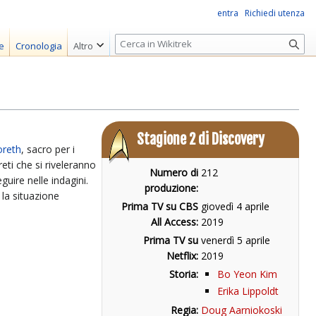
entra
Richiedi utenza
R
e
Cronologia
Altro
i
c
e
r
c
Stagione 2 di Discovery
a
reth
, sacro per i
reti che si riveleranno
Numero di
212
uire nelle indagini.
produzione:
la situazione
Prima TV su CBS
giovedì 4 aprile
All Access:
2019
Prima TV su
venerdì 5 aprile
Netflix:
2019
Storia:
Bo Yeon Kim
Erika Lippoldt
Regia:
Doug Aarniokoski