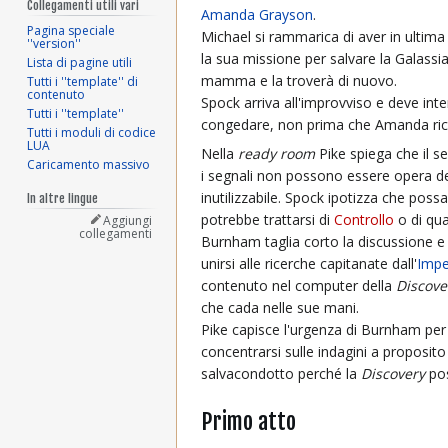
Collegamenti utili vari
Amanda Grayson
.
Pagina speciale
Michael si rammarica di aver in ultima
''version''
la sua missione per salvare la Galassi
Lista di pagine utili
mamma e la troverà di nuovo.
Tutti i ''template'' di
contenuto
Spock arriva all'improvviso e deve in
Tutti i ''template''
congedare, non prima che Amanda ricord
Tutti i moduli di codice
LUA
Nella
ready room
Pike spiega che il s
Caricamento massivo
i segnali non possono essere opera del
inutilizzabile. Spock ipotizza che possa
In altre lingue
potrebbe trattarsi di
Controllo
o di qua
Aggiungi
collegamenti
Burnham taglia corto la discussione e 
unirsi alle ricerche capitanate dall'
Impe
contenuto nel computer della
Discove
che cada nelle sue mani.
Pike capisce l'urgenza di Burnham per 
concentrarsi sulle indagini a proposit
salvacondotto perché la
Discovery
pos
Primo atto