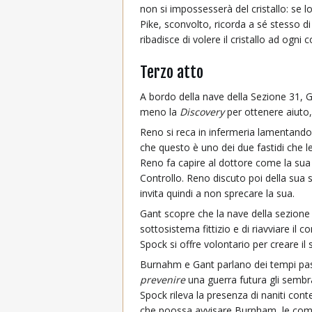
non si impossesserà del cristallo: se 
Pike, sconvolto, ricorda a sé stesso d
ribadisce di volere il cristallo ad ogn
Terzo atto
A bordo della nave della Sezione 31, G
meno la
Discovery
per ottenere aiuto,
Reno si reca in infermeria lamentand
che questo è uno dei due fastidi che le
Reno fa capire al dottore come la sua
Controllo. Reno discuto poi della sua
invita quindi a non sprecare la sua.
Gant scopre che la nave della sezione 31
sottosistema fittizio e di riavviare il 
Spock si offre volontario per creare i
Burnahm e Gant parlano dei tempi pass
prevenire
una guerra futura gli sembr
Spock rileva la presenza di naniti cont
che poossa avvisare Burnham, le comun