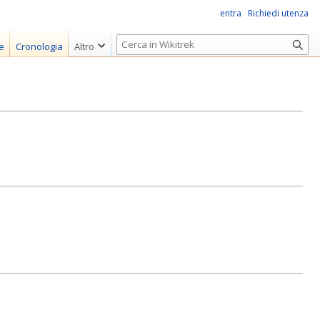
entra
Richiedi utenza
R
e
Cronologia
Altro
i
c
e
r
c
a