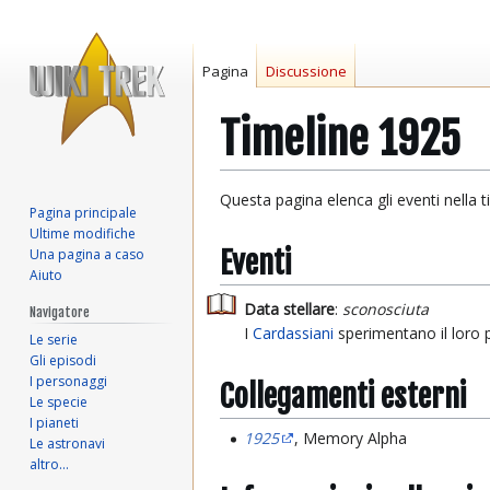
Pagina
Discussione
Timeline 1925
Vai
Vai
Questa pagina elenca gli eventi nella t
Pagina principale
alla
alla
Ultime modifiche
navigazione
ricerca
Eventi
Una pagina a caso
Aiuto
Data stellare
:
sconosciuta
Navigatore
I
Cardassiani
sperimentano il loro 
Le serie
Gli episodi
I personaggi
Collegamenti esterni
Le specie
I pianeti
1925
, Memory Alpha
Le astronavi
altro…