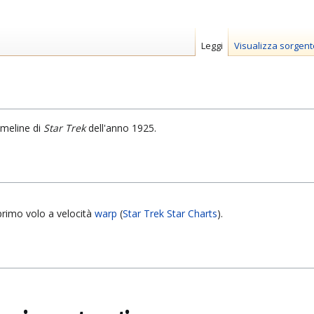
Leggi
Visualizza sorgent
imeline di
Star Trek
dell'anno 1925.
primo volo a velocità
warp
(
Star Trek Star Charts
).