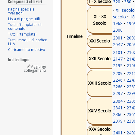
I - X Secolo
320
350
Collegamenti utili vari
Pagina speciale
XII secolo
''version''
XI - XX
secolo
18
Lista di pagine utili
Secolo
1968
196
Tutti i ''template'' di
contenuto
2000
Tutti i ''template''
Timeline
2001
200
Tutti i moduli di codice
XXI Secolo
LUA
2047
205
Caricamento massivo
2101
210
XXII Secolo
2147
214
In altre lingue
2195
219
Aggiungi
collegamenti
2209
221
2246
224
XXIII Secolo
2266
226
2297
229
2304
230
2341
234
XXIV Secolo
2360
236
2379
238
XXV Secolo
2401
240