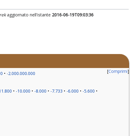
rek
aggiornato nell'istante
2016-06-19T09:03:36
Comprimi
00
-2.000.000.000
11.800
-10.000
-8.000
-7.733
-6.000
-5.600