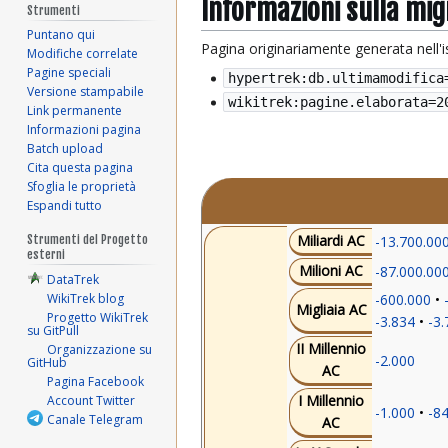
Informazioni sulla mi
Strumenti
Puntano qui
Pagina originariamente generata nell'
Modifiche correlate
Pagine speciali
hypertrek:db.ultimamodifica
Versione stampabile
wikitrek:pagine.elaborata=
2
Link permanente
Informazioni pagina
Batch upload
Cita questa pagina
Sfoglia le proprietà
Espandi tutto
Miliardi AC
-13.700.00
Strumenti del Progetto
esterni
Milioni AC
-87.000.00
DataTrek
-600.000
WikiTrek blog
Migliaia AC
Progetto WikiTrek
-3.834
-3.
su GitPull
II Millennio
Organizzazione su
-2.000
GitHub
AC
Pagina Facebook
I Millennio
Account Twitter
-1.000
-8
Canale Telegram
AC