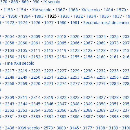
370
865
869
930
IX secolo
1153
1154
XIV secolo
1367
1368
XV secolo
1484
1570
12
1850
1864
1893
1925
1930
1932
1934
1936
1937
1
9
1972
1974
1976
1977
1980
1981
Seconda metà decennio
2
2004
2007
2009
2012
2018
2020
2022
2024
2025
203
3
2058
2060
2061
2063
2065
2066
2067
2069
2073
207
2
2103
2105
2111
2113
2119
2122
2123
2128
2129
213
9
2150
2151
2152
2153
2154
2155
2156
2160
2161
216
6
Fine XXII secolo
5
2217
2219
2222
2223
2227
2229
2230
2232
2233
223
7
2248
2249
2250
2251
2252
2253
2254
2255
2256
225
7
2268
2269
2270
2271
2274
2277
2278
2279
2284
228
9
5
2309
2311
2314
2319
2322
2323
2324
2327
2328
232
2
2343
2344
2345
2346
2347
2348
2349
2350
2351
235
1
2362
2363
2364
2365
2366
2367
2368
2369
2370
237
0
2381
2382
2383
2384
2385
2386
2387
2396
2398
239
2
2436
XXVI secolo
2573
3080
3145
3177
3188
3189
319