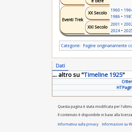
e oltre
1960
196
XX Secolo
1986
198
Eventi Trek
2001
200
XXI Secolo
2024
202
Categorie
:
Pagine originariamente c
Dati
... altro su "
Timeline 1925
"
Crite
HTPagin
Questa pagina è stata modificata per l'ultima
Il contenuto è disponibile in base alla licenz
Informativa sulla privacy
Informazioni su Wi