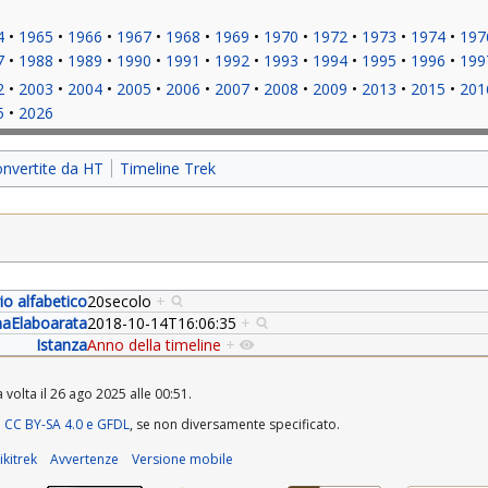
4
1965
1966
1967
1968
1969
1970
1972
1973
1974
197
7
1988
1989
1990
1991
1992
1993
1994
1995
1996
199
2
2003
2004
2005
2006
2007
2008
2009
2013
2015
201
5
2026
onvertite da HT
Timeline Trek
rio alfabetico
20secolo
+
aElaboarata
2018-10-14T16:06:35
+
Istanza
Anno della timeline
+
 volta il 26 ago 2025 alle 00:51.
a
CC BY-SA 4.0 e GFDL
, se non diversamente specificato.
kitrek
Avvertenze
Versione mobile