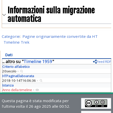
Informazioni sulla migrazione
automatica
Categorie
:
Pagine originariamente convertite da HT
Timeline Trek
Dati
... altro su "
Timeline 1959
"
Feed RDF
Criterio alfabetico
20secolo
+
HTPaginaElaboarata
2018-10-14T16:06:36
+
Istanza
Anno della timeline
+
Questa pagina è stata modificata per
l'ultima volta il 26 ago 2025 alle 00:52.