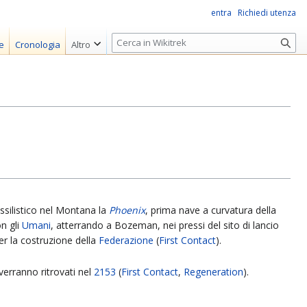
entra
Richiedi utenza
R
e
Cronologia
Altro
i
c
e
r
c
a
issilistico nel Montana la
Phoenix
, prima nave a curvatura della
on gli
Umani
, atterrando a Bozeman, nei pressi del sito di lancio
er la costruzione della
Federazione
(
First Contact
).
verranno ritrovati nel
2153
(
First Contact
,
Regeneration
).