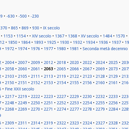
49
-630
-500
-230
370
865
869
930
IX secolo
1153
1154
XIV secolo
1367
1368
XV secolo
1484
1570
12
1850
1864
1893
1925
1930
1932
1934
1936
1937
1
9
1972
1974
1976
1977
1980
1981
Seconda metà decennio
2
2004
2007
2009
2012
2018
2020
2022
2024
2025
203
3
2058
2060
2061
2063
2065
2066
2067
2069
2073
207
2
2103
2105
2111
2113
2119
2122
2123
2128
2129
213
9
2150
2151
2152
2153
2154
2155
2156
2160
2161
216
6
Fine XXII secolo
5
2217
2219
2222
2223
2227
2229
2230
2232
2233
223
7
2248
2249
2250
2251
2252
2253
2254
2255
2256
225
7
2268
2269
2270
2271
2274
2277
2278
2279
2284
228
9
5
2309
2311
2314
2319
2322
2323
2324
2327
2328
232