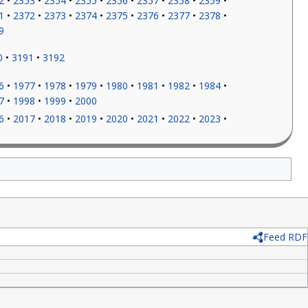
2
2353
2354
2355
2356
2357
2358
2359
1
2372
2373
2374
2375
2376
2377
2378
9
0
3191
3192
6
1977
1978
1979
1980
1981
1982
1984
7
1998
1999
2000
6
2017
2018
2019
2020
2021
2022
2023
Feed RDF