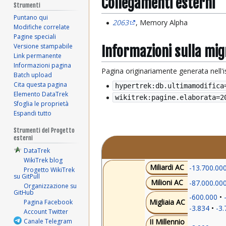
Collegamenti esterni
Strumenti
Puntano qui
2063
, Memory Alpha
Modifiche correlate
Pagine speciali
Versione stampabile
Informazioni sulla mi
Link permanente
Informazioni pagina
Pagina originariamente generata nell'
Batch upload
Cita questa pagina
hypertrek:db.ultimamodifica
Elemento DataTrek
wikitrek:pagine.elaborata=
2
Sfoglia le proprietà
Espandi tutto
Strumenti del Progetto
esterni
DataTrek
WikiTrek blog
Miliardi AC
-13.700.00
Progetto WikiTrek
su GitPull
Milioni AC
-87.000.00
Organizzazione su
GitHub
-600.000
Migliaia AC
Pagina Facebook
-3.834
-3.
Account Twitter
Canale Telegram
II Millennio