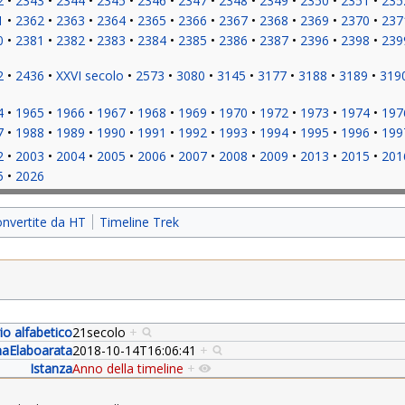
2
2343
2344
2345
2346
2347
2348
2349
2350
2351
235
1
2362
2363
2364
2365
2366
2367
2368
2369
2370
237
0
2381
2382
2383
2384
2385
2386
2387
2396
2398
239
2
2436
XXVI secolo
2573
3080
3145
3177
3188
3189
319
4
1965
1966
1967
1968
1969
1970
1972
1973
1974
197
7
1988
1989
1990
1991
1992
1993
1994
1995
1996
199
2
2003
2004
2005
2006
2007
2008
2009
2013
2015
201
5
2026
onvertite da HT
Timeline Trek
rio alfabetico
21secolo
+
aElaboarata
2018-10-14T16:06:41
+
Istanza
Anno della timeline
+