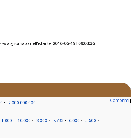
rek
aggiornato nell'istante
2016-06-19T09:03:36
Comprimi
00
-2.000.000.000
11.800
-10.000
-8.000
-7.733
-6.000
-5.600