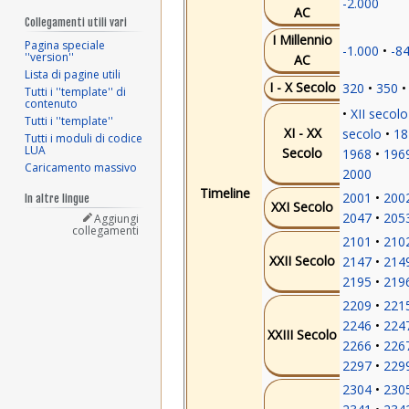
-2.000
AC
Collegamenti utili vari
I Millennio
Pagina speciale
-1.000
-8
''version''
AC
Lista di pagine utili
I - X Secolo
320
350
Tutti i ''template'' di
contenuto
XII secolo
Tutti i ''template''
XI - XX
secolo
18
Tutti i moduli di codice
LUA
Secolo
1968
196
Caricamento massivo
2000
Timeline
2001
200
In altre lingue
XXI Secolo
2047
205
Aggiungi
collegamenti
2101
210
XXII Secolo
2147
214
2195
219
2209
221
2246
224
XXIII Secolo
2266
226
2297
229
2304
230