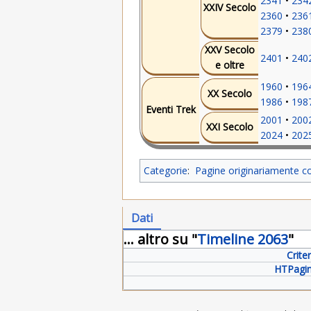
2341
234
XXIV Secolo
2360
236
2379
238
XXV Secolo
2401
240
e oltre
1960
196
XX Secolo
1986
198
Eventi Trek
2001
200
XXI Secolo
2024
202
Categorie
:
Pagine originariamente c
Dati
... altro su "
Timeline 2063
"
Crite
HTPagin