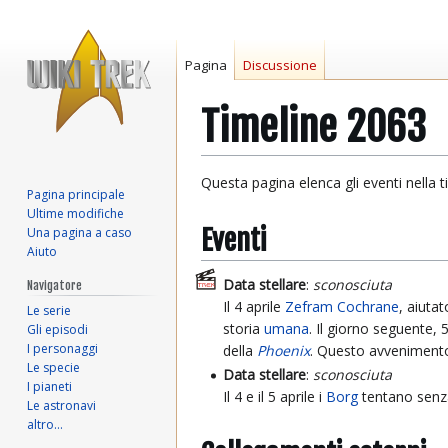
Pagina
Discussione
Timeline 2063
Vai
Vai
Questa pagina elenca gli eventi nella t
Pagina principale
alla
alla
Ultime modifiche
navigazione
ricerca
Eventi
Una pagina a caso
Aiuto
Data stellare
:
sconosciuta
Navigatore
Il 4 aprile
Zefram Cochrane
, aiutat
Le serie
storia
umana
. Il giorno seguente, 
Gli episodi
I personaggi
della
Phoenix
. Questo avvenimento 
Le specie
Data stellare
:
sconosciuta
I pianeti
Il 4 e il 5 aprile i
Borg
tentano senza
Le astronavi
altro…