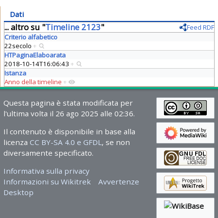
Dati
... altro su "
Timeline 2123
"
Feed RDF
Criterio alfabetico
22secolo
+
HTPaginaElaboarata
2018-10-14T16:06:43
+
Istanza
Anno della timeline
+
Questa pagina è stata modificata per
l'ultima volta il 26 ago 2025 alle 02:36.
Il contenuto è disponibile in base alla
licenza
CC BY-SA 4.0 e GFDL
, se non
diversamente specificato.
Informativa sulla privacy
Informazioni su Wikitrek
Avvertenze
Desktop