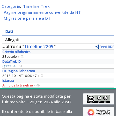
Categorie
:
Timeline Trek
Pagine originariamente convertite da HT
Migrazione parziale a DT
Dati
Allegati
... altro su "
Timeline 2209
"
Feed RDF
Criterio alfabetico
23secolo
+
DataTrek ID
Q12254
+
HTPaginaElaboarata
2018-10-14T16:06:47
+
Istanza
Anno della timeline
+
Questa pagina è stata modificata per
l'ultima volta il 26 gen 2024 alle 23:47.
Il contenuto è disponibile in base alla