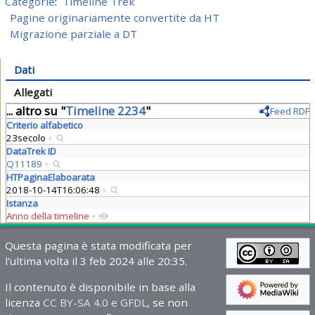
Categorie
:
Timeline Trek
Pagine originariamente convertite da HT
Migrazione parziale a DT
Dati
Allegati
... altro su "
Timeline 2234
"
Feed RDF
Criterio alfabetico
23secolo
+
DataTrek ID
Q11189
+
HTPaginaElaboarata
2018-10-14T16:06:48
+
Istanza
Anno della timeline
+
Questa pagina è stata modificata per
l'ultima volta il 3 feb 2024 alle 20:35.
Il contenuto è disponibile in base alla
licenza
CC BY-SA 4.0 e GFDL
, se non