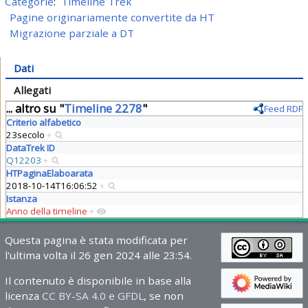
Categorie
:
Timeline Trek
Pagine originariamente convertite da HT
Migrazione parziale a DT
Dati
Allegati
... altro su "
Timeline 2278
"
Feed RDF
Criterio alfabetico
23secolo
+
DataTrek ID
Q12203
+
HTPaginaElaboarata
2018-10-14T16:06:52
+
Istanza
Anno della timeline
+
Questa pagina è stata modificata per
l'ultima volta il 26 gen 2024 alle 23:54.
Il contenuto è disponibile in base alla
licenza
CC BY-SA 4.0 e GFDL
, se non