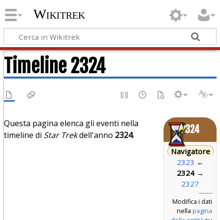
Wikitrek
Timeline 2324
Questa pagina elenca gli eventi nella
2324
timeline di
Star Trek
dell'anno
2324
.
Navigatore
2323
←
2324
→
2327
Modifica i dati
nella
pagina