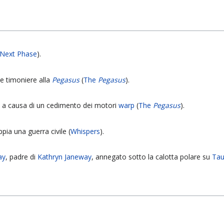
 Next Phase
).
 timoniere alla
Pegasus
(
The
Pegasus
).
ta a causa di un cedimento dei motori
warp
(
The
Pegasus
).
ia una guerra civile (
Whispers
).
ay
, padre di
Kathryn Janeway
, annegato sotto la calotta polare su
Tau