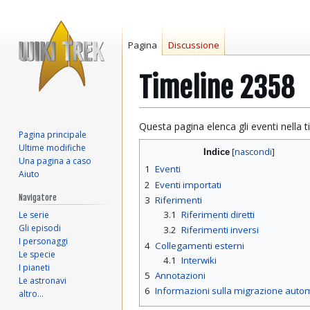
Pagina
Discussione
Timeline 2358
Vai
Vai
Questa pagina elenca gli eventi nella t
Pagina principale
alla
alla
Ultime modifiche
Indice
navigazione
ricerca
Una pagina a caso
1
Eventi
Aiuto
2
Eventi importati
Navigatore
3
Riferimenti
3.1
Riferimenti diretti
Le serie
Gli episodi
3.2
Riferimenti inversi
I personaggi
4
Collegamenti esterni
Le specie
4.1
Interwiki
I pianeti
5
Annotazioni
Le astronavi
6
Informazioni sulla migrazione auto
altro…