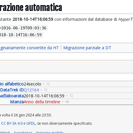
grazione automatica
istante
2018-10-14T16:06:59
con informazioni dal database di
HyperT
=
2016-06-19T09:03:36
018-10-14T16:06:59
iginariamente convertite da HT
Migrazione parziale a DT
rio alfabetico
24secolo
+
DataTrek ID
Q12164
+
aElaboarata
2018-10-14T16:06:59
+
Istanza
Anno della timeline
+
volta il 26 gen 2024 alle 23:55.
a
CC BY-SA 4.0 e GFDL
, se non diversamente specificato.
kitrek
Avvertenze
Versione mobile