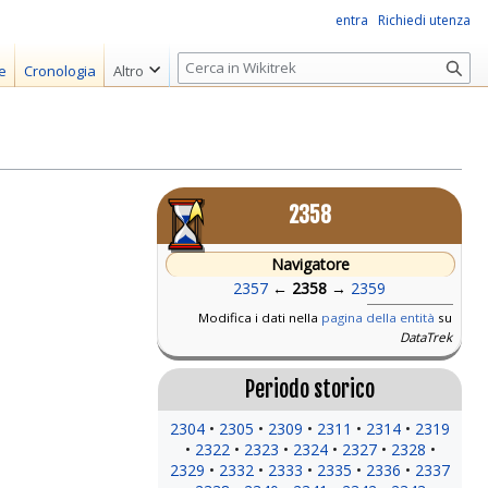
entra
Richiedi utenza
R
e
Cronologia
Altro
i
c
e
r
c
2358
a
Navigatore
2357
←
2358
→
2359
Modifica i dati nella
pagina della entità
su
DataTrek
Periodo storico
2304
2305
2309
2311
2314
2319
2322
2323
2324
2327
2328
2329
2332
2333
2335
2336
2337