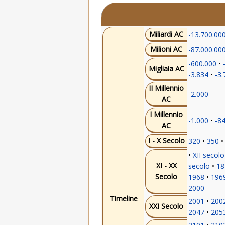
Miliardi AC
-13.700.00
Milioni AC
-87.000.00
-600.000
Migliaia AC
-3.834
-3.
II Millennio
-2.000
AC
I Millennio
-1.000
-8
AC
I - X Secolo
320
350
XII secolo
XI - XX
secolo
18
Secolo
1968
196
2000
Timeline
2001
200
XXI Secolo
2047
205