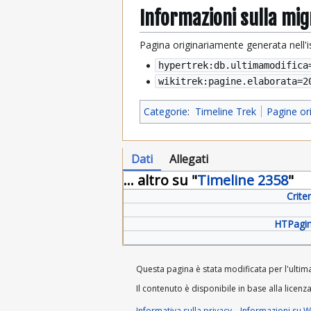
Informazioni sulla mi
Pagina originariamente generata nell'
hypertrek:db.ultimamodifica
wikitrek:pagine.elaborata=
2
Categorie
:
Timeline Trek
Pagine or
Dati
Allegati
... altro su "
Timeline 2358
"
Crite
HTPagin
Questa pagina è stata modificata per l'ultima 
Il contenuto è disponibile in base alla licenz
Informativa sulla privacy
Informazioni su Wi