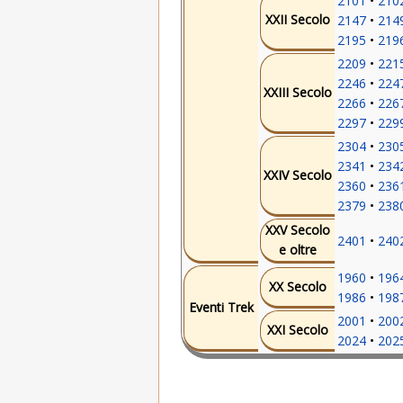
2101
210
XXII Secolo
2147
214
2195
219
2209
221
2246
224
XXIII Secolo
2266
226
2297
229
2304
230
2341
234
XXIV Secolo
2360
236
2379
238
XXV Secolo
2401
240
e oltre
1960
196
XX Secolo
1986
198
Eventi Trek
2001
200
XXI Secolo
2024
202