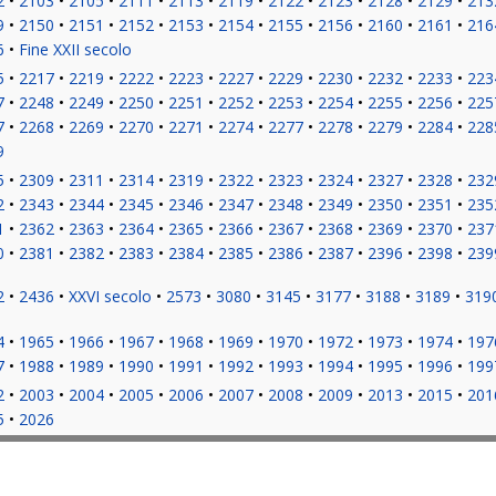
2
2103
2105
2111
2113
2119
2122
2123
2128
2129
213
9
2150
2151
2152
2153
2154
2155
2156
2160
2161
216
6
Fine XXII secolo
5
2217
2219
2222
2223
2227
2229
2230
2232
2233
223
7
2248
2249
2250
2251
2252
2253
2254
2255
2256
225
7
2268
2269
2270
2271
2274
2277
2278
2279
2284
228
9
5
2309
2311
2314
2319
2322
2323
2324
2327
2328
232
2
2343
2344
2345
2346
2347
2348
2349
2350
2351
235
1
2362
2363
2364
2365
2366
2367
2368
2369
2370
237
0
2381
2382
2383
2384
2385
2386
2387
2396
2398
239
2
2436
XXVI secolo
2573
3080
3145
3177
3188
3189
319
4
1965
1966
1967
1968
1969
1970
1972
1973
1974
197
7
1988
1989
1990
1991
1992
1993
1994
1995
1996
199
2
2003
2004
2005
2006
2007
2008
2009
2013
2015
201
5
2026