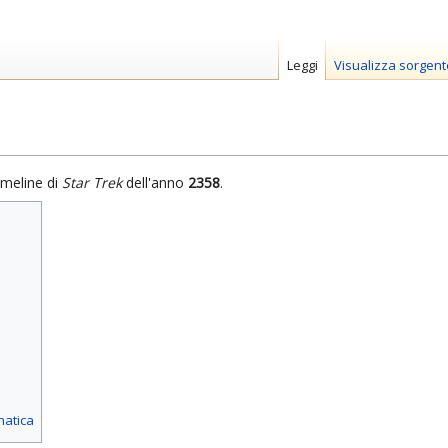
Leggi
Visualizza sorgent
imeline di
Star Trek
dell'anno
2358
.
matica