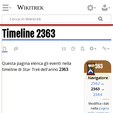
Wikitrek
Timeline 2363
Questa pagina elenca gli eventi nella
2363
timeline di
Star Trek
dell'anno
2363
.
Navigatore
2362
←
2363
→
2364
Modifica i dati
nella
pagina